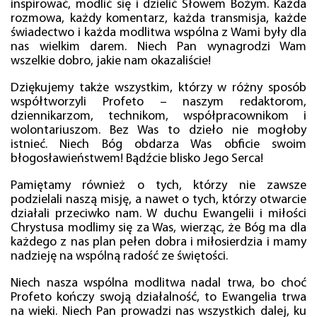
inspirować, modlić się i dzielić Słowem Bożym. Każda
rozmowa, każdy komentarz, każda transmisja, każde
świadectwo i każda modlitwa wspólna z Wami były dla
nas wielkim darem. Niech Pan wynagrodzi Wam
wszelkie dobro, jakie nam okazaliście!
Dziękujemy także wszystkim, którzy w różny sposób
współtworzyli Profeto – naszym redaktorom,
dziennikarzom, technikom, współpracownikom i
wolontariuszom. Bez Was to dzieło nie mogłoby
istnieć. Niech Bóg obdarza Was obficie swoim
błogosławieństwem! Bądźcie blisko Jego Serca!
Pamiętamy również o tych, którzy nie zawsze
podzielali naszą misję, a nawet o tych, którzy otwarcie
działali przeciwko nam. W duchu Ewangelii i miłości
Chrystusa modlimy się za Was, wierząc, że Bóg ma dla
każdego z nas plan pełen dobra i miłosierdzia i mamy
nadzieję na wspólną radość ze świętości.
Niech nasza wspólna modlitwa nadal trwa, bo choć
Profeto kończy swoją działalność, to Ewangelia trwa
na wieki. Niech Pan prowadzi nas wszystkich dalej, ku