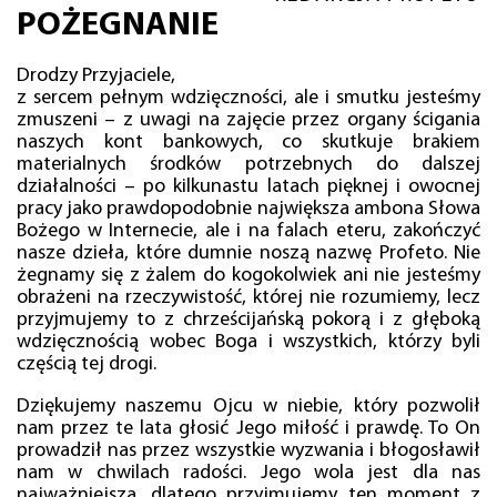
POŻEGNANIE
Drodzy Przyjaciele,
z sercem pełnym wdzięczności, ale i smutku jesteśmy
zmuszeni – z uwagi na zajęcie przez organy ścigania
naszych kont bankowych, co skutkuje brakiem
materialnych środków potrzebnych do dalszej
działalności – po kilkunastu latach pięknej i owocnej
pracy jako prawdopodobnie największa ambona Słowa
Bożego w Internecie, ale i na falach eteru, zakończyć
nasze dzieła, które dumnie noszą nazwę Profeto. Nie
żegnamy się z żalem do kogokolwiek ani nie jesteśmy
obrażeni na rzeczywistość, której nie rozumiemy, lecz
przyjmujemy to z chrześcijańską pokorą i z głęboką
wdzięcznością wobec Boga i wszystkich, którzy byli
częścią tej drogi.
Dziękujemy naszemu Ojcu w niebie, który pozwolił
nam przez te lata głosić Jego miłość i prawdę. To On
prowadził nas przez wszystkie wyzwania i błogosławił
nam w chwilach radości. Jego wola jest dla nas
najważniejsza, dlatego przyjmujemy ten moment z