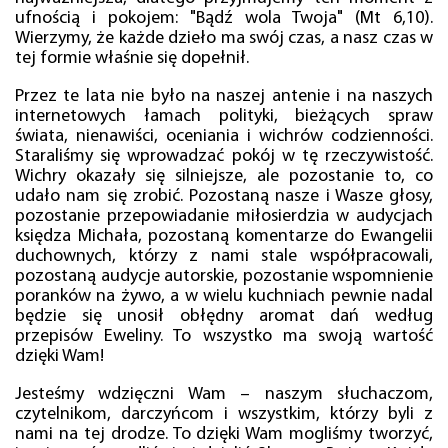
ufnością i pokojem: "Bądź wola Twoja" (Mt 6,10).
Wierzymy, że każde dzieło ma swój czas, a nasz czas w
tej formie właśnie się dopełnił.
Przez te lata nie było na naszej antenie i na naszych
internetowych łamach polityki, bieżących spraw
świata, nienawiści, oceniania i wichrów codzienności.
Staraliśmy się wprowadzać pokój w tę rzeczywistość.
Wichry okazały się silniejsze, ale pozostanie to, co
udało nam się zrobić. Pozostaną nasze i Wasze głosy,
pozostanie przepowiadanie miłosierdzia w audycjach
księdza Michała, pozostaną komentarze do Ewangelii
duchownych, którzy z nami stale współpracowali,
pozostaną audycje autorskie, pozostanie wspomnienie
poranków na żywo, a w wielu kuchniach pewnie nadal
będzie się unosił obłędny aromat dań według
przepisów Eweliny. To wszystko ma swoją wartość
dzięki Wam!
Jesteśmy wdzięczni Wam – naszym słuchaczom,
czytelnikom, darczyńcom i wszystkim, którzy byli z
nami na tej drodze. To dzięki Wam mogliśmy tworzyć,