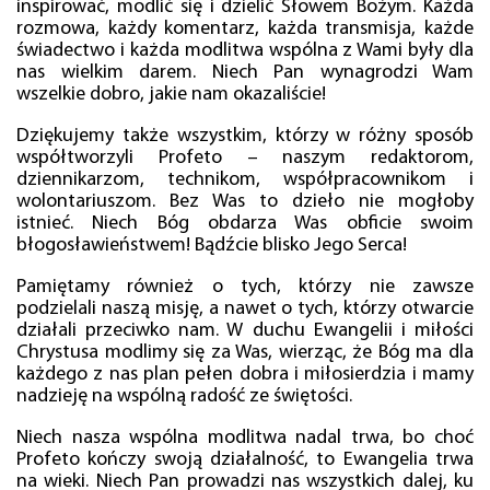
inspirować, modlić się i dzielić Słowem Bożym. Każda
rozmowa, każdy komentarz, każda transmisja, każde
świadectwo i każda modlitwa wspólna z Wami były dla
nas wielkim darem. Niech Pan wynagrodzi Wam
wszelkie dobro, jakie nam okazaliście!
Dziękujemy także wszystkim, którzy w różny sposób
współtworzyli Profeto – naszym redaktorom,
dziennikarzom, technikom, współpracownikom i
wolontariuszom. Bez Was to dzieło nie mogłoby
istnieć. Niech Bóg obdarza Was obficie swoim
błogosławieństwem! Bądźcie blisko Jego Serca!
Pamiętamy również o tych, którzy nie zawsze
podzielali naszą misję, a nawet o tych, którzy otwarcie
działali przeciwko nam. W duchu Ewangelii i miłości
Chrystusa modlimy się za Was, wierząc, że Bóg ma dla
każdego z nas plan pełen dobra i miłosierdzia i mamy
nadzieję na wspólną radość ze świętości.
Niech nasza wspólna modlitwa nadal trwa, bo choć
Profeto kończy swoją działalność, to Ewangelia trwa
na wieki. Niech Pan prowadzi nas wszystkich dalej, ku