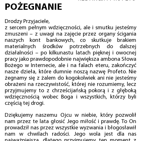
POŻEGNANIE
Drodzy Przyjaciele,
z sercem pełnym wdzięczności, ale i smutku jesteśmy
zmuszeni – z uwagi na zajęcie przez organy ścigania
naszych kont bankowych, co skutkuje brakiem
materialnych środków potrzebnych do dalszej
działalności – po kilkunastu latach pięknej i owocnej
pracy jako prawdopodobnie największa ambona Słowa
Bożego w Internecie, ale i na falach eteru, zakończyć
nasze dzieła, które dumnie noszą nazwę Profeto. Nie
żegnamy się z żalem do kogokolwiek ani nie jesteśmy
obrażeni na rzeczywistość, której nie rozumiemy, lecz
przyjmujemy to z chrześcijańską pokorą i z głęboką
wdzięcznością wobec Boga i wszystkich, którzy byli
częścią tej drogi.
Dziękujemy naszemu Ojcu w niebie, który pozwolił
nam przez te lata głosić Jego miłość i prawdę. To On
prowadził nas przez wszystkie wyzwania i błogosławił
nam w chwilach radości. Jego wola jest dla nas
najważniejsza, dlatego przyjmujemy ten moment z