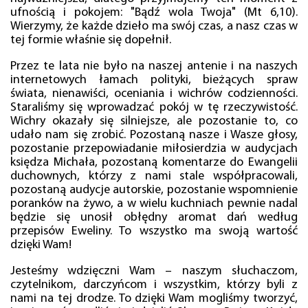
ufnością i pokojem: "Bądź wola Twoja" (Mt 6,10).
Wierzymy, że każde dzieło ma swój czas, a nasz czas w
tej formie właśnie się dopełnił.
Przez te lata nie było na naszej antenie i na naszych
internetowych łamach polityki, bieżących spraw
świata, nienawiści, oceniania i wichrów codzienności.
Staraliśmy się wprowadzać pokój w tę rzeczywistość.
Wichry okazały się silniejsze, ale pozostanie to, co
udało nam się zrobić. Pozostaną nasze i Wasze głosy,
pozostanie przepowiadanie miłosierdzia w audycjach
księdza Michała, pozostaną komentarze do Ewangelii
duchownych, którzy z nami stale współpracowali,
pozostaną audycje autorskie, pozostanie wspomnienie
poranków na żywo, a w wielu kuchniach pewnie nadal
będzie się unosił obłędny aromat dań według
przepisów Eweliny. To wszystko ma swoją wartość
dzięki Wam!
Jesteśmy wdzięczni Wam – naszym słuchaczom,
czytelnikom, darczyńcom i wszystkim, którzy byli z
nami na tej drodze. To dzięki Wam mogliśmy tworzyć,