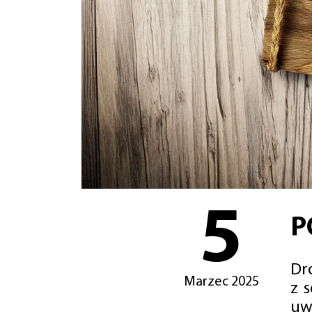
5
P
Dro
Marzec 2025
z 
uw