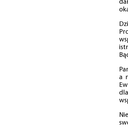
da
oka
Dz
Pr
ws
is
Bąd
Pa
a 
Ew
dl
wsp
Ni
sw