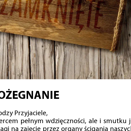
OŻEGNANIE
dzy Przyjaciele,
sercem pełnym wdzięczności, ale i smutku 
agi na zajęcie przez organy ścigania naszy