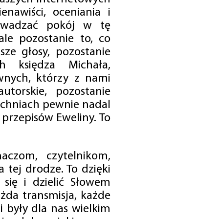
enawiści, oceniania i
rowadzać pokój w tę
 ale pozostanie to, co
sze głosy, pozostanie
h księdza Michała,
nych, którzy z nami
utorskie, pozostanie
chniach pewnie nadal
przepisów Eweliny. To
czom, czytelnikom,
 tej drodze. To dzięki
się i dzielić Słowem
da transmisja, każde
 były dla nas wielkim