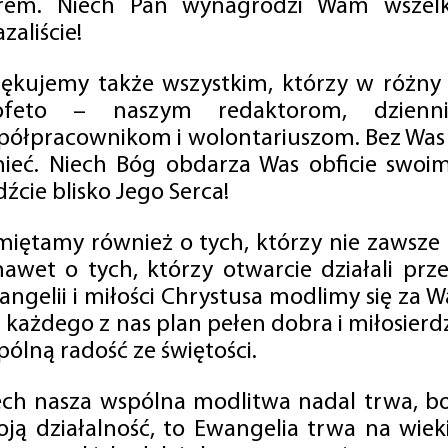
rem. Niech Pan wynagrodzi Wam wszelk
zaliście!
iękujemy także wszystkim, którzy w różny
ofeto – naszym redaktorom, dzienni
półpracownikom i wolontariuszom. Bez Was 
tnieć. Niech Bóg obdarza Was obficie swo
źcie blisko Jego Serca!
miętamy również o tych, którzy nie zawsze p
nawet o tych, którzy otwarcie działali p
angelii i miłości Chrystusa modlimy się za W
a każdego z nas plan pełen dobra i miłosierd
ólną radość ze świętości.
ech nasza wspólna modlitwa nadal trwa, b
oją działalność, to Ewangelia trwa na wiek