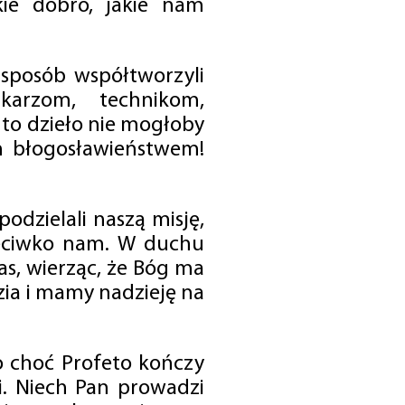
ie dobro, jakie nam
 sposób współtworzyli
karzom, technikom,
to dzieło nie mogłoby
im błogosławieństwem!
odzielali naszą misję,
rzeciwko nam. W duchu
as, wierząc, że Bóg ma
zia i mamy nadzieję na
o choć Profeto kończy
i. Niech Pan prowadzi