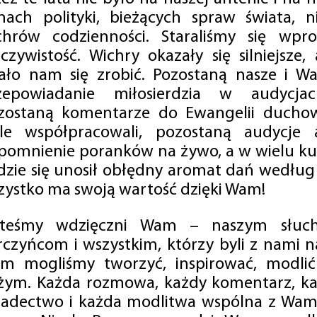
mach polityki, bieżących spraw świata, ni
chrów codzienności. Staraliśmy się wp
eczywistość. Wichry okazały się silniejsze,
ało nam się zrobić. Pozostaną nasze i Wa
zepowiadanie miłosierdzia w audycjac
zostaną komentarze do Ewangelii duchow
ale współpracowali, pozostaną audycje a
pomnienie poranków na żywo, a w wielu ku
dzie się unosił obłędny aromat dań według 
zystko ma swoją wartość dzięki Wam!
steśmy wdzięczni Wam – naszym słucha
rczyńcom i wszystkim, którzy byli z nami na
m mogliśmy tworzyć, inspirować, modlić 
żym. Każda rozmowa, każdy komentarz, każ
iadectwo i każda modlitwa wspólna z Wami