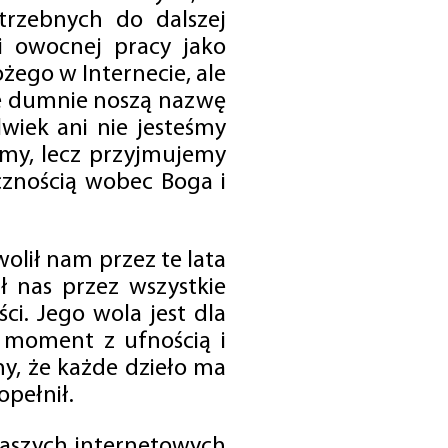
trzebnych do dalszej
 i owocnej pracy jako
ego w Internecie, ale
óre dumnie noszą nazwę
wiek ani nie jesteśmy
emy, lecz przyjmujemy
cznością wobec Boga i
olił nam przez te lata
ł nas przez wszystkie
i. Jego wola jest dla
 moment z ufnością i
my, że każde dzieło ma
opełnił.
 naszych internetowych