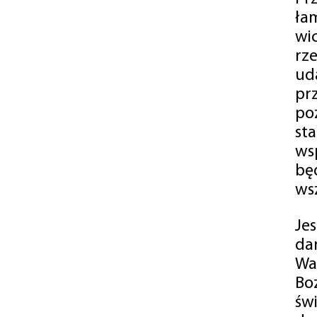
ła
wi
rz
ud
pr
po
st
ws
bę
ws
Je
da
Wa
Bo
św