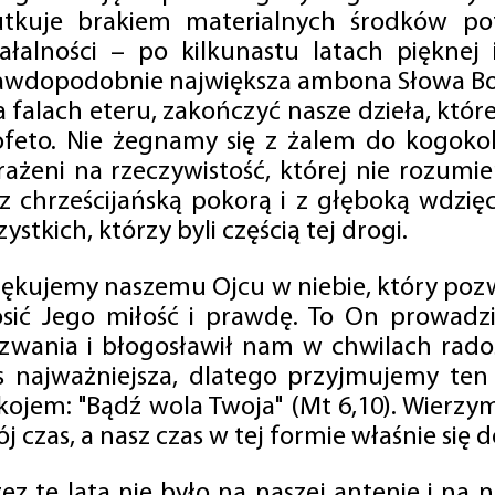
utkuje brakiem materialnych środków po
iałalności – po kilkunastu latach pięknej
awdopodobnie największa ambona Słowa Boż
na falach eteru, zakończyć nasze dzieła, kt
ofeto. Nie żegnamy się z żalem do kogokol
rażeni na rzeczywistość, której nie rozumi
 z chrześcijańską pokorą i z głęboką wdzię
ystkich, którzy byli częścią tej drogi.
iękujemy naszemu Ojcu w niebie, który pozw
osić Jego miłość i prawdę. To On prowadzi
zwania i błogosławił nam w chwilach radośc
s najważniejsza, dlatego przyjmujemy ten
kojem: "Bądź wola Twoja" (Mt 6,10). Wierzy
j czas, a nasz czas w tej formie właśnie się d
zez te lata nie było na naszej antenie i na