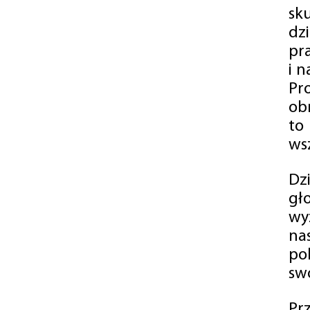
sk
dz
pr
i 
Pr
ob
to
wsz
Dz
gł
wy
na
po
swó
Pr