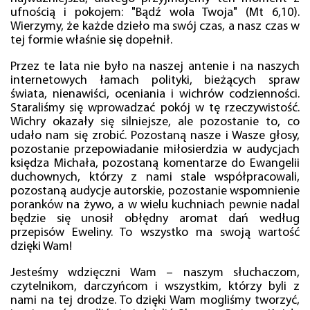
ufnością i pokojem: "Bądź wola Twoja" (Mt 6,10).
Wierzymy, że każde dzieło ma swój czas, a nasz czas w
tej formie właśnie się dopełnił.
Przez te lata nie było na naszej antenie i na naszych
internetowych łamach polityki, bieżących spraw
świata, nienawiści, oceniania i wichrów codzienności.
Staraliśmy się wprowadzać pokój w tę rzeczywistość.
Wichry okazały się silniejsze, ale pozostanie to, co
udało nam się zrobić. Pozostaną nasze i Wasze głosy,
pozostanie przepowiadanie miłosierdzia w audycjach
księdza Michała, pozostaną komentarze do Ewangelii
duchownych, którzy z nami stale współpracowali,
pozostaną audycje autorskie, pozostanie wspomnienie
poranków na żywo, a w wielu kuchniach pewnie nadal
będzie się unosił obłędny aromat dań według
przepisów Eweliny. To wszystko ma swoją wartość
dzięki Wam!
Jesteśmy wdzięczni Wam – naszym słuchaczom,
czytelnikom, darczyńcom i wszystkim, którzy byli z
nami na tej drodze. To dzięki Wam mogliśmy tworzyć,