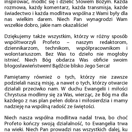
inspirować, modlić się i dzielić Słowem Bożym. Każda
rozmowa, każdy komentarz, każda transmisja, każde
świadectwo i każda modlitwa wspólna z Wami były dla
nas wielkim darem. Niech Pan wynagrodzi Wam
wszelkie dobro, jakie nam okazaliście!
Dziękujemy także wszystkim, którzy w różny sposób
współtworzyli Profeto – naszym redaktorom,
dziennikarzom, technikom, współpracownikom i
wolontariuszom. Bez Was to dzieło nie mogłoby
istnieć. Niech Bóg obdarza Was obficie swoim
błogosławieństwem! Bądźcie blisko Jego Serca!
Pamiętamy również o tych, którzy nie zawsze
podzielali naszą misję, a nawet o tych, którzy otwarcie
działali przeciwko nam. W duchu Ewangelii i miłości
Chrystusa modlimy się za Was, wierząc, że Bóg ma dla
każdego z nas plan pełen dobra i miłosierdzia i mamy
nadzieję na wspólną radość ze świętości.
Niech nasza wspólna modlitwa nadal trwa, bo choć
Profeto kończy swoją działalność, to Ewangelia trwa
na wieki. Niech Pan prowadzi nas wszystkich dalej, ku