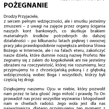
POŻEGNANIE
Drodzy Przyjaciele,
z sercem pełnym wdzięczności, ale i smutku jesteśmy
zmuszeni – z uwagi na zajęcie przez organy ścigania
naszych kont bankowych, co skutkuje brakiem
materialnych środków potrzebnych do dalszej
działalności – po kilkunastu latach pięknej i owocnej
pracy jako prawdopodobnie największa ambona Słowa
Bożego w Internecie, ale i na falach eteru, zakończyć
nasze dzieła, które dumnie noszą nazwę Profeto. Nie
żegnamy się z żalem do kogokolwiek ani nie jesteśmy
obrażeni na rzeczywistość, której nie rozumiemy, lecz
przyjmujemy to z chrześcijańską pokorą i z głęboką
wdzięcznością wobec Boga i wszystkich, którzy byli
częścią tej drogi.
Dziękujemy naszemu Ojcu w niebie, który pozwolił
nam przez te lata głosić Jego miłość i prawdę. To On
prowadził nas przez wszystkie wyzwania i błogosławił
nam w chwilach radości. Jego wola jest dla nas
najważniejsza, dlatego przyjmujemy ten moment z