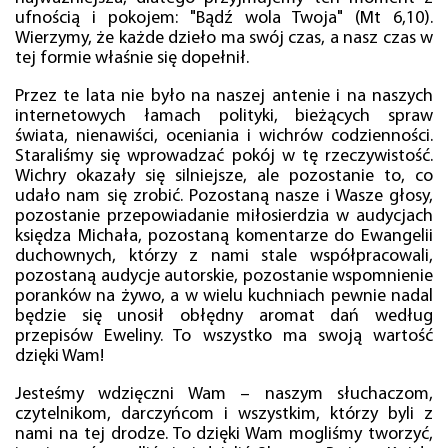
ufnością i pokojem: "Bądź wola Twoja" (Mt 6,10).
Wierzymy, że każde dzieło ma swój czas, a nasz czas w
tej formie właśnie się dopełnił.
Przez te lata nie było na naszej antenie i na naszych
internetowych łamach polityki, bieżących spraw
świata, nienawiści, oceniania i wichrów codzienności.
Staraliśmy się wprowadzać pokój w tę rzeczywistość.
Wichry okazały się silniejsze, ale pozostanie to, co
udało nam się zrobić. Pozostaną nasze i Wasze głosy,
pozostanie przepowiadanie miłosierdzia w audycjach
księdza Michała, pozostaną komentarze do Ewangelii
duchownych, którzy z nami stale współpracowali,
pozostaną audycje autorskie, pozostanie wspomnienie
poranków na żywo, a w wielu kuchniach pewnie nadal
będzie się unosił obłędny aromat dań według
przepisów Eweliny. To wszystko ma swoją wartość
dzięki Wam!
Jesteśmy wdzięczni Wam – naszym słuchaczom,
czytelnikom, darczyńcom i wszystkim, którzy byli z
nami na tej drodze. To dzięki Wam mogliśmy tworzyć,