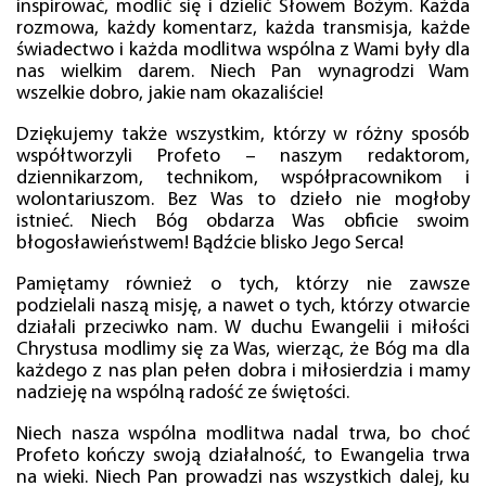
inspirować, modlić się i dzielić Słowem Bożym. Każda
rozmowa, każdy komentarz, każda transmisja, każde
świadectwo i każda modlitwa wspólna z Wami były dla
nas wielkim darem. Niech Pan wynagrodzi Wam
wszelkie dobro, jakie nam okazaliście!
Dziękujemy także wszystkim, którzy w różny sposób
współtworzyli Profeto – naszym redaktorom,
dziennikarzom, technikom, współpracownikom i
wolontariuszom. Bez Was to dzieło nie mogłoby
istnieć. Niech Bóg obdarza Was obficie swoim
błogosławieństwem! Bądźcie blisko Jego Serca!
Pamiętamy również o tych, którzy nie zawsze
podzielali naszą misję, a nawet o tych, którzy otwarcie
działali przeciwko nam. W duchu Ewangelii i miłości
Chrystusa modlimy się za Was, wierząc, że Bóg ma dla
każdego z nas plan pełen dobra i miłosierdzia i mamy
nadzieję na wspólną radość ze świętości.
Niech nasza wspólna modlitwa nadal trwa, bo choć
Profeto kończy swoją działalność, to Ewangelia trwa
na wieki. Niech Pan prowadzi nas wszystkich dalej, ku