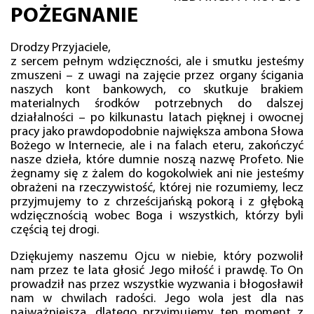
POŻEGNANIE
Drodzy Przyjaciele,
z sercem pełnym wdzięczności, ale i smutku jesteśmy
zmuszeni – z uwagi na zajęcie przez organy ścigania
naszych kont bankowych, co skutkuje brakiem
materialnych środków potrzebnych do dalszej
działalności – po kilkunastu latach pięknej i owocnej
pracy jako prawdopodobnie największa ambona Słowa
Bożego w Internecie, ale i na falach eteru, zakończyć
nasze dzieła, które dumnie noszą nazwę Profeto. Nie
żegnamy się z żalem do kogokolwiek ani nie jesteśmy
obrażeni na rzeczywistość, której nie rozumiemy, lecz
przyjmujemy to z chrześcijańską pokorą i z głęboką
wdzięcznością wobec Boga i wszystkich, którzy byli
częścią tej drogi.
Dziękujemy naszemu Ojcu w niebie, który pozwolił
nam przez te lata głosić Jego miłość i prawdę. To On
prowadził nas przez wszystkie wyzwania i błogosławił
nam w chwilach radości. Jego wola jest dla nas
najważniejsza, dlatego przyjmujemy ten moment z