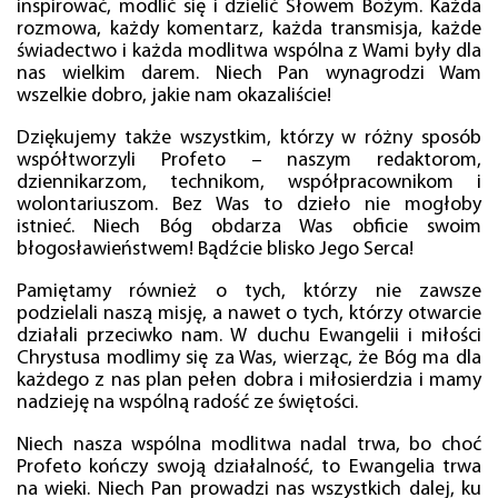
inspirować, modlić się i dzielić Słowem Bożym. Każda
rozmowa, każdy komentarz, każda transmisja, każde
świadectwo i każda modlitwa wspólna z Wami były dla
nas wielkim darem. Niech Pan wynagrodzi Wam
wszelkie dobro, jakie nam okazaliście!
Dziękujemy także wszystkim, którzy w różny sposób
współtworzyli Profeto – naszym redaktorom,
dziennikarzom, technikom, współpracownikom i
wolontariuszom. Bez Was to dzieło nie mogłoby
istnieć. Niech Bóg obdarza Was obficie swoim
błogosławieństwem! Bądźcie blisko Jego Serca!
Pamiętamy również o tych, którzy nie zawsze
podzielali naszą misję, a nawet o tych, którzy otwarcie
działali przeciwko nam. W duchu Ewangelii i miłości
Chrystusa modlimy się za Was, wierząc, że Bóg ma dla
każdego z nas plan pełen dobra i miłosierdzia i mamy
nadzieję na wspólną radość ze świętości.
Niech nasza wspólna modlitwa nadal trwa, bo choć
Profeto kończy swoją działalność, to Ewangelia trwa
na wieki. Niech Pan prowadzi nas wszystkich dalej, ku