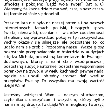
ufnością i pokojem: "Bądź wola Twoja" (Mt 6,10).
Wierzymy, że każde dzieło ma swój czas, a nasz czas w
tej formie właśnie się dopełnił.
Przez te lata nie było na naszej antenie i na naszych
internetowych łamach polityki, bieżących spraw
świata, nienawiści, oceniania i wichrów codzienności.
Staraliśmy się wprowadzać pokój w tę rzeczywistość.
Wichry okazały się silniejsze, ale pozostanie to, co
udało nam się zrobić. Pozostaną nasze i Wasze głosy,
pozostanie przepowiadanie miłosierdzia w audycjach
księdza Michała, pozostaną komentarze do Ewangelii
duchownych, którzy z nami stale współpracowali,
pozostaną audycje autorskie, pozostanie wspomnienie
poranków na żywo, a w wielu kuchniach pewnie nadal
będzie się unosił obłędny aromat dań według
przepisów Eweliny. To wszystko ma swoją wartość
dzięki Wam!
Jesteśmy wdzięczni Wam – naszym słuchaczom,
czytelnikom, darczyńcom i wszystkim, którzy byli z
nami na tej drodze. To dzięki Wam mogliśmy tworzyć,