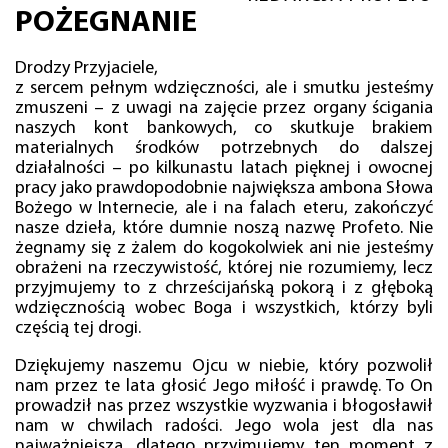
POŻEGNANIE
Drodzy Przyjaciele,
z sercem pełnym wdzięczności, ale i smutku jesteśmy
zmuszeni – z uwagi na zajęcie przez organy ścigania
naszych kont bankowych, co skutkuje brakiem
materialnych środków potrzebnych do dalszej
działalności – po kilkunastu latach pięknej i owocnej
pracy jako prawdopodobnie największa ambona Słowa
Bożego w Internecie, ale i na falach eteru, zakończyć
nasze dzieła, które dumnie noszą nazwę Profeto. Nie
żegnamy się z żalem do kogokolwiek ani nie jesteśmy
obrażeni na rzeczywistość, której nie rozumiemy, lecz
przyjmujemy to z chrześcijańską pokorą i z głęboką
wdzięcznością wobec Boga i wszystkich, którzy byli
częścią tej drogi.
Dziękujemy naszemu Ojcu w niebie, który pozwolił
nam przez te lata głosić Jego miłość i prawdę. To On
prowadził nas przez wszystkie wyzwania i błogosławił
nam w chwilach radości. Jego wola jest dla nas
najważniejsza, dlatego przyjmujemy ten moment z