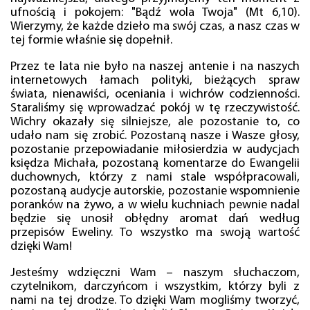
ufnością i pokojem: "Bądź wola Twoja" (Mt 6,10).
Wierzymy, że każde dzieło ma swój czas, a nasz czas w
tej formie właśnie się dopełnił.
Przez te lata nie było na naszej antenie i na naszych
internetowych łamach polityki, bieżących spraw
świata, nienawiści, oceniania i wichrów codzienności.
Staraliśmy się wprowadzać pokój w tę rzeczywistość.
Wichry okazały się silniejsze, ale pozostanie to, co
udało nam się zrobić. Pozostaną nasze i Wasze głosy,
pozostanie przepowiadanie miłosierdzia w audycjach
księdza Michała, pozostaną komentarze do Ewangelii
duchownych, którzy z nami stale współpracowali,
pozostaną audycje autorskie, pozostanie wspomnienie
poranków na żywo, a w wielu kuchniach pewnie nadal
będzie się unosił obłędny aromat dań według
przepisów Eweliny. To wszystko ma swoją wartość
dzięki Wam!
Jesteśmy wdzięczni Wam – naszym słuchaczom,
czytelnikom, darczyńcom i wszystkim, którzy byli z
nami na tej drodze. To dzięki Wam mogliśmy tworzyć,