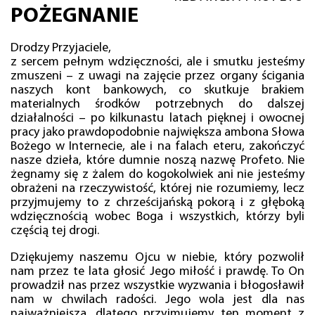
POŻEGNANIE
Drodzy Przyjaciele,
z sercem pełnym wdzięczności, ale i smutku jesteśmy
zmuszeni – z uwagi na zajęcie przez organy ścigania
naszych kont bankowych, co skutkuje brakiem
materialnych środków potrzebnych do dalszej
działalności – po kilkunastu latach pięknej i owocnej
pracy jako prawdopodobnie największa ambona Słowa
Bożego w Internecie, ale i na falach eteru, zakończyć
nasze dzieła, które dumnie noszą nazwę Profeto. Nie
żegnamy się z żalem do kogokolwiek ani nie jesteśmy
obrażeni na rzeczywistość, której nie rozumiemy, lecz
przyjmujemy to z chrześcijańską pokorą i z głęboką
wdzięcznością wobec Boga i wszystkich, którzy byli
częścią tej drogi.
Dziękujemy naszemu Ojcu w niebie, który pozwolił
nam przez te lata głosić Jego miłość i prawdę. To On
prowadził nas przez wszystkie wyzwania i błogosławił
nam w chwilach radości. Jego wola jest dla nas
najważniejsza, dlatego przyjmujemy ten moment z