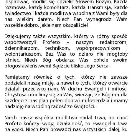
inspirować, modlić się i dzielić Słowem Bożym. Każda
rozmowa, każdy komentarz, każda transmisja, każde
świadectwo i każda modlitwa wspólna z Wami były dla
nas wielkim darem. Niech Pan wynagrodzi Wam
wszelkie dobro, jakie nam okazaliście!
Dziękujemy także wszystkim, którzy w różny sposób
współtworzyli Profeto – naszym redaktorom,
dziennikarzom, technikom, współpracownikom i
wolontariuszom. Bez Was to dzieło nie mogłoby
istnieć. Niech Bóg obdarza Was obficie swoim
błogosławieństwem! Bądźcie blisko Jego Serca!
Pamiętamy również o tych, którzy nie zawsze
podzielali naszą misję, a nawet o tych, którzy otwarcie
działali przeciwko nam. W duchu Ewangelii i miłości
Chrystusa modlimy się za Was, wierząc, że Bóg ma dla
każdego z nas plan pełen dobra i miłosierdzia i mamy
nadzieję na wspólną radość ze świętości.
Niech nasza wspólna modlitwa nadal trwa, bo choć
Profeto kończy swoją działalność, to Ewangelia trwa
na wieki. Niech Pan prowadzi nas wszystkich dalej, ku