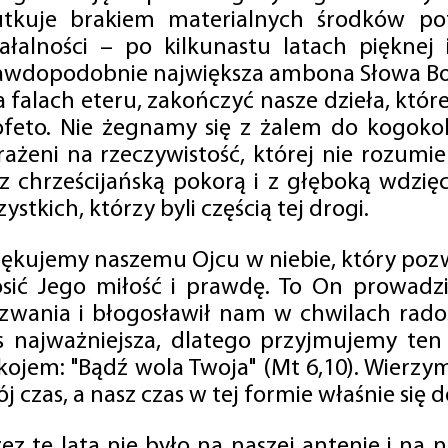
utkuje brakiem materialnych środków po
iałalności – po kilkunastu latach pięknej
awdopodobnie największa ambona Słowa Boż
na falach eteru, zakończyć nasze dzieła, kt
ofeto. Nie żegnamy się z żalem do kogokol
rażeni na rzeczywistość, której nie rozumi
 z chrześcijańską pokorą i z głęboką wdzię
ystkich, którzy byli częścią tej drogi.
iękujemy naszemu Ojcu w niebie, który pozw
osić Jego miłość i prawdę. To On prowadzi
zwania i błogosławił nam w chwilach radośc
s najważniejsza, dlatego przyjmujemy ten
kojem: "Bądź wola Twoja" (Mt 6,10). Wierzy
j czas, a nasz czas w tej formie właśnie się d
zez te lata nie było na naszej antenie i na