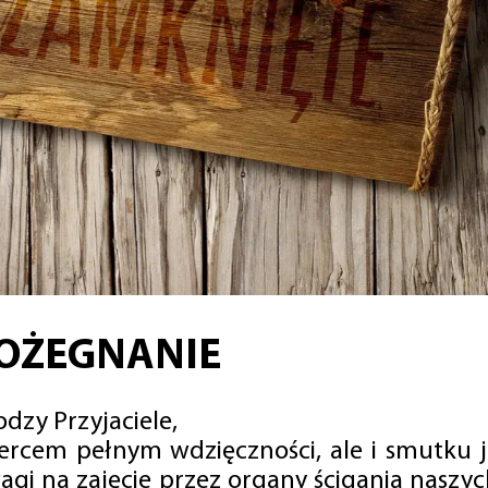
OŻEGNANIE
dzy Przyjaciele,
sercem pełnym wdzięczności, ale i smutku 
agi na zajęcie przez organy ścigania naszy