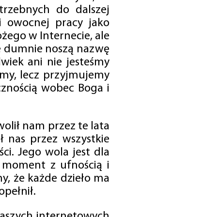
trzebnych do dalszej
 i owocnej pracy jako
ego w Internecie, ale
óre dumnie noszą nazwę
wiek ani nie jesteśmy
emy, lecz przyjmujemy
cznością wobec Boga i
olił nam przez te lata
ł nas przez wszystkie
i. Jego wola jest dla
 moment z ufnością i
my, że każde dzieło ma
opełnił.
 naszych internetowych