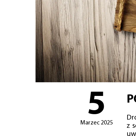
5
P
Dro
Marzec 2025
z 
uw