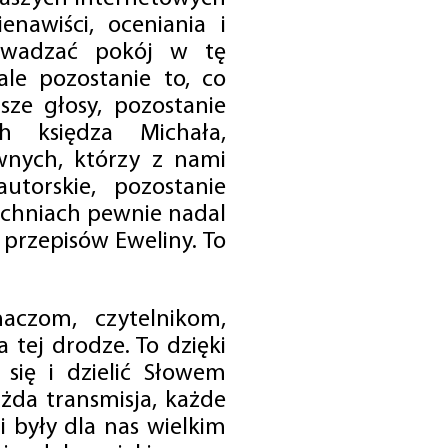
enawiści, oceniania i
rowadzać pokój w tę
 ale pozostanie to, co
sze głosy, pozostanie
h księdza Michała,
nych, którzy z nami
utorskie, pozostanie
chniach pewnie nadal
przepisów Eweliny. To
czom, czytelnikom,
 tej drodze. To dzięki
się i dzielić Słowem
da transmisja, każde
 były dla nas wielkim