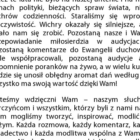
mach polityki, bieżących spraw świata, ni
chrów codzienności. Staraliśmy się wp
eczywistość. Wichry okazały się silniejsze,
ało nam się zrobić. Pozostaną nasze i Wa
zepowiadanie miłosierdzia w audycjac
zostaną komentarze do Ewangelii duchow
ale współpracowali, pozostaną audycje a
pomnienie poranków na żywo, a w wielu ku
dzie się unosił obłędny aromat dań według 
zystko ma swoją wartość dzięki Wam!
steśmy wdzięczni Wam – naszym słucha
rczyńcom i wszystkim, którzy byli z nami na
m mogliśmy tworzyć, inspirować, modlić 
żym. Każda rozmowa, każdy komentarz, każ
iadectwo i każda modlitwa wspólna z Wami