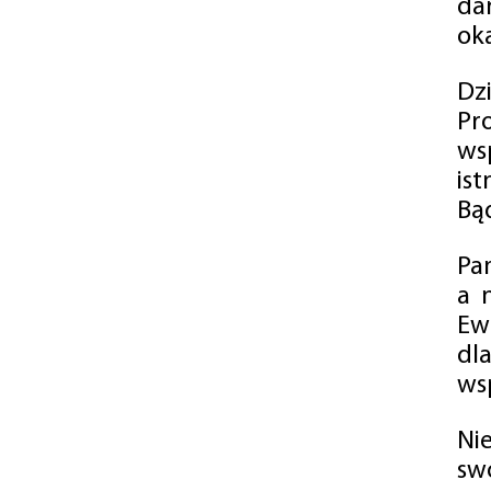
da
oka
Dz
Pr
ws
is
Bąd
Pa
a 
Ew
dl
wsp
Ni
sw