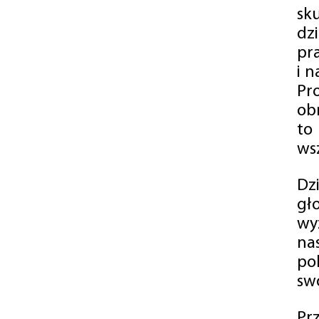
sk
dz
pr
i 
Pr
ob
to
wsz
Dz
gł
wy
na
po
swó
Pr