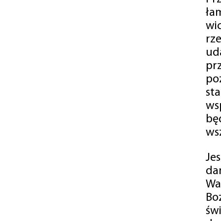
ła
wi
rz
ud
pr
po
st
ws
bę
ws
Je
da
Wa
Bo
św