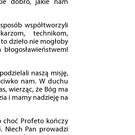
ie dobro, jakie nam
 sposób współtworzyli
karzom, technikom,
to dzieło nie mogłoby
im błogosławieństwem!
odzielali naszą misję,
rzeciwko nam. W duchu
as, wierząc, że Bóg ma
zia i mamy nadzieję na
o choć Profeto kończy
i. Niech Pan prowadzi