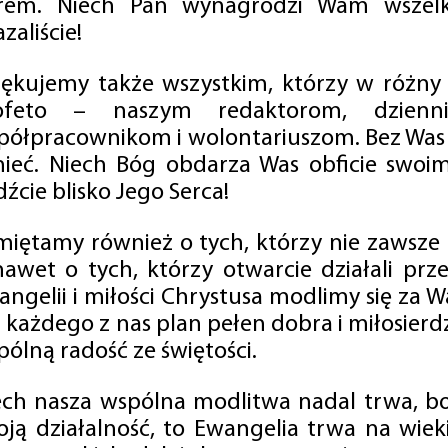
rem. Niech Pan wynagrodzi Wam wszelk
zaliście!
iękujemy także wszystkim, którzy w różny
ofeto – naszym redaktorom, dzienni
półpracownikom i wolontariuszom. Bez Was 
tnieć. Niech Bóg obdarza Was obficie swo
źcie blisko Jego Serca!
miętamy również o tych, którzy nie zawsze p
nawet o tych, którzy otwarcie działali p
angelii i miłości Chrystusa modlimy się za W
a każdego z nas plan pełen dobra i miłosierd
ólną radość ze świętości.
ech nasza wspólna modlitwa nadal trwa, b
oją działalność, to Ewangelia trwa na wiek