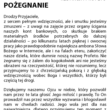
POŻEGNANIE
Drodzy Przyjaciele,
z sercem pełnym wdzięczności, ale i smutku jesteśmy
zmuszeni – z uwagi na zajęcie przez organy ścigania
naszych kont bankowych, co skutkuje brakiem
materialnych środków potrzebnych do dalszej
działalności – po kilkunastu latach pięknej i owocnej
pracy jako prawdopodobnie największa ambona Słowa
Bożego w Internecie, ale i na falach eteru, zakończyć
nasze dzieła, które dumnie noszą nazwę Profeto. Nie
żegnamy się z żalem do kogokolwiek ani nie jesteśmy
obrażeni na rzeczywistość, której nie rozumiemy, lecz
przyjmujemy to z chrześcijańską pokorą i z głęboką
wdzięcznością wobec Boga i wszystkich, którzy byli
częścią tej drogi.
Dziękujemy naszemu Ojcu w niebie, który pozwolił
nam przez te lata głosić Jego miłość i prawdę. To On
prowadził nas przez wszystkie wyzwania i błogosławił
nam w chwilach radości. Jego wola jest dla nas
najważniejsza, dlatego przyjmujemy ten moment z