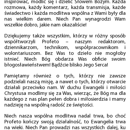
inspirować, modlić się i dzielić Słowem Bożym. Każda
rozmowa, każdy komentarz, każda transmisja, każde
świadectwo i każda modlitwa wspólna z Wami były dla
nas wielkim darem. Niech Pan wynagrodzi Wam
wszelkie dobro, jakie nam okazaliście!
Dziękujemy także wszystkim, którzy w różny sposób
współtworzyli Profeto – naszym redaktorom,
dziennikarzom, technikom, współpracownikom i
wolontariuszom. Bez Was to dzieło nie mogłoby
istnieć. Niech Bóg obdarza Was obficie swoim
błogosławieństwem! Bądźcie blisko Jego Serca!
Pamiętamy również o tych, którzy nie zawsze
podzielali naszą misję, a nawet o tych, którzy otwarcie
działali przeciwko nam. W duchu Ewangelii i miłości
Chrystusa modlimy się za Was, wierząc, że Bóg ma dla
każdego z nas plan pełen dobra i miłosierdzia i mamy
nadzieję na wspólną radość ze świętości.
Niech nasza wspólna modlitwa nadal trwa, bo choć
Profeto kończy swoją działalność, to Ewangelia trwa
na wieki. Niech Pan prowadzi nas wszystkich dalej, ku