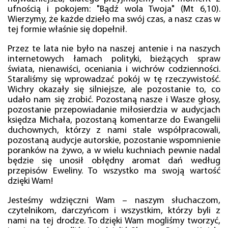
ufnością i pokojem: "Bądź wola Twoja" (Mt 6,10).
Wierzymy, że każde dzieło ma swój czas, a nasz czas w
tej formie właśnie się dopełnił.
Przez te lata nie było na naszej antenie i na naszych
internetowych łamach polityki, bieżących spraw
świata, nienawiści, oceniania i wichrów codzienności.
Staraliśmy się wprowadzać pokój w tę rzeczywistość.
Wichry okazały się silniejsze, ale pozostanie to, co
udało nam się zrobić. Pozostaną nasze i Wasze głosy,
pozostanie przepowiadanie miłosierdzia w audycjach
księdza Michała, pozostaną komentarze do Ewangelii
duchownych, którzy z nami stale współpracowali,
pozostaną audycje autorskie, pozostanie wspomnienie
poranków na żywo, a w wielu kuchniach pewnie nadal
będzie się unosił obłędny aromat dań według
przepisów Eweliny. To wszystko ma swoją wartość
dzięki Wam!
Jesteśmy wdzięczni Wam – naszym słuchaczom,
czytelnikom, darczyńcom i wszystkim, którzy byli z
nami na tej drodze. To dzięki Wam mogliśmy tworzyć,