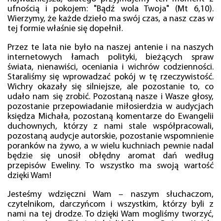
ufnością i pokojem: "Bądź wola Twoja" (Mt 6,10).
Wierzymy, że każde dzieło ma swój czas, a nasz czas w
tej formie właśnie się dopełnił.
Przez te lata nie było na naszej antenie i na naszych
internetowych łamach polityki, bieżących spraw
świata, nienawiści, oceniania i wichrów codzienności.
Staraliśmy się wprowadzać pokój w tę rzeczywistość.
Wichry okazały się silniejsze, ale pozostanie to, co
udało nam się zrobić. Pozostaną nasze i Wasze głosy,
pozostanie przepowiadanie miłosierdzia w audycjach
księdza Michała, pozostaną komentarze do Ewangelii
duchownych, którzy z nami stale współpracowali,
pozostaną audycje autorskie, pozostanie wspomnienie
poranków na żywo, a w wielu kuchniach pewnie nadal
będzie się unosił obłędny aromat dań według
przepisów Eweliny. To wszystko ma swoją wartość
dzięki Wam!
Jesteśmy wdzięczni Wam – naszym słuchaczom,
czytelnikom, darczyńcom i wszystkim, którzy byli z
nami na tej drodze. To dzięki Wam mogliśmy tworzyć,