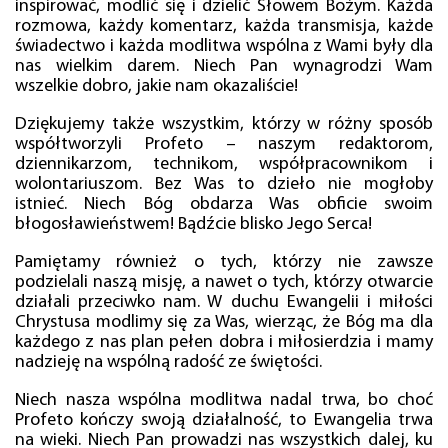
inspirować, modlić się i dzielić Słowem Bożym. Każda
rozmowa, każdy komentarz, każda transmisja, każde
świadectwo i każda modlitwa wspólna z Wami były dla
nas wielkim darem. Niech Pan wynagrodzi Wam
wszelkie dobro, jakie nam okazaliście!
Dziękujemy także wszystkim, którzy w różny sposób
współtworzyli Profeto – naszym redaktorom,
dziennikarzom, technikom, współpracownikom i
wolontariuszom. Bez Was to dzieło nie mogłoby
istnieć. Niech Bóg obdarza Was obficie swoim
błogosławieństwem! Bądźcie blisko Jego Serca!
Pamiętamy również o tych, którzy nie zawsze
podzielali naszą misję, a nawet o tych, którzy otwarcie
działali przeciwko nam. W duchu Ewangelii i miłości
Chrystusa modlimy się za Was, wierząc, że Bóg ma dla
każdego z nas plan pełen dobra i miłosierdzia i mamy
nadzieję na wspólną radość ze świętości.
Niech nasza wspólna modlitwa nadal trwa, bo choć
Profeto kończy swoją działalność, to Ewangelia trwa
na wieki. Niech Pan prowadzi nas wszystkich dalej, ku