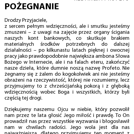
POŻEGNANIE
Drodzy Przyjaciele,
z sercem pełnym wdzięczności, ale i smutku jesteśmy
zmuszeni – z uwagi na zajęcie przez organy ścigania
naszych kont bankowych, co skutkuje brakiem
materialnych środków potrzebnych do dalszej
działalności – po kilkunastu latach pięknej i owocnej
pracy jako prawdopodobnie największa ambona Słowa
Bożego w Internecie, ale i na falach eteru, zakończyć
nasze dzieła, które dumnie noszą nazwę Profeto. Nie
żegnamy się z żalem do kogokolwiek ani nie jesteśmy
obrażeni na rzeczywistość, której nie rozumiemy, lecz
przyjmujemy to z chrześcijańską pokorą i z głęboką
wdzięcznością wobec Boga i wszystkich, którzy byli
częścią tej drogi.
Dziękujemy naszemu Ojcu w niebie, który pozwolił
nam przez te lata głosić Jego miłość i prawdę. To On
prowadził nas przez wszystkie wyzwania i błogosławił
nam w chwilach radości. Jego wola jest dla nas
najważniejsza, dlatego przyjmujemy ten moment z