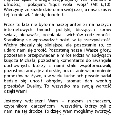
ufnością i pokojem: "Bądź wola Twoja" (Mt 6,10).
Wierzymy, że każde dzieło ma swój czas, a nasz czas w
tej formie właśnie się dopełnił.
Przez te lata nie było na naszej antenie i na naszych
internetowych łamach polityki, bieżących spraw
świata, nienawiści, oceniania i wichrów codzienności.
Staraliśmy się wprowadzać pokój w tę rzeczywistość.
Wichry okazały się silniejsze, ale pozostanie to, co
udało nam się zrobić. Pozostaną nasze i Wasze głosy,
pozostanie przepowiadanie miłosierdzia w audycjach
księdza Michała, pozostaną komentarze do Ewangelii
duchownych, którzy z nami stale współpracowali,
pozostaną audycje autorskie, pozostanie wspomnienie
poranków na żywo, a w wielu kuchniach pewnie nadal
będzie się unosił obłędny aromat dań według
przepisów Eweliny. To wszystko ma swoją wartość
dzięki Wam!
Jesteśmy wdzięczni Wam – naszym słuchaczom,
czytelnikom, darczyńcom i wszystkim, którzy byli z
nami na tej drodze. To dzięki Wam mogliśmy tworzyć,