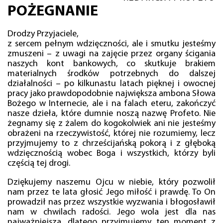
POŻEGNANIE
Drodzy Przyjaciele,
z sercem pełnym wdzięczności, ale i smutku jesteśmy
zmuszeni – z uwagi na zajęcie przez organy ścigania
naszych kont bankowych, co skutkuje brakiem
materialnych środków potrzebnych do dalszej
działalności – po kilkunastu latach pięknej i owocnej
pracy jako prawdopodobnie największa ambona Słowa
Bożego w Internecie, ale i na falach eteru, zakończyć
nasze dzieła, które dumnie noszą nazwę Profeto. Nie
żegnamy się z żalem do kogokolwiek ani nie jesteśmy
obrażeni na rzeczywistość, której nie rozumiemy, lecz
przyjmujemy to z chrześcijańską pokorą i z głęboką
wdzięcznością wobec Boga i wszystkich, którzy byli
częścią tej drogi.
Dziękujemy naszemu Ojcu w niebie, który pozwolił
nam przez te lata głosić Jego miłość i prawdę. To On
prowadził nas przez wszystkie wyzwania i błogosławił
nam w chwilach radości. Jego wola jest dla nas
najważniejsza, dlatego przyjmujemy ten moment z