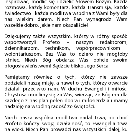
inspirować, modlić się i dzielić Słowem Bożym. Każda
rozmowa, każdy komentarz, każda transmisja, każde
świadectwo i każda modlitwa wspólna z Wami były dla
nas wielkim darem. Niech Pan wynagrodzi Wam
wszelkie dobro, jakie nam okazaliście!
Dziękujemy także wszystkim, którzy w różny sposób
współtworzyli Profeto – naszym redaktorom,
dziennikarzom, technikom, współpracownikom i
wolontariuszom. Bez Was to dzieło nie mogłoby
istnieć. Niech Bóg obdarza Was obficie swoim
błogosławieństwem! Bądźcie blisko Jego Serca!
Pamiętamy również o tych, którzy nie zawsze
podzielali naszą misję, a nawet o tych, którzy otwarcie
działali przeciwko nam. W duchu Ewangelii i miłości
Chrystusa modlimy się za Was, wierząc, że Bóg ma dla
każdego z nas plan pełen dobra i miłosierdzia i mamy
nadzieję na wspólną radość ze świętości.
Niech nasza wspólna modlitwa nadal trwa, bo choć
Profeto kończy swoją działalność, to Ewangelia trwa
na wieki. Niech Pan prowadzi nas wszystkich dalej, ku