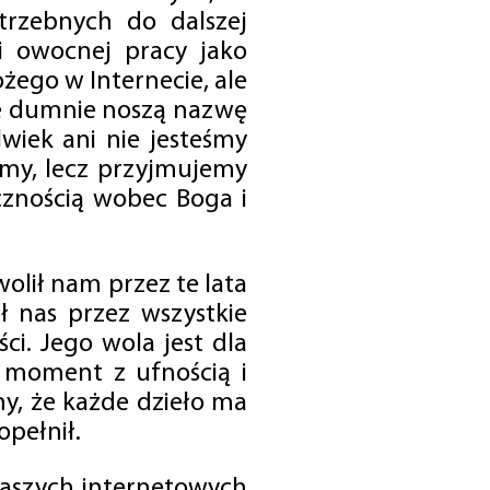
trzebnych do dalszej
 i owocnej pracy jako
ego w Internecie, ale
óre dumnie noszą nazwę
wiek ani nie jesteśmy
emy, lecz przyjmujemy
cznością wobec Boga i
olił nam przez te lata
ł nas przez wszystkie
i. Jego wola jest dla
 moment z ufnością i
my, że każde dzieło ma
opełnił.
 naszych internetowych