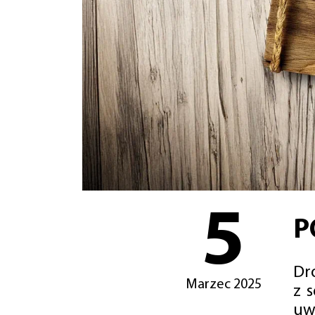
5
P
Dro
Marzec 2025
z 
uw