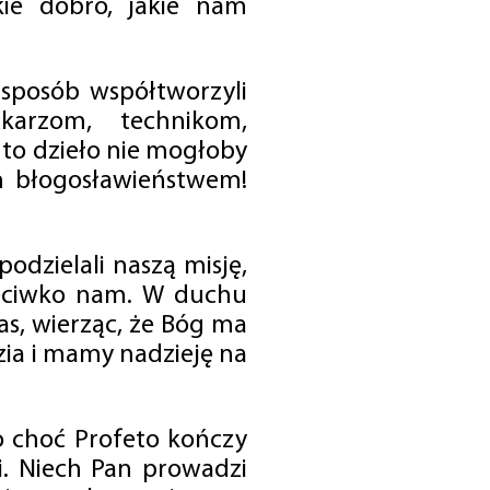
ie dobro, jakie nam
 sposób współtworzyli
karzom, technikom,
to dzieło nie mogłoby
im błogosławieństwem!
odzielali naszą misję,
rzeciwko nam. W duchu
as, wierząc, że Bóg ma
zia i mamy nadzieję na
o choć Profeto kończy
i. Niech Pan prowadzi