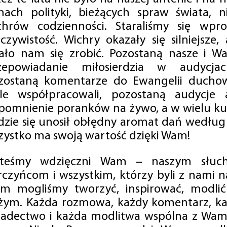
mach polityki, bieżących spraw świata, ni
chrów codzienności. Staraliśmy się wp
eczywistość. Wichry okazały się silniejsze,
ało nam się zrobić. Pozostaną nasze i Wa
zepowiadanie miłosierdzia w audycjac
zostaną komentarze do Ewangelii duchow
ale współpracowali, pozostaną audycje a
pomnienie poranków na żywo, a w wielu ku
dzie się unosił obłędny aromat dań według 
zystko ma swoją wartość dzięki Wam!
steśmy wdzięczni Wam – naszym słucha
rczyńcom i wszystkim, którzy byli z nami na
m mogliśmy tworzyć, inspirować, modlić 
żym. Każda rozmowa, każdy komentarz, każ
iadectwo i każda modlitwa wspólna z Wami