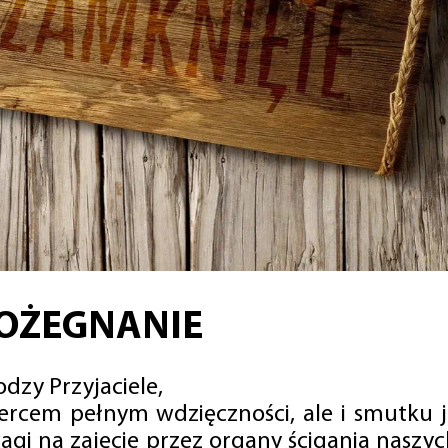
OŻEGNANIE
dzy Przyjaciele,
sercem pełnym wdzięczności, ale i smutku 
agi na zajęcie przez organy ścigania naszy