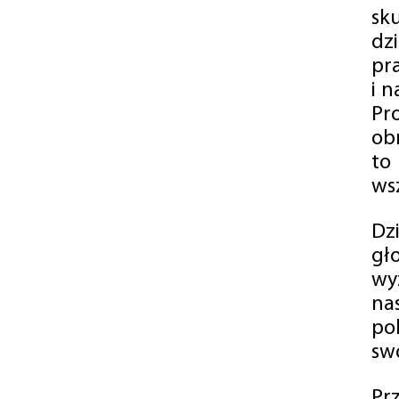
sk
dz
pr
i 
Pr
ob
to
wsz
Dz
gł
wy
na
po
swó
Pr