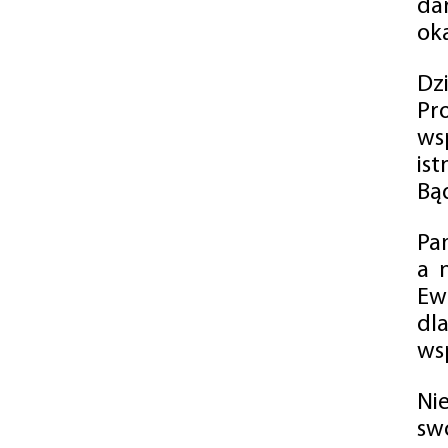
da
oka
Dz
Pr
ws
is
Bąd
Pa
a 
Ew
dl
wsp
Ni
sw