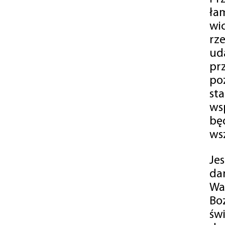
ła
wi
rz
ud
pr
po
st
ws
bę
ws
Je
da
Wa
Bo
św