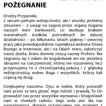
POŻEGNANIE
Drodzy Przyjaciele,
z sercem pełnym wdzięczności, ale i smutku jesteśmy
zmuszeni – z uwagi na zajęcie przez organy ścigania
naszych kont bankowych, co skutkuje brakiem
materialnych środków potrzebnych do dalszej
działalności – po kilkunastu latach pięknej i owocnej
pracy jako prawdopodobnie największa ambona Słowa
Bożego w Internecie, ale i na falach eteru, zakończyć
nasze dzieła, które dumnie noszą nazwę Profeto. Nie
żegnamy się z żalem do kogokolwiek ani nie jesteśmy
obrażeni na rzeczywistość, której nie rozumiemy, lecz
przyjmujemy to z chrześcijańską pokorą i z głęboką
wdzięcznością wobec Boga i wszystkich, którzy byli
częścią tej drogi.
Dziękujemy naszemu Ojcu w niebie, który pozwolił
nam przez te lata głosić Jego miłość i prawdę. To On
prowadził nas przez wszystkie wyzwania i błogosławił
nam w chwilach radości. Jego wola jest dla nas
najważniejsza, dlatego przyjmujemy ten moment z