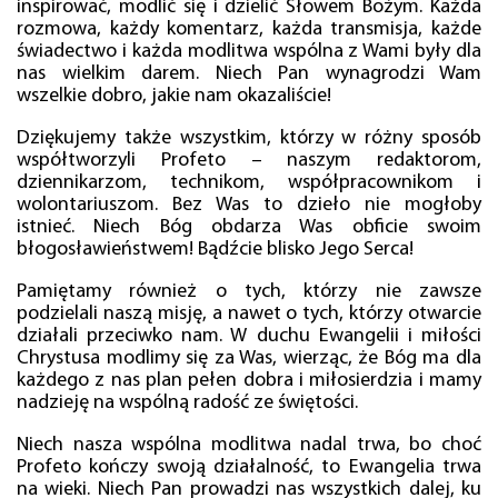
inspirować, modlić się i dzielić Słowem Bożym. Każda
rozmowa, każdy komentarz, każda transmisja, każde
świadectwo i każda modlitwa wspólna z Wami były dla
nas wielkim darem. Niech Pan wynagrodzi Wam
wszelkie dobro, jakie nam okazaliście!
Dziękujemy także wszystkim, którzy w różny sposób
współtworzyli Profeto – naszym redaktorom,
dziennikarzom, technikom, współpracownikom i
wolontariuszom. Bez Was to dzieło nie mogłoby
istnieć. Niech Bóg obdarza Was obficie swoim
błogosławieństwem! Bądźcie blisko Jego Serca!
Pamiętamy również o tych, którzy nie zawsze
podzielali naszą misję, a nawet o tych, którzy otwarcie
działali przeciwko nam. W duchu Ewangelii i miłości
Chrystusa modlimy się za Was, wierząc, że Bóg ma dla
każdego z nas plan pełen dobra i miłosierdzia i mamy
nadzieję na wspólną radość ze świętości.
Niech nasza wspólna modlitwa nadal trwa, bo choć
Profeto kończy swoją działalność, to Ewangelia trwa
na wieki. Niech Pan prowadzi nas wszystkich dalej, ku