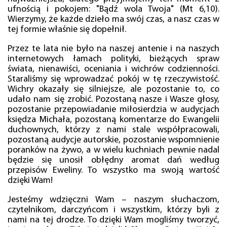
ufnością i pokojem: "Bądź wola Twoja" (Mt 6,10).
Wierzymy, że każde dzieło ma swój czas, a nasz czas w
tej formie właśnie się dopełnił.
Przez te lata nie było na naszej antenie i na naszych
internetowych łamach polityki, bieżących spraw
świata, nienawiści, oceniania i wichrów codzienności.
Staraliśmy się wprowadzać pokój w tę rzeczywistość.
Wichry okazały się silniejsze, ale pozostanie to, co
udało nam się zrobić. Pozostaną nasze i Wasze głosy,
pozostanie przepowiadanie miłosierdzia w audycjach
księdza Michała, pozostaną komentarze do Ewangelii
duchownych, którzy z nami stale współpracowali,
pozostaną audycje autorskie, pozostanie wspomnienie
poranków na żywo, a w wielu kuchniach pewnie nadal
będzie się unosił obłędny aromat dań według
przepisów Eweliny. To wszystko ma swoją wartość
dzięki Wam!
Jesteśmy wdzięczni Wam – naszym słuchaczom,
czytelnikom, darczyńcom i wszystkim, którzy byli z
nami na tej drodze. To dzięki Wam mogliśmy tworzyć,