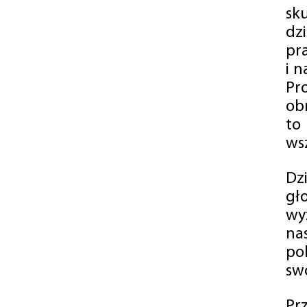
sk
dz
pr
i 
Pr
ob
to
wsz
Dz
gł
wy
na
po
swó
Pr