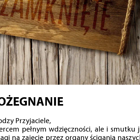
OŻEGNANIE
dzy Przyjaciele,
sercem pełnym wdzięczności, ale i smutku 
agi na zajęcie przez organy ścigania naszy