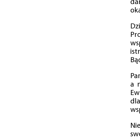
da
oka
Dz
Pr
ws
is
Bąd
Pa
a 
Ew
dl
wsp
Ni
sw