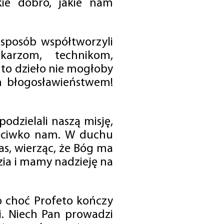
ie dobro, jakie nam
 sposób współtworzyli
karzom, technikom,
to dzieło nie mogłoby
im błogosławieństwem!
odzielali naszą misję,
rzeciwko nam. W duchu
as, wierząc, że Bóg ma
zia i mamy nadzieję na
o choć Profeto kończy
i. Niech Pan prowadzi