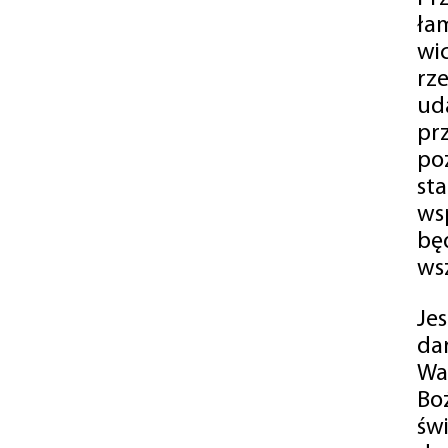
ła
wi
rz
ud
pr
po
st
ws
bę
ws
Je
da
Wa
Bo
św