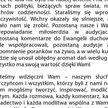
mach polityki, bieżących spraw świata, ni
chrów codzienności. Staraliśmy się wp
eczywistość. Wichry okazały się silniejsze,
ało nam się zrobić. Pozostaną nasze i Wa
zepowiadanie miłosierdzia w audycjac
zostaną komentarze do Ewangelii duchow
ale współpracowali, pozostaną audycje a
pomnienie poranków na żywo, a w wielu ku
dzie się unosił obłędny aromat dań według 
zystko ma swoją wartość dzięki Wam!
steśmy wdzięczni Wam – naszym słucha
rczyńcom i wszystkim, którzy byli z nami na
m mogliśmy tworzyć, inspirować, modlić 
żym. Każda rozmowa, każdy komentarz, każ
iadectwo i każda modlitwa wspólna z Wami