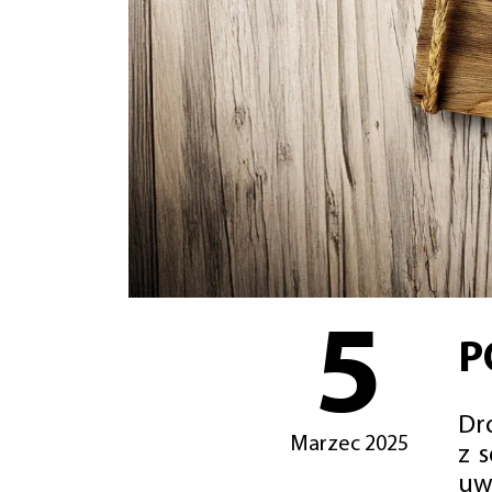
5
P
Dro
Marzec 2025
z 
uw