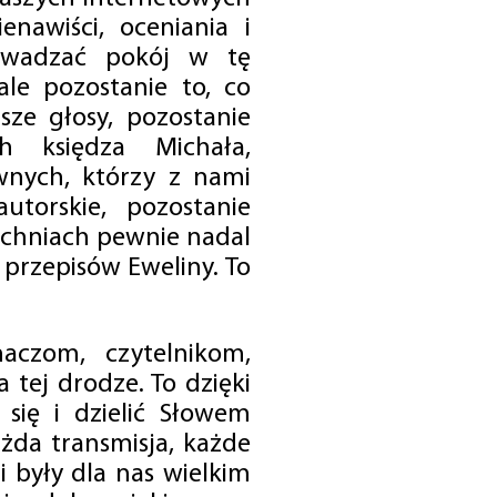
enawiści, oceniania i
rowadzać pokój w tę
 ale pozostanie to, co
sze głosy, pozostanie
h księdza Michała,
nych, którzy z nami
utorskie, pozostanie
chniach pewnie nadal
przepisów Eweliny. To
czom, czytelnikom,
 tej drodze. To dzięki
się i dzielić Słowem
da transmisja, każde
 były dla nas wielkim