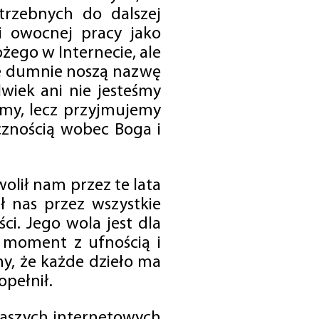
trzebnych do dalszej
 i owocnej pracy jako
ego w Internecie, ale
óre dumnie noszą nazwę
wiek ani nie jesteśmy
emy, lecz przyjmujemy
cznością wobec Boga i
olił nam przez te lata
ł nas przez wszystkie
i. Jego wola jest dla
 moment z ufnością i
my, że każde dzieło ma
opełnił.
 naszych internetowych