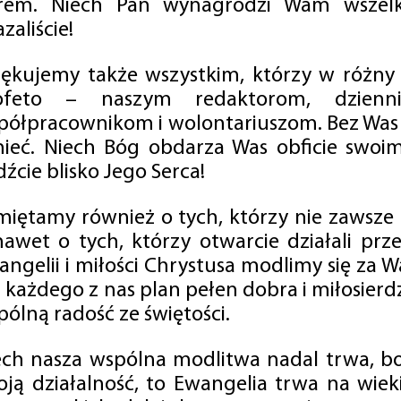
rem. Niech Pan wynagrodzi Wam wszelk
zaliście!
iękujemy także wszystkim, którzy w różny
ofeto – naszym redaktorom, dzienni
półpracownikom i wolontariuszom. Bez Was 
tnieć. Niech Bóg obdarza Was obficie swo
źcie blisko Jego Serca!
miętamy również o tych, którzy nie zawsze p
nawet o tych, którzy otwarcie działali p
angelii i miłości Chrystusa modlimy się za W
a każdego z nas plan pełen dobra i miłosierd
ólną radość ze świętości.
ech nasza wspólna modlitwa nadal trwa, b
oją działalność, to Ewangelia trwa na wiek