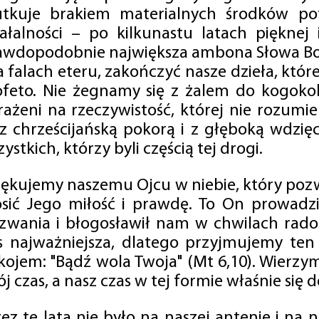
utkuje brakiem materialnych środków po
iałalności – po kilkunastu latach pięknej
awdopodobnie największa ambona Słowa Boż
na falach eteru, zakończyć nasze dzieła, kt
ofeto. Nie żegnamy się z żalem do kogokol
rażeni na rzeczywistość, której nie rozumi
 z chrześcijańską pokorą i z głęboką wdzię
ystkich, którzy byli częścią tej drogi.
iękujemy naszemu Ojcu w niebie, który pozw
osić Jego miłość i prawdę. To On prowadzi
zwania i błogosławił nam w chwilach radośc
s najważniejsza, dlatego przyjmujemy ten
kojem: "Bądź wola Twoja" (Mt 6,10). Wierzy
j czas, a nasz czas w tej formie właśnie się d
zez te lata nie było na naszej antenie i na