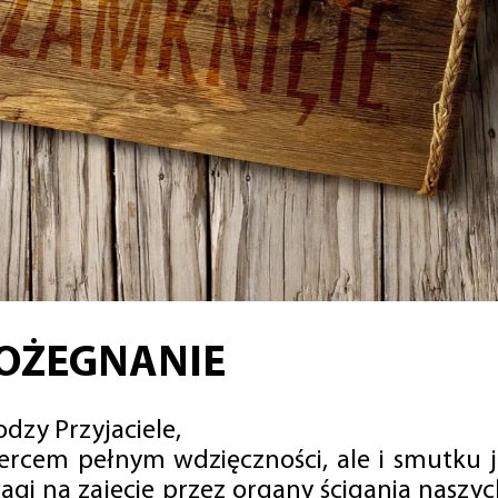
OŻEGNANIE
dzy Przyjaciele,
sercem pełnym wdzięczności, ale i smutku 
agi na zajęcie przez organy ścigania naszy