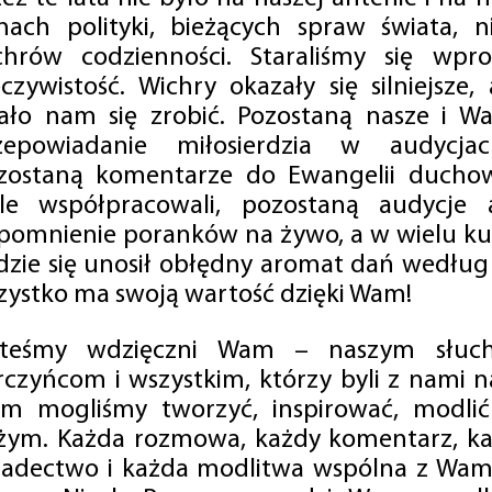
mach polityki, bieżących spraw świata, ni
chrów codzienności. Staraliśmy się wp
eczywistość. Wichry okazały się silniejsze,
ało nam się zrobić. Pozostaną nasze i Wa
zepowiadanie miłosierdzia w audycjac
zostaną komentarze do Ewangelii duchow
ale współpracowali, pozostaną audycje a
pomnienie poranków na żywo, a w wielu ku
dzie się unosił obłędny aromat dań według 
zystko ma swoją wartość dzięki Wam!
steśmy wdzięczni Wam – naszym słucha
rczyńcom i wszystkim, którzy byli z nami na
m mogliśmy tworzyć, inspirować, modlić 
żym. Każda rozmowa, każdy komentarz, każ
iadectwo i każda modlitwa wspólna z Wami