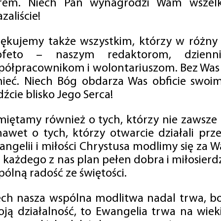
rem. Niech Pan wynagrodzi Wam wszelk
zaliście!
iękujemy także wszystkim, którzy w różny
ofeto – naszym redaktorom, dzienni
półpracownikom i wolontariuszom. Bez Was 
tnieć. Niech Bóg obdarza Was obficie swo
źcie blisko Jego Serca!
miętamy również o tych, którzy nie zawsze p
nawet o tych, którzy otwarcie działali p
angelii i miłości Chrystusa modlimy się za W
a każdego z nas plan pełen dobra i miłosierd
ólną radość ze świętości.
ech nasza wspólna modlitwa nadal trwa, b
oją działalność, to Ewangelia trwa na wiek