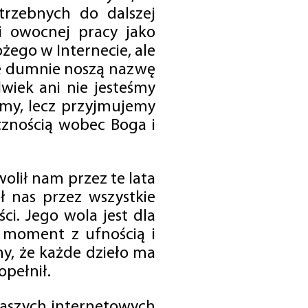
trzebnych do dalszej
 i owocnej pracy jako
ego w Internecie, ale
óre dumnie noszą nazwę
wiek ani nie jesteśmy
emy, lecz przyjmujemy
cznością wobec Boga i
olił nam przez te lata
ł nas przez wszystkie
i. Jego wola jest dla
 moment z ufnością i
my, że każde dzieło ma
opełnił.
 naszych internetowych