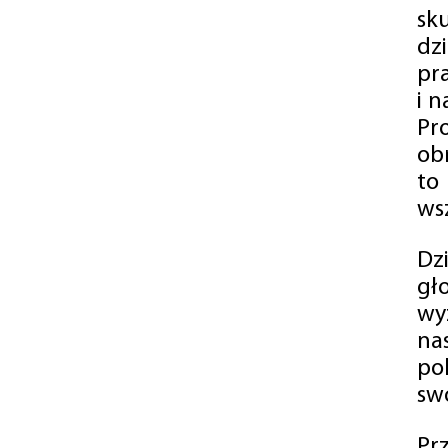
sk
dz
pr
i 
Pr
ob
to
wsz
Dz
gł
wy
na
po
swó
Pr