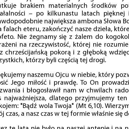
utkuje brakiem materialnych środków po
iałalności – po kilkunastu latach pięknej
awdopodobnie największa ambona Słowa Boż
na falach eteru, zakończyć nasze dzieła, kt
ofeto. Nie żegnamy się z żalem do kogokol
rażeni na rzeczywistość, której nie rozumi
 z chrześcijańską pokorą i z głęboką wdzię
ystkich, którzy byli częścią tej drogi.
iękujemy naszemu Ojcu w niebie, który pozw
osić Jego miłość i prawdę. To On prowadzi
zwania i błogosławił nam w chwilach radośc
s najważniejsza, dlatego przyjmujemy ten
kojem: "Bądź wola Twoja" (Mt 6,10). Wierzy
j czas, a nasz czas w tej formie właśnie się d
zez te lata nie było na naszej antenie i na