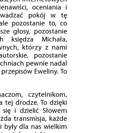
enawiści, oceniania i
rowadzać pokój w tę
 ale pozostanie to, co
sze głosy, pozostanie
h księdza Michała,
nych, którzy z nami
utorskie, pozostanie
chniach pewnie nadal
przepisów Eweliny. To
czom, czytelnikom,
 tej drodze. To dzięki
się i dzielić Słowem
da transmisja, każde
 były dla nas wielkim