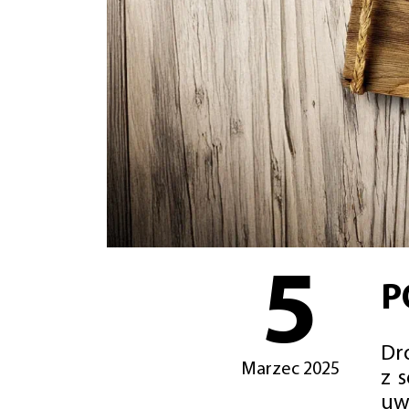
5
P
Dro
Marzec 2025
z 
uw