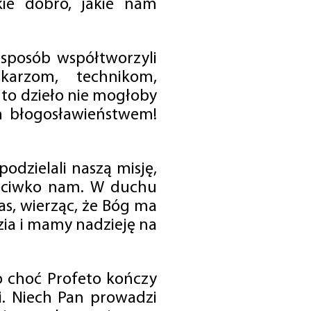
ie dobro, jakie nam
 sposób współtworzyli
karzom, technikom,
to dzieło nie mogłoby
im błogosławieństwem!
odzielali naszą misję,
rzeciwko nam. W duchu
as, wierząc, że Bóg ma
zia i mamy nadzieję na
o choć Profeto kończy
i. Niech Pan prowadzi