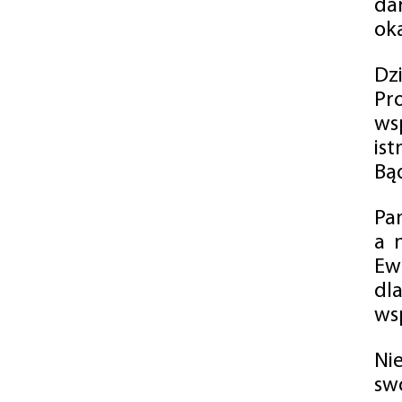
da
oka
Dz
Pr
ws
is
Bąd
Pa
a 
Ew
dl
wsp
Ni
sw