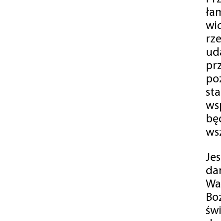
ła
wi
rz
ud
pr
po
st
ws
bę
ws
Je
da
Wa
Bo
św