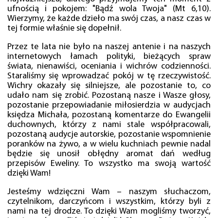
ufnością i pokojem: "Bądź wola Twoja" (Mt 6,10).
Wierzymy, że każde dzieło ma swój czas, a nasz czas w
tej formie właśnie się dopełnił.
Przez te lata nie było na naszej antenie i na naszych
internetowych łamach polityki, bieżących spraw
świata, nienawiści, oceniania i wichrów codzienności.
Staraliśmy się wprowadzać pokój w tę rzeczywistość.
Wichry okazały się silniejsze, ale pozostanie to, co
udało nam się zrobić. Pozostaną nasze i Wasze głosy,
pozostanie przepowiadanie miłosierdzia w audycjach
księdza Michała, pozostaną komentarze do Ewangelii
duchownych, którzy z nami stale współpracowali,
pozostaną audycje autorskie, pozostanie wspomnienie
poranków na żywo, a w wielu kuchniach pewnie nadal
będzie się unosił obłędny aromat dań według
przepisów Eweliny. To wszystko ma swoją wartość
dzięki Wam!
Jesteśmy wdzięczni Wam – naszym słuchaczom,
czytelnikom, darczyńcom i wszystkim, którzy byli z
nami na tej drodze. To dzięki Wam mogliśmy tworzyć,