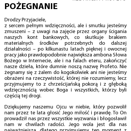
POŻEGNANIE
Drodzy Przyjaciele,
z sercem pełnym wdzięczności, ale i smutku jesteśmy
zmuszeni – z uwagi na zajęcie przez organy ścigania
naszych kont bankowych, co skutkuje brakiem
materialnych środków potrzebnych do dalszej
działalności – po kilkunastu latach pięknej i owocnej
pracy jako prawdopodobnie największa ambona Słowa
Bożego w Internecie, ale i na falach eteru, zakończyć
nasze dzieła, które dumnie noszą nazwę Profeto. Nie
żegnamy się z żalem do kogokolwiek ani nie jesteśmy
obrażeni na rzeczywistość, której nie rozumiemy, lecz
przyjmujemy to z chrześcijańską pokorą i z głęboką
wdzięcznością wobec Boga i wszystkich, którzy byli
częścią tej drogi.
Dziękujemy naszemu Ojcu w niebie, który pozwolił
nam przez te lata głosić Jego miłość i prawdę. To On
prowadził nas przez wszystkie wyzwania i błogosławił
nam w chwilach radości. Jego wola jest dla nas
najważniejsza, dlatego przyjmujemy ten moment z