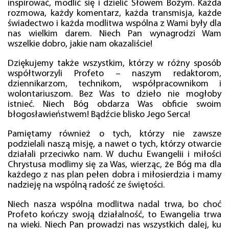
inspirować, modlić się i dzielić Słowem Bożym. Każda
rozmowa, każdy komentarz, każda transmisja, każde
świadectwo i każda modlitwa wspólna z Wami były dla
nas wielkim darem. Niech Pan wynagrodzi Wam
wszelkie dobro, jakie nam okazaliście!
Dziękujemy także wszystkim, którzy w różny sposób
współtworzyli Profeto – naszym redaktorom,
dziennikarzom, technikom, współpracownikom i
wolontariuszom. Bez Was to dzieło nie mogłoby
istnieć. Niech Bóg obdarza Was obficie swoim
błogosławieństwem! Bądźcie blisko Jego Serca!
Pamiętamy również o tych, którzy nie zawsze
podzielali naszą misję, a nawet o tych, którzy otwarcie
działali przeciwko nam. W duchu Ewangelii i miłości
Chrystusa modlimy się za Was, wierząc, że Bóg ma dla
każdego z nas plan pełen dobra i miłosierdzia i mamy
nadzieję na wspólną radość ze świętości.
Niech nasza wspólna modlitwa nadal trwa, bo choć
Profeto kończy swoją działalność, to Ewangelia trwa
na wieki. Niech Pan prowadzi nas wszystkich dalej, ku