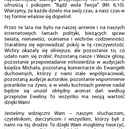
ufnością i pokojem: "Bądź wola Twoja" (Mt 6,10).
Wierzymy, że każde dzieło ma swój czas, a nasz czas w
tej formie właśnie się dopełnił.
Przez te lata nie było na naszej antenie i na naszych
internetowych łamach polityki, bieżących spraw
świata, nienawiści, oceniania i wichrów codzienności.
Staraliśmy się wprowadzać pokój w tę rzeczywistość.
Wichry okazały się silniejsze, ale pozostanie to, co
udało nam się zrobić. Pozostaną nasze i Wasze głosy,
pozostanie przepowiadanie miłosierdzia w audycjach
księdza Michała, pozostaną komentarze do Ewangelii
duchownych, którzy z nami stale współpracowali,
pozostaną audycje autorskie, pozostanie wspomnienie
poranków na żywo, a w wielu kuchniach pewnie nadal
będzie się unosił obłędny aromat dań według
przepisów Eweliny. To wszystko ma swoją wartość
dzięki Wam!
Jesteśmy wdzięczni Wam – naszym słuchaczom,
czytelnikom, darczyńcom i wszystkim, którzy byli z
nami na tej drodze. To dzięki Wam mogliśmy tworzyć,