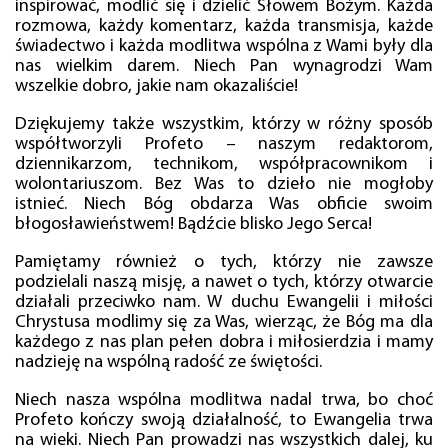
inspirować, modlić się i dzielić Słowem Bożym. Każda
rozmowa, każdy komentarz, każda transmisja, każde
świadectwo i każda modlitwa wspólna z Wami były dla
nas wielkim darem. Niech Pan wynagrodzi Wam
wszelkie dobro, jakie nam okazaliście!
Dziękujemy także wszystkim, którzy w różny sposób
współtworzyli Profeto – naszym redaktorom,
dziennikarzom, technikom, współpracownikom i
wolontariuszom. Bez Was to dzieło nie mogłoby
istnieć. Niech Bóg obdarza Was obficie swoim
błogosławieństwem! Bądźcie blisko Jego Serca!
Pamiętamy również o tych, którzy nie zawsze
podzielali naszą misję, a nawet o tych, którzy otwarcie
działali przeciwko nam. W duchu Ewangelii i miłości
Chrystusa modlimy się za Was, wierząc, że Bóg ma dla
każdego z nas plan pełen dobra i miłosierdzia i mamy
nadzieję na wspólną radość ze świętości.
Niech nasza wspólna modlitwa nadal trwa, bo choć
Profeto kończy swoją działalność, to Ewangelia trwa
na wieki. Niech Pan prowadzi nas wszystkich dalej, ku