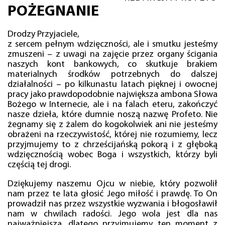
POŻEGNANIE
Drodzy Przyjaciele,
z sercem pełnym wdzięczności, ale i smutku jesteśmy
zmuszeni – z uwagi na zajęcie przez organy ścigania
naszych kont bankowych, co skutkuje brakiem
materialnych środków potrzebnych do dalszej
działalności – po kilkunastu latach pięknej i owocnej
pracy jako prawdopodobnie największa ambona Słowa
Bożego w Internecie, ale i na falach eteru, zakończyć
nasze dzieła, które dumnie noszą nazwę Profeto. Nie
żegnamy się z żalem do kogokolwiek ani nie jesteśmy
obrażeni na rzeczywistość, której nie rozumiemy, lecz
przyjmujemy to z chrześcijańską pokorą i z głęboką
wdzięcznością wobec Boga i wszystkich, którzy byli
częścią tej drogi.
Dziękujemy naszemu Ojcu w niebie, który pozwolił
nam przez te lata głosić Jego miłość i prawdę. To On
prowadził nas przez wszystkie wyzwania i błogosławił
nam w chwilach radości. Jego wola jest dla nas
najważniejsza, dlatego przyjmujemy ten moment z