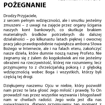
POŻEGNANIE
Drodzy Przyjaciele,
z sercem pełnym wdzięczności, ale i smutku jesteśmy
zmuszeni – z uwagi na zajęcie przez organy ścigania
naszych kont bankowych, co skutkuje brakiem
materialnych środków potrzebnych do dalszej
działalności – po kilkunastu latach pięknej i owocnej
pracy jako prawdopodobnie największa ambona Słowa
Bożego w Internecie, ale i na falach eteru, zakończyć
nasze dzieła, które dumnie noszą nazwę Profeto. Nie
żegnamy się z żalem do kogokolwiek ani nie jesteśmy
obrażeni na rzeczywistość, której nie rozumiemy, lecz
przyjmujemy to z chrześcijańską pokorą i z głęboką
wdzięcznością wobec Boga i wszystkich, którzy byli
częścią tej drogi.
Dziękujemy naszemu Ojcu w niebie, który pozwolił
nam przez te lata głosić Jego miłość i prawdę. To On
prowadził nas przez wszystkie wyzwania i błogosławił
nam w chwilach radości. Jego wola jest dla nas
najważniejsza, dlatego przyjmujemy ten moment z