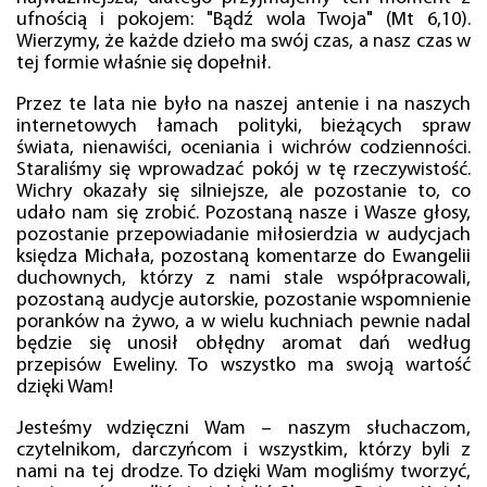
ufnością i pokojem: "Bądź wola Twoja" (Mt 6,10).
Wierzymy, że każde dzieło ma swój czas, a nasz czas w
tej formie właśnie się dopełnił.
Przez te lata nie było na naszej antenie i na naszych
internetowych łamach polityki, bieżących spraw
świata, nienawiści, oceniania i wichrów codzienności.
Staraliśmy się wprowadzać pokój w tę rzeczywistość.
Wichry okazały się silniejsze, ale pozostanie to, co
udało nam się zrobić. Pozostaną nasze i Wasze głosy,
pozostanie przepowiadanie miłosierdzia w audycjach
księdza Michała, pozostaną komentarze do Ewangelii
duchownych, którzy z nami stale współpracowali,
pozostaną audycje autorskie, pozostanie wspomnienie
poranków na żywo, a w wielu kuchniach pewnie nadal
będzie się unosił obłędny aromat dań według
przepisów Eweliny. To wszystko ma swoją wartość
dzięki Wam!
Jesteśmy wdzięczni Wam – naszym słuchaczom,
czytelnikom, darczyńcom i wszystkim, którzy byli z
nami na tej drodze. To dzięki Wam mogliśmy tworzyć,