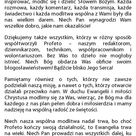
inspirować, modlić się i dzielić Słowem Bożym. Każda
rozmowa, każdy komentarz, każda transmisja, każde
świadectwo i każda modlitwa wspólna z Wami były dla
nas wielkim darem. Niech Pan wynagrodzi Wam
wszelkie dobro, jakie nam okazaliście!
Dziękujemy także wszystkim, którzy w różny sposób
współtworzyli Profeto – naszym redaktorom,
dziennikarzom, technikom, współpracownikom i
wolontariuszom. Bez Was to dzieło nie mogłoby
istnieć. Niech Bóg obdarza Was obficie swoim
błogosławieństwem! Bądźcie blisko Jego Serca!
Pamiętamy również o tych, którzy nie zawsze
podzielali naszą misję, a nawet o tych, którzy otwarcie
działali przeciwko nam. W duchu Ewangelii i miłości
Chrystusa modlimy się za Was, wierząc, że Bóg ma dla
każdego z nas plan pełen dobra i miłosierdzia i mamy
nadzieję na wspólną radość ze świętości.
Niech nasza wspólna modlitwa nadal trwa, bo choć
Profeto kończy swoją działalność, to Ewangelia trwa
na wieki. Niech Pan prowadzi nas wszystkich dalej, ku