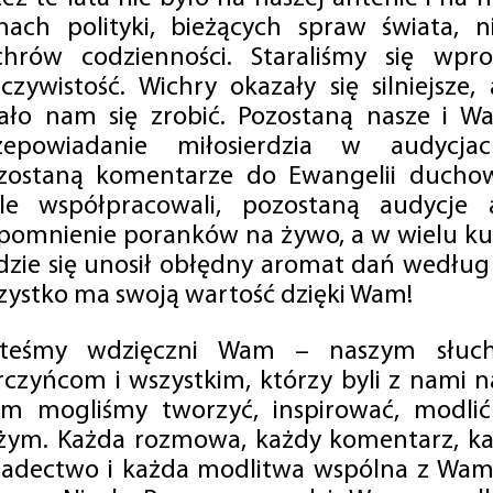
mach polityki, bieżących spraw świata, ni
chrów codzienności. Staraliśmy się wp
eczywistość. Wichry okazały się silniejsze,
ało nam się zrobić. Pozostaną nasze i Wa
zepowiadanie miłosierdzia w audycjac
zostaną komentarze do Ewangelii duchow
ale współpracowali, pozostaną audycje a
pomnienie poranków na żywo, a w wielu ku
dzie się unosił obłędny aromat dań według 
zystko ma swoją wartość dzięki Wam!
steśmy wdzięczni Wam – naszym słucha
rczyńcom i wszystkim, którzy byli z nami na
m mogliśmy tworzyć, inspirować, modlić 
żym. Każda rozmowa, każdy komentarz, każ
iadectwo i każda modlitwa wspólna z Wami