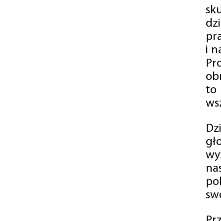
sk
dz
pr
i 
Pr
ob
to
wsz
Dz
gł
wy
na
po
swó
Pr