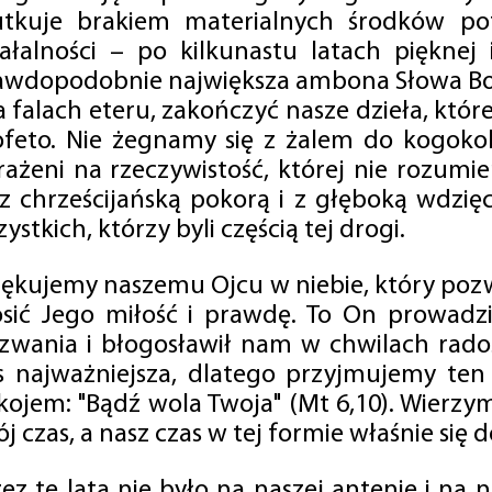
utkuje brakiem materialnych środków po
iałalności – po kilkunastu latach pięknej
awdopodobnie największa ambona Słowa Boż
na falach eteru, zakończyć nasze dzieła, kt
ofeto. Nie żegnamy się z żalem do kogokol
rażeni na rzeczywistość, której nie rozumi
 z chrześcijańską pokorą i z głęboką wdzię
ystkich, którzy byli częścią tej drogi.
iękujemy naszemu Ojcu w niebie, który pozw
osić Jego miłość i prawdę. To On prowadzi
zwania i błogosławił nam w chwilach radośc
s najważniejsza, dlatego przyjmujemy ten
kojem: "Bądź wola Twoja" (Mt 6,10). Wierzy
j czas, a nasz czas w tej formie właśnie się d
zez te lata nie było na naszej antenie i na