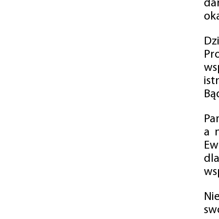
da
oka
Dz
Pr
ws
is
Bąd
Pa
a 
Ew
dl
wsp
Ni
sw