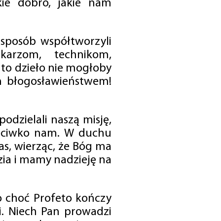
ie dobro, jakie nam
 sposób współtworzyli
karzom, technikom,
to dzieło nie mogłoby
im błogosławieństwem!
odzielali naszą misję,
rzeciwko nam. W duchu
as, wierząc, że Bóg ma
zia i mamy nadzieję na
o choć Profeto kończy
i. Niech Pan prowadzi