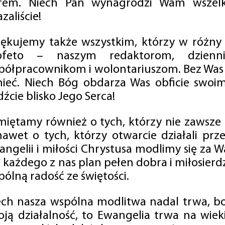
rem. Niech Pan wynagrodzi Wam wszelk
zaliście!
iękujemy także wszystkim, którzy w różny
ofeto – naszym redaktorom, dzienni
półpracownikom i wolontariuszom. Bez Was 
tnieć. Niech Bóg obdarza Was obficie swo
źcie blisko Jego Serca!
miętamy również o tych, którzy nie zawsze p
nawet o tych, którzy otwarcie działali p
angelii i miłości Chrystusa modlimy się za W
a każdego z nas plan pełen dobra i miłosierd
ólną radość ze świętości.
ech nasza wspólna modlitwa nadal trwa, b
oją działalność, to Ewangelia trwa na wiek