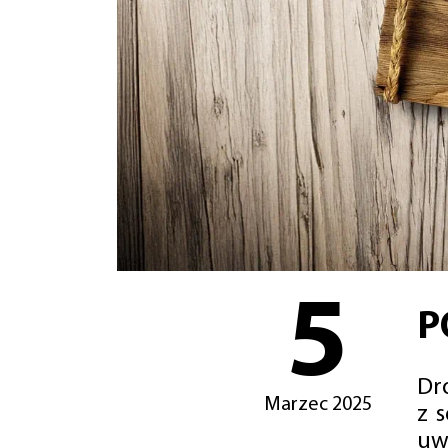
5
P
Dro
Marzec 2025
z 
uw