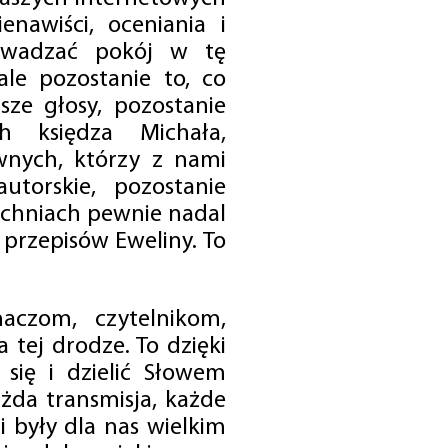
enawiści, oceniania i
rowadzać pokój w tę
 ale pozostanie to, co
sze głosy, pozostanie
h księdza Michała,
nych, którzy z nami
utorskie, pozostanie
chniach pewnie nadal
przepisów Eweliny. To
czom, czytelnikom,
 tej drodze. To dzięki
się i dzielić Słowem
da transmisja, każde
 były dla nas wielkim