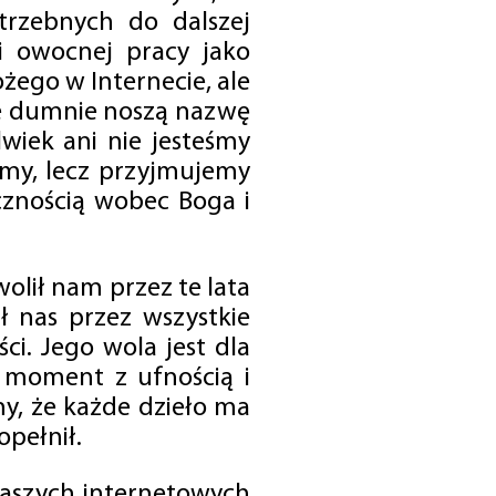
trzebnych do dalszej
 i owocnej pracy jako
ego w Internecie, ale
óre dumnie noszą nazwę
wiek ani nie jesteśmy
emy, lecz przyjmujemy
cznością wobec Boga i
olił nam przez te lata
ł nas przez wszystkie
i. Jego wola jest dla
 moment z ufnością i
my, że każde dzieło ma
opełnił.
 naszych internetowych