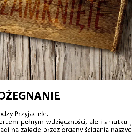
OŻEGNANIE
dzy Przyjaciele,
sercem pełnym wdzięczności, ale i smutku 
agi na zajęcie przez organy ścigania naszy