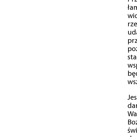
ła
wi
rz
ud
pr
po
st
ws
bę
ws
Je
da
Wa
Bo
św