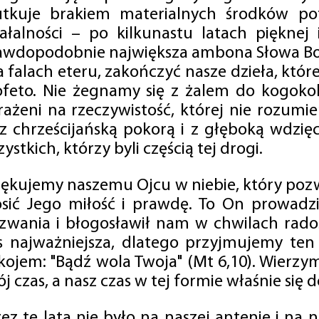
utkuje brakiem materialnych środków po
iałalności – po kilkunastu latach pięknej
awdopodobnie największa ambona Słowa Boż
na falach eteru, zakończyć nasze dzieła, kt
ofeto. Nie żegnamy się z żalem do kogokol
rażeni na rzeczywistość, której nie rozumi
 z chrześcijańską pokorą i z głęboką wdzię
ystkich, którzy byli częścią tej drogi.
iękujemy naszemu Ojcu w niebie, który pozw
osić Jego miłość i prawdę. To On prowadzi
zwania i błogosławił nam w chwilach radośc
s najważniejsza, dlatego przyjmujemy ten
kojem: "Bądź wola Twoja" (Mt 6,10). Wierzy
j czas, a nasz czas w tej formie właśnie się d
zez te lata nie było na naszej antenie i na