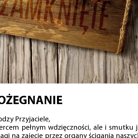
OŻEGNANIE
dzy Przyjaciele,
sercem pełnym wdzięczności, ale i smutku 
agi na zajęcie przez organy ścigania naszy