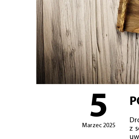
5
P
Dro
Marzec 2025
z 
uw