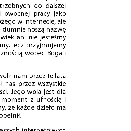
trzebnych do dalszej
 i owocnej pracy jako
ego w Internecie, ale
óre dumnie noszą nazwę
wiek ani nie jesteśmy
emy, lecz przyjmujemy
cznością wobec Boga i
olił nam przez te lata
ł nas przez wszystkie
i. Jego wola jest dla
 moment z ufnością i
my, że każde dzieło ma
opełnił.
 naszych internetowych