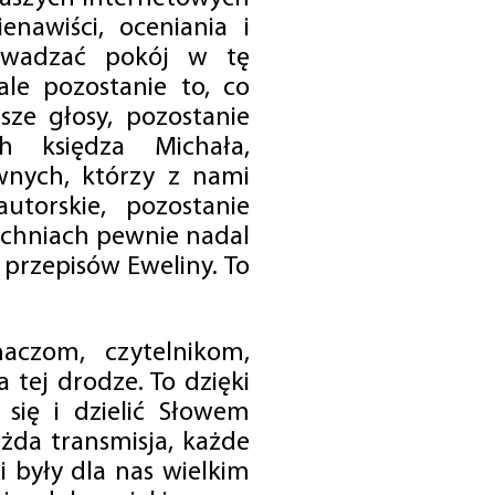
enawiści, oceniania i
rowadzać pokój w tę
 ale pozostanie to, co
sze głosy, pozostanie
h księdza Michała,
nych, którzy z nami
utorskie, pozostanie
chniach pewnie nadal
przepisów Eweliny. To
czom, czytelnikom,
 tej drodze. To dzięki
się i dzielić Słowem
da transmisja, każde
 były dla nas wielkim