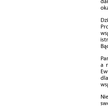
da
oka
Dz
Pr
ws
is
Bąd
Pa
a 
Ew
dl
wsp
Ni
sw