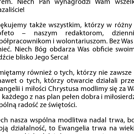
rem. Niech Pan wynagrodzi Wam wszelk
zaliście!
iękujemy także wszystkim, którzy w różny
ofeto – naszym redaktorom, dzienni
półpracownikom i wolontariuszom. Bez Was 
tnieć. Niech Bóg obdarza Was obficie swo
źcie blisko Jego Serca!
miętamy również o tych, którzy nie zawsze p
nawet o tych, którzy otwarcie działali p
angelii i miłości Chrystusa modlimy się za W
a każdego z nas plan pełen dobra i miłosierd
ólną radość ze świętości.
ech nasza wspólna modlitwa nadal trwa, b
oją działalność, to Ewangelia trwa na wiek