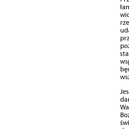
ła
wi
rz
ud
pr
po
st
ws
bę
ws
Je
da
Wa
Bo
św