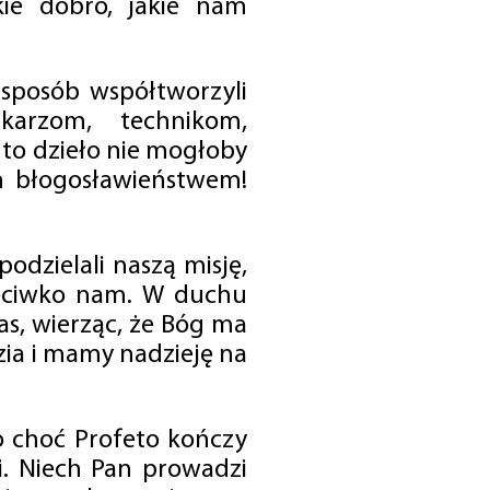
ie dobro, jakie nam
 sposób współtworzyli
karzom, technikom,
to dzieło nie mogłoby
im błogosławieństwem!
odzielali naszą misję,
rzeciwko nam. W duchu
as, wierząc, że Bóg ma
zia i mamy nadzieję na
o choć Profeto kończy
i. Niech Pan prowadzi