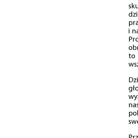
sk
dz
pr
i 
Pr
ob
to
wsz
Dz
gł
wy
na
po
swó
Pr