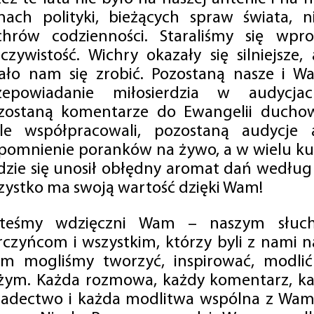
mach polityki, bieżących spraw świata, ni
chrów codzienności. Staraliśmy się wp
eczywistość. Wichry okazały się silniejsze,
ało nam się zrobić. Pozostaną nasze i Wa
zepowiadanie miłosierdzia w audycjac
zostaną komentarze do Ewangelii duchow
ale współpracowali, pozostaną audycje a
pomnienie poranków na żywo, a w wielu ku
dzie się unosił obłędny aromat dań według 
zystko ma swoją wartość dzięki Wam!
steśmy wdzięczni Wam – naszym słucha
rczyńcom i wszystkim, którzy byli z nami na
m mogliśmy tworzyć, inspirować, modlić 
żym. Każda rozmowa, każdy komentarz, każ
iadectwo i każda modlitwa wspólna z Wami