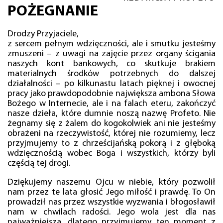
POŻEGNANIE
Drodzy Przyjaciele,
z sercem pełnym wdzięczności, ale i smutku jesteśmy
zmuszeni – z uwagi na zajęcie przez organy ścigania
naszych kont bankowych, co skutkuje brakiem
materialnych środków potrzebnych do dalszej
działalności – po kilkunastu latach pięknej i owocnej
pracy jako prawdopodobnie największa ambona Słowa
Bożego w Internecie, ale i na falach eteru, zakończyć
nasze dzieła, które dumnie noszą nazwę Profeto. Nie
żegnamy się z żalem do kogokolwiek ani nie jesteśmy
obrażeni na rzeczywistość, której nie rozumiemy, lecz
przyjmujemy to z chrześcijańską pokorą i z głęboką
wdzięcznością wobec Boga i wszystkich, którzy byli
częścią tej drogi.
Dziękujemy naszemu Ojcu w niebie, który pozwolił
nam przez te lata głosić Jego miłość i prawdę. To On
prowadził nas przez wszystkie wyzwania i błogosławił
nam w chwilach radości. Jego wola jest dla nas
najważniejsza, dlatego przyjmujemy ten moment z