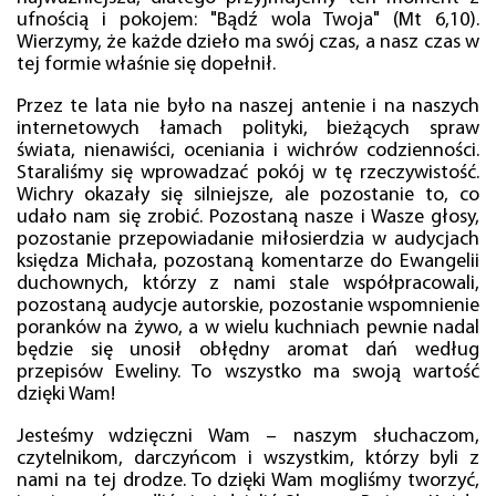
ufnością i pokojem: "Bądź wola Twoja" (Mt 6,10).
Wierzymy, że każde dzieło ma swój czas, a nasz czas w
tej formie właśnie się dopełnił.
Przez te lata nie było na naszej antenie i na naszych
internetowych łamach polityki, bieżących spraw
świata, nienawiści, oceniania i wichrów codzienności.
Staraliśmy się wprowadzać pokój w tę rzeczywistość.
Wichry okazały się silniejsze, ale pozostanie to, co
udało nam się zrobić. Pozostaną nasze i Wasze głosy,
pozostanie przepowiadanie miłosierdzia w audycjach
księdza Michała, pozostaną komentarze do Ewangelii
duchownych, którzy z nami stale współpracowali,
pozostaną audycje autorskie, pozostanie wspomnienie
poranków na żywo, a w wielu kuchniach pewnie nadal
będzie się unosił obłędny aromat dań według
przepisów Eweliny. To wszystko ma swoją wartość
dzięki Wam!
Jesteśmy wdzięczni Wam – naszym słuchaczom,
czytelnikom, darczyńcom i wszystkim, którzy byli z
nami na tej drodze. To dzięki Wam mogliśmy tworzyć,