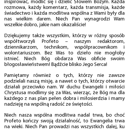
inspirować, modlić się i dzielić Słowem Bożym. Każda
rozmowa, każdy komentarz, każda transmisja, każde
świadectwo i każda modlitwa wspólna z Wami były dla
nas wielkim darem. Niech Pan wynagrodzi Wam
wszelkie dobro, jakie nam okazaliście!
Dziękujemy także wszystkim, którzy w różny sposób
współtworzyli Profeto – naszym redaktorom,
dziennikarzom, technikom, współpracownikom i
wolontariuszom. Bez Was to dzieło nie mogłoby
istnieć. Niech Bóg obdarza Was obficie swoim
błogosławieństwem! Bądźcie blisko Jego Serca!
Pamiętamy również o tych, którzy nie zawsze
podzielali naszą misję, a nawet o tych, którzy otwarcie
działali przeciwko nam. W duchu Ewangelii i miłości
Chrystusa modlimy się za Was, wierząc, że Bóg ma dla
każdego z nas plan pełen dobra i miłosierdzia i mamy
nadzieję na wspólną radość ze świętości.
Niech nasza wspólna modlitwa nadal trwa, bo choć
Profeto kończy swoją działalność, to Ewangelia trwa
na wieki. Niech Pan prowadzi nas wszystkich dalej, ku