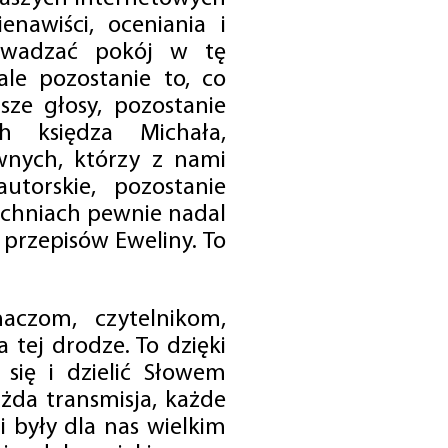
enawiści, oceniania i
rowadzać pokój w tę
 ale pozostanie to, co
sze głosy, pozostanie
h księdza Michała,
nych, którzy z nami
utorskie, pozostanie
chniach pewnie nadal
przepisów Eweliny. To
czom, czytelnikom,
 tej drodze. To dzięki
się i dzielić Słowem
da transmisja, każde
 były dla nas wielkim