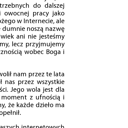
trzebnych do dalszej
 i owocnej pracy jako
ego w Internecie, ale
óre dumnie noszą nazwę
wiek ani nie jesteśmy
emy, lecz przyjmujemy
cznością wobec Boga i
olił nam przez te lata
ł nas przez wszystkie
i. Jego wola jest dla
 moment z ufnością i
my, że każde dzieło ma
opełnił.
 naszych internetowych