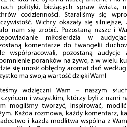
mach polityki, bieżących spraw świata, ni
chrów codzienności. Staraliśmy się wp
eczywistość. Wichry okazały się silniejsze,
ało nam się zrobić. Pozostaną nasze i Wa
zepowiadanie miłosierdzia w audycjac
zostaną komentarze do Ewangelii duchow
ale współpracowali, pozostaną audycje a
pomnienie poranków na żywo, a w wielu ku
dzie się unosił obłędny aromat dań według 
zystko ma swoją wartość dzięki Wam!
steśmy wdzięczni Wam – naszym słucha
rczyńcom i wszystkim, którzy byli z nami na
m mogliśmy tworzyć, inspirować, modlić 
żym. Każda rozmowa, każdy komentarz, każ
iadectwo i każda modlitwa wspólna z Wami