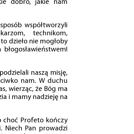
ie dobro, jakie nam
 sposób współtworzyli
karzom, technikom,
to dzieło nie mogłoby
im błogosławieństwem!
odzielali naszą misję,
rzeciwko nam. W duchu
as, wierząc, że Bóg ma
zia i mamy nadzieję na
o choć Profeto kończy
i. Niech Pan prowadzi