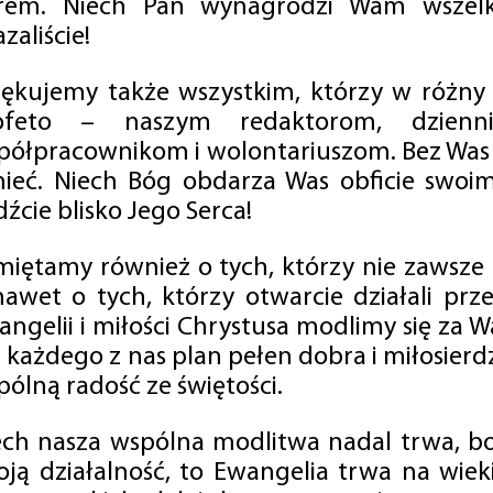
rem. Niech Pan wynagrodzi Wam wszelk
zaliście!
iękujemy także wszystkim, którzy w różny
ofeto – naszym redaktorom, dzienni
półpracownikom i wolontariuszom. Bez Was 
tnieć. Niech Bóg obdarza Was obficie swo
źcie blisko Jego Serca!
miętamy również o tych, którzy nie zawsze p
nawet o tych, którzy otwarcie działali p
angelii i miłości Chrystusa modlimy się za W
a każdego z nas plan pełen dobra i miłosierd
ólną radość ze świętości.
ech nasza wspólna modlitwa nadal trwa, b
oją działalność, to Ewangelia trwa na wiek