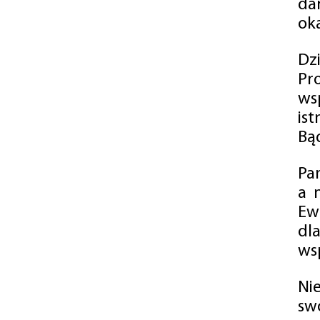
da
oka
Dz
Pr
ws
is
Bąd
Pa
a 
Ew
dl
wsp
Ni
sw