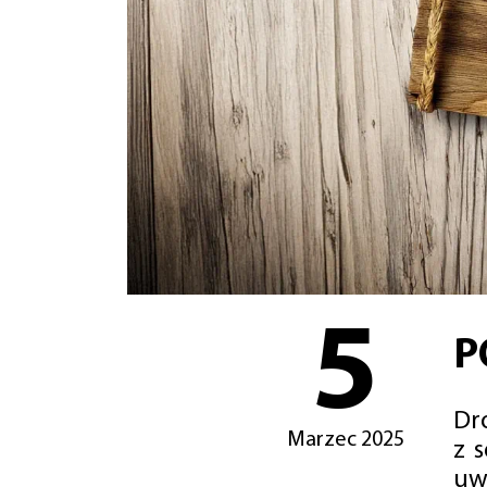
5
P
Dro
Marzec 2025
z 
uw