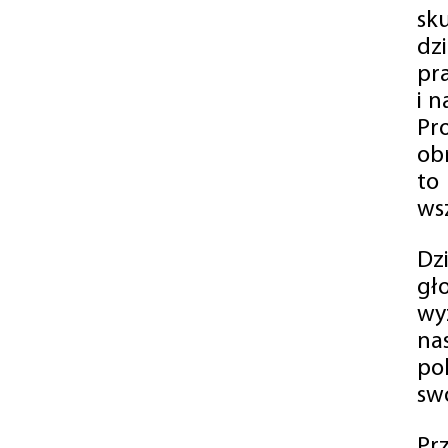
sk
dz
pr
i 
Pr
ob
to
wsz
Dz
gł
wy
na
po
swó
Pr