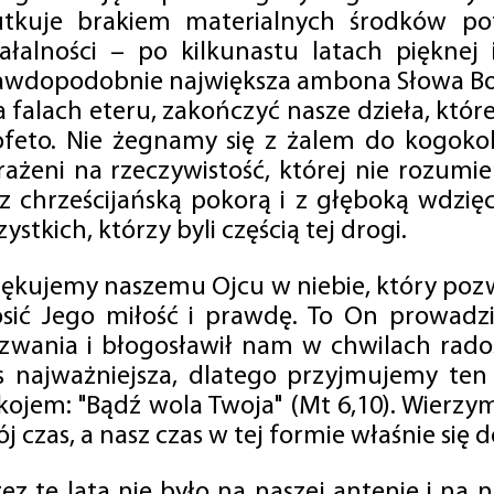
utkuje brakiem materialnych środków po
iałalności – po kilkunastu latach pięknej
awdopodobnie największa ambona Słowa Boż
na falach eteru, zakończyć nasze dzieła, kt
ofeto. Nie żegnamy się z żalem do kogokol
rażeni na rzeczywistość, której nie rozumi
 z chrześcijańską pokorą i z głęboką wdzię
ystkich, którzy byli częścią tej drogi.
iękujemy naszemu Ojcu w niebie, który pozw
osić Jego miłość i prawdę. To On prowadzi
zwania i błogosławił nam w chwilach radośc
s najważniejsza, dlatego przyjmujemy ten
kojem: "Bądź wola Twoja" (Mt 6,10). Wierzy
j czas, a nasz czas w tej formie właśnie się d
zez te lata nie było na naszej antenie i na