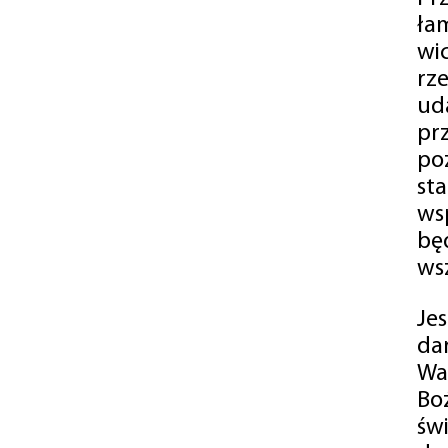
ła
wi
rz
ud
pr
po
st
ws
bę
ws
Je
da
Wa
Bo
św