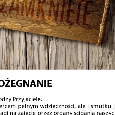
OŻEGNANIE
dzy Przyjaciele,
sercem pełnym wdzięczności, ale i smutku 
agi na zajęcie przez organy ścigania naszy