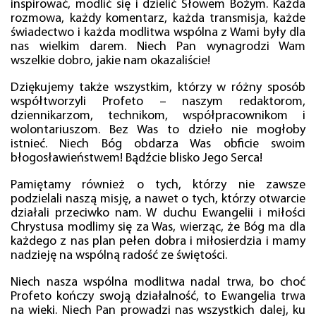
inspirować, modlić się i dzielić Słowem Bożym. Każda
rozmowa, każdy komentarz, każda transmisja, każde
świadectwo i każda modlitwa wspólna z Wami były dla
nas wielkim darem. Niech Pan wynagrodzi Wam
wszelkie dobro, jakie nam okazaliście!
Dziękujemy także wszystkim, którzy w różny sposób
współtworzyli Profeto – naszym redaktorom,
dziennikarzom, technikom, współpracownikom i
wolontariuszom. Bez Was to dzieło nie mogłoby
istnieć. Niech Bóg obdarza Was obficie swoim
błogosławieństwem! Bądźcie blisko Jego Serca!
Pamiętamy również o tych, którzy nie zawsze
podzielali naszą misję, a nawet o tych, którzy otwarcie
działali przeciwko nam. W duchu Ewangelii i miłości
Chrystusa modlimy się za Was, wierząc, że Bóg ma dla
każdego z nas plan pełen dobra i miłosierdzia i mamy
nadzieję na wspólną radość ze świętości.
Niech nasza wspólna modlitwa nadal trwa, bo choć
Profeto kończy swoją działalność, to Ewangelia trwa
na wieki. Niech Pan prowadzi nas wszystkich dalej, ku