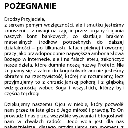
POŻEGNANIE
Drodzy Przyjaciele,
z sercem pełnym wdzięczności, ale i smutku jesteśmy
zmuszeni – z uwagi na zajęcie przez organy ścigania
naszych kont bankowych, co skutkuje brakiem
materialnych środków potrzebnych do dalszej
działalności – po kilkunastu latach pięknej i owocnej
pracy jako prawdopodobnie największa ambona Słowa
Bożego w Internecie, ale i na falach eteru, zakończyć
nasze dzieła, które dumnie noszą nazwę Profeto. Nie
żegnamy się z żalem do kogokolwiek ani nie jesteśmy
obrażeni na rzeczywistość, której nie rozumiemy, lecz
przyjmujemy to z chrześcijańską pokorą i z głęboką
wdzięcznością wobec Boga i wszystkich, którzy byli
częścią tej drogi.
Dziękujemy naszemu Ojcu w niebie, który pozwolił
nam przez te lata głosić Jego miłość i prawdę. To On
prowadził nas przez wszystkie wyzwania i błogosławił
nam w chwilach radości. Jego wola jest dla nas
najważniejsza, dlatego przyjmujemy ten moment z