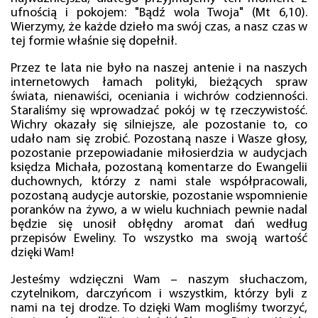
ufnością i pokojem: "Bądź wola Twoja" (Mt 6,10).
Wierzymy, że każde dzieło ma swój czas, a nasz czas w
tej formie właśnie się dopełnił.
Przez te lata nie było na naszej antenie i na naszych
internetowych łamach polityki, bieżących spraw
świata, nienawiści, oceniania i wichrów codzienności.
Staraliśmy się wprowadzać pokój w tę rzeczywistość.
Wichry okazały się silniejsze, ale pozostanie to, co
udało nam się zrobić. Pozostaną nasze i Wasze głosy,
pozostanie przepowiadanie miłosierdzia w audycjach
księdza Michała, pozostaną komentarze do Ewangelii
duchownych, którzy z nami stale współpracowali,
pozostaną audycje autorskie, pozostanie wspomnienie
poranków na żywo, a w wielu kuchniach pewnie nadal
będzie się unosił obłędny aromat dań według
przepisów Eweliny. To wszystko ma swoją wartość
dzięki Wam!
Jesteśmy wdzięczni Wam – naszym słuchaczom,
czytelnikom, darczyńcom i wszystkim, którzy byli z
nami na tej drodze. To dzięki Wam mogliśmy tworzyć,