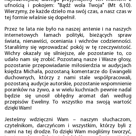
ufnością i pokojem: "Bądź wola Twoja" (Mt 6,10).
Wierzymy, że każde dzieło ma swój czas, a nasz czas w
tej formie właśnie się dopełnił.
Przez te lata nie było na naszej antenie i na naszych
internetowych łamach polityki, bieżących spraw
świata, nienawiści, oceniania i wichrów codzienności.
Staraliśmy się wprowadzać pokój w tę rzeczywistość.
Wichry okazały się silniejsze, ale pozostanie to, co
udało nam się zrobić. Pozostaną nasze i Wasze głosy,
pozostanie przepowiadanie miłosierdzia w audycjach
księdza Michała, pozostaną komentarze do Ewangelii
duchownych, którzy z nami stale współpracowali,
pozostaną audycje autorskie, pozostanie wspomnienie
poranków na żywo, a w wielu kuchniach pewnie nadal
będzie się unosił obłędny aromat dań według
przepisów Eweliny. To wszystko ma swoją wartość
dzięki Wam!
Jesteśmy wdzięczni Wam – naszym słuchaczom,
czytelnikom, darczyńcom i wszystkim, którzy byli z
nami na tej drodze. To dzięki Wam mogliśmy tworzyć,