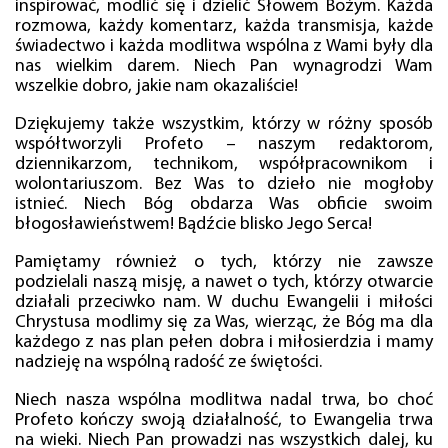
inspirować, modlić się i dzielić Słowem Bożym. Każda
rozmowa, każdy komentarz, każda transmisja, każde
świadectwo i każda modlitwa wspólna z Wami były dla
nas wielkim darem. Niech Pan wynagrodzi Wam
wszelkie dobro, jakie nam okazaliście!
Dziękujemy także wszystkim, którzy w różny sposób
współtworzyli Profeto – naszym redaktorom,
dziennikarzom, technikom, współpracownikom i
wolontariuszom. Bez Was to dzieło nie mogłoby
istnieć. Niech Bóg obdarza Was obficie swoim
błogosławieństwem! Bądźcie blisko Jego Serca!
Pamiętamy również o tych, którzy nie zawsze
podzielali naszą misję, a nawet o tych, którzy otwarcie
działali przeciwko nam. W duchu Ewangelii i miłości
Chrystusa modlimy się za Was, wierząc, że Bóg ma dla
każdego z nas plan pełen dobra i miłosierdzia i mamy
nadzieję na wspólną radość ze świętości.
Niech nasza wspólna modlitwa nadal trwa, bo choć
Profeto kończy swoją działalność, to Ewangelia trwa
na wieki. Niech Pan prowadzi nas wszystkich dalej, ku