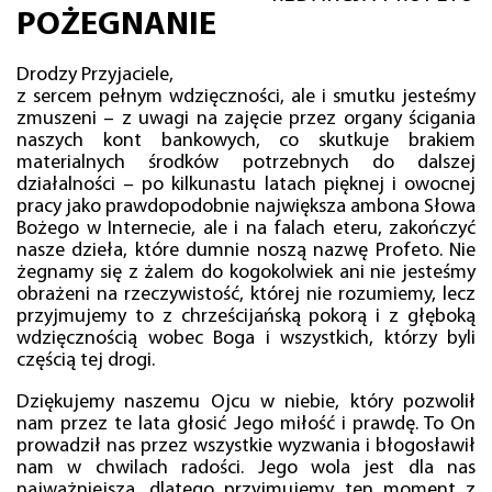
POŻEGNANIE
Drodzy Przyjaciele,
z sercem pełnym wdzięczności, ale i smutku jesteśmy
zmuszeni – z uwagi na zajęcie przez organy ścigania
naszych kont bankowych, co skutkuje brakiem
materialnych środków potrzebnych do dalszej
działalności – po kilkunastu latach pięknej i owocnej
pracy jako prawdopodobnie największa ambona Słowa
Bożego w Internecie, ale i na falach eteru, zakończyć
nasze dzieła, które dumnie noszą nazwę Profeto. Nie
żegnamy się z żalem do kogokolwiek ani nie jesteśmy
obrażeni na rzeczywistość, której nie rozumiemy, lecz
przyjmujemy to z chrześcijańską pokorą i z głęboką
wdzięcznością wobec Boga i wszystkich, którzy byli
częścią tej drogi.
Dziękujemy naszemu Ojcu w niebie, który pozwolił
nam przez te lata głosić Jego miłość i prawdę. To On
prowadził nas przez wszystkie wyzwania i błogosławił
nam w chwilach radości. Jego wola jest dla nas
najważniejsza, dlatego przyjmujemy ten moment z