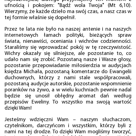
ufnością i pokojem: "Bądź wola Twoja" (Mt 6,10).
Wierzymy, że każde dzieło ma swój czas, a nasz czas w
tej formie właśnie się dopełnił.
Przez te lata nie było na naszej antenie i na naszych
internetowych łamach polityki, bieżących spraw
świata, nienawiści, oceniania i wichrów codzienności.
Staraliśmy się wprowadzać pokój w tę rzeczywistość.
Wichry okazały się silniejsze, ale pozostanie to, co
udało nam się zrobić. Pozostaną nasze i Wasze głosy,
pozostanie przepowiadanie miłosierdzia w audycjach
księdza Michała, pozostaną komentarze do Ewangelii
duchownych, którzy z nami stale współpracowali,
pozostaną audycje autorskie, pozostanie wspomnienie
poranków na żywo, a w wielu kuchniach pewnie nadal
będzie się unosił obłędny aromat dań według
przepisów Eweliny. To wszystko ma swoją wartość
dzięki Wam!
Jesteśmy wdzięczni Wam – naszym słuchaczom,
czytelnikom, darczyńcom i wszystkim, którzy byli z
nami na tej drodze. To dzięki Wam mogliśmy tworzyć,