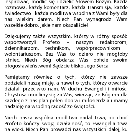
inspirować, modlić się i dzielić Słowem Bożym. Każda
rozmowa, każdy komentarz, każda transmisja, każde
świadectwo i każda modlitwa wspólna z Wami były dla
nas wielkim darem. Niech Pan wynagrodzi Wam
wszelkie dobro, jakie nam okazaliście!
Dziękujemy także wszystkim, którzy w różny sposób
współtworzyli Profeto – naszym redaktorom,
dziennikarzom, technikom, współpracownikom i
wolontariuszom. Bez Was to dzieło nie mogłoby
istnieć. Niech Bóg obdarza Was obficie swoim
błogosławieństwem! Bądźcie blisko Jego Serca!
Pamiętamy również o tych, którzy nie zawsze
podzielali naszą misję, a nawet o tych, którzy otwarcie
działali przeciwko nam. W duchu Ewangelii i miłości
Chrystusa modlimy się za Was, wierząc, że Bóg ma dla
każdego z nas plan pełen dobra i miłosierdzia i mamy
nadzieję na wspólną radość ze świętości.
Niech nasza wspólna modlitwa nadal trwa, bo choć
Profeto kończy swoją działalność, to Ewangelia trwa
na wieki. Niech Pan prowadzi nas wszystkich dalej, ku