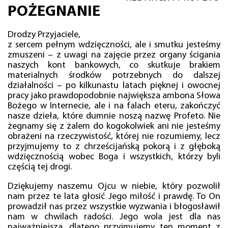
POŻEGNANIE
Drodzy Przyjaciele,
z sercem pełnym wdzięczności, ale i smutku jesteśmy
zmuszeni – z uwagi na zajęcie przez organy ścigania
naszych kont bankowych, co skutkuje brakiem
materialnych środków potrzebnych do dalszej
działalności – po kilkunastu latach pięknej i owocnej
pracy jako prawdopodobnie największa ambona Słowa
Bożego w Internecie, ale i na falach eteru, zakończyć
nasze dzieła, które dumnie noszą nazwę Profeto. Nie
żegnamy się z żalem do kogokolwiek ani nie jesteśmy
obrażeni na rzeczywistość, której nie rozumiemy, lecz
przyjmujemy to z chrześcijańską pokorą i z głęboką
wdzięcznością wobec Boga i wszystkich, którzy byli
częścią tej drogi.
Dziękujemy naszemu Ojcu w niebie, który pozwolił
nam przez te lata głosić Jego miłość i prawdę. To On
prowadził nas przez wszystkie wyzwania i błogosławił
nam w chwilach radości. Jego wola jest dla nas
najważniejsza, dlatego przyjmujemy ten moment z