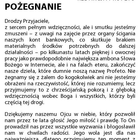
POŻEGNANIE
Drodzy Przyjaciele,
z sercem pełnym wdzięczności, ale i smutku jesteśmy
zmuszeni – z uwagi na zajęcie przez organy ścigania
naszych kont bankowych, co skutkuje brakiem
materialnych środków potrzebnych do dalszej
działalności – po kilkunastu latach pięknej i owocnej
pracy jako prawdopodobnie największa ambona Słowa
Bożego w Internecie, ale i na falach eteru, zakończyć
nasze dzieła, które dumnie noszą nazwę Profeto. Nie
żegnamy się z żalem do kogokolwiek ani nie jesteśmy
obrażeni na rzeczywistość, której nie rozumiemy, lecz
przyjmujemy to z chrześcijańską pokorą i z głęboką
wdzięcznością wobec Boga i wszystkich, którzy byli
częścią tej drogi.
Dziękujemy naszemu Ojcu w niebie, który pozwolił
nam przez te lata głosić Jego miłość i prawdę. To On
prowadził nas przez wszystkie wyzwania i błogosławił
nam w chwilach radości. Jego wola jest dla nas
najważniejsza, dlatego przyjmujemy ten moment z