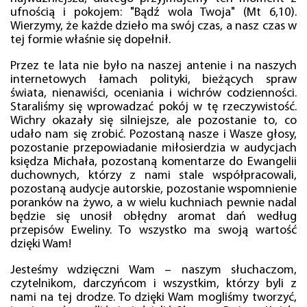
ufnością i pokojem: "Bądź wola Twoja" (Mt 6,10).
Wierzymy, że każde dzieło ma swój czas, a nasz czas w
tej formie właśnie się dopełnił.
Przez te lata nie było na naszej antenie i na naszych
internetowych łamach polityki, bieżących spraw
świata, nienawiści, oceniania i wichrów codzienności.
Staraliśmy się wprowadzać pokój w tę rzeczywistość.
Wichry okazały się silniejsze, ale pozostanie to, co
udało nam się zrobić. Pozostaną nasze i Wasze głosy,
pozostanie przepowiadanie miłosierdzia w audycjach
księdza Michała, pozostaną komentarze do Ewangelii
duchownych, którzy z nami stale współpracowali,
pozostaną audycje autorskie, pozostanie wspomnienie
poranków na żywo, a w wielu kuchniach pewnie nadal
będzie się unosił obłędny aromat dań według
przepisów Eweliny. To wszystko ma swoją wartość
dzięki Wam!
Jesteśmy wdzięczni Wam – naszym słuchaczom,
czytelnikom, darczyńcom i wszystkim, którzy byli z
nami na tej drodze. To dzięki Wam mogliśmy tworzyć,