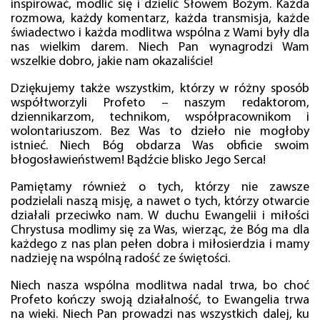
inspirować, modlić się i dzielić Słowem Bożym. Każda
rozmowa, każdy komentarz, każda transmisja, każde
świadectwo i każda modlitwa wspólna z Wami były dla
nas wielkim darem. Niech Pan wynagrodzi Wam
wszelkie dobro, jakie nam okazaliście!
Dziękujemy także wszystkim, którzy w różny sposób
współtworzyli Profeto – naszym redaktorom,
dziennikarzom, technikom, współpracownikom i
wolontariuszom. Bez Was to dzieło nie mogłoby
istnieć. Niech Bóg obdarza Was obficie swoim
błogosławieństwem! Bądźcie blisko Jego Serca!
Pamiętamy również o tych, którzy nie zawsze
podzielali naszą misję, a nawet o tych, którzy otwarcie
działali przeciwko nam. W duchu Ewangelii i miłości
Chrystusa modlimy się za Was, wierząc, że Bóg ma dla
każdego z nas plan pełen dobra i miłosierdzia i mamy
nadzieję na wspólną radość ze świętości.
Niech nasza wspólna modlitwa nadal trwa, bo choć
Profeto kończy swoją działalność, to Ewangelia trwa
na wieki. Niech Pan prowadzi nas wszystkich dalej, ku