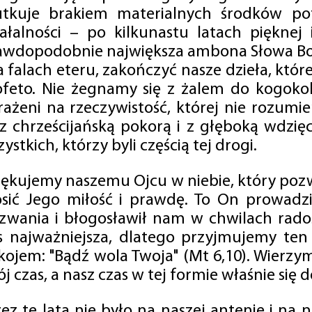
utkuje brakiem materialnych środków po
iałalności – po kilkunastu latach pięknej
awdopodobnie największa ambona Słowa Boż
na falach eteru, zakończyć nasze dzieła, kt
ofeto. Nie żegnamy się z żalem do kogokol
rażeni na rzeczywistość, której nie rozumi
 z chrześcijańską pokorą i z głęboką wdzię
ystkich, którzy byli częścią tej drogi.
iękujemy naszemu Ojcu w niebie, który pozw
osić Jego miłość i prawdę. To On prowadzi
zwania i błogosławił nam w chwilach radośc
s najważniejsza, dlatego przyjmujemy ten
kojem: "Bądź wola Twoja" (Mt 6,10). Wierzy
j czas, a nasz czas w tej formie właśnie się d
zez te lata nie było na naszej antenie i na