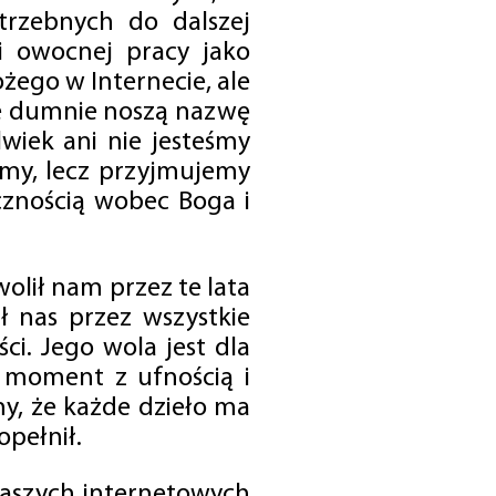
trzebnych do dalszej
 i owocnej pracy jako
ego w Internecie, ale
óre dumnie noszą nazwę
wiek ani nie jesteśmy
emy, lecz przyjmujemy
cznością wobec Boga i
olił nam przez te lata
ł nas przez wszystkie
i. Jego wola jest dla
 moment z ufnością i
my, że każde dzieło ma
opełnił.
 naszych internetowych