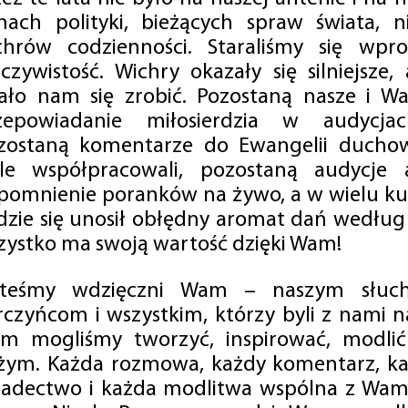
mach polityki, bieżących spraw świata, ni
chrów codzienności. Staraliśmy się wp
eczywistość. Wichry okazały się silniejsze,
ało nam się zrobić. Pozostaną nasze i Wa
zepowiadanie miłosierdzia w audycjac
zostaną komentarze do Ewangelii duchow
ale współpracowali, pozostaną audycje a
pomnienie poranków na żywo, a w wielu ku
dzie się unosił obłędny aromat dań według 
zystko ma swoją wartość dzięki Wam!
steśmy wdzięczni Wam – naszym słucha
rczyńcom i wszystkim, którzy byli z nami na
m mogliśmy tworzyć, inspirować, modlić 
żym. Każda rozmowa, każdy komentarz, każ
iadectwo i każda modlitwa wspólna z Wami