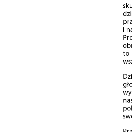
sk
dz
pr
i 
Pr
ob
to
wsz
Dz
gł
wy
na
po
swó
Pr