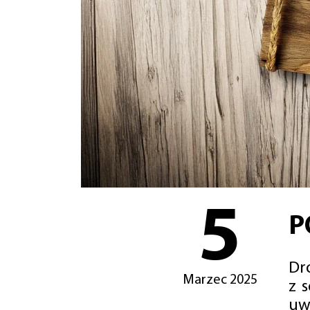
5
P
Dro
Marzec 2025
z 
uw