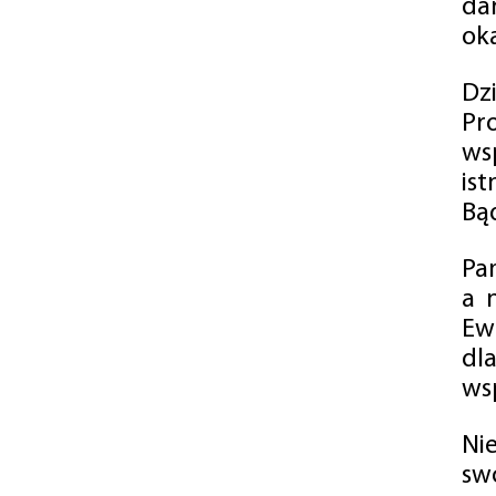
da
oka
Dz
Pr
ws
is
Bąd
Pa
a 
Ew
dl
wsp
Ni
sw