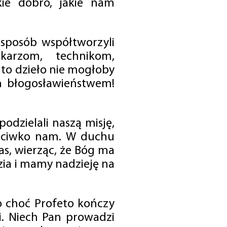
ie dobro, jakie nam
 sposób współtworzyli
karzom, technikom,
to dzieło nie mogłoby
im błogosławieństwem!
odzielali naszą misję,
rzeciwko nam. W duchu
as, wierząc, że Bóg ma
zia i mamy nadzieję na
o choć Profeto kończy
i. Niech Pan prowadzi