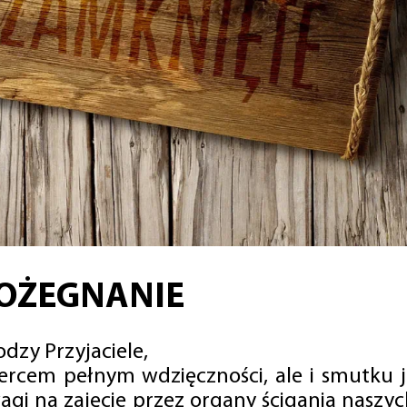
OŻEGNANIE
dzy Przyjaciele,
sercem pełnym wdzięczności, ale i smutku 
agi na zajęcie przez organy ścigania naszy