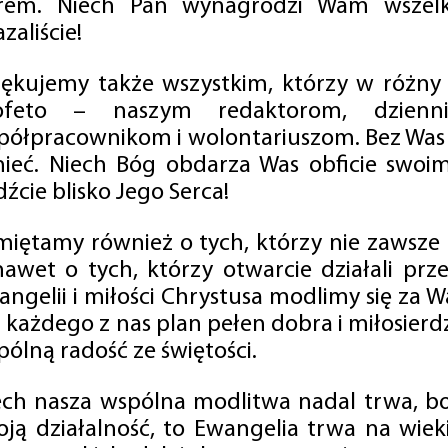
rem. Niech Pan wynagrodzi Wam wszelk
zaliście!
iękujemy także wszystkim, którzy w różny
ofeto – naszym redaktorom, dzienni
półpracownikom i wolontariuszom. Bez Was 
tnieć. Niech Bóg obdarza Was obficie swo
źcie blisko Jego Serca!
miętamy również o tych, którzy nie zawsze p
nawet o tych, którzy otwarcie działali p
angelii i miłości Chrystusa modlimy się za W
a każdego z nas plan pełen dobra i miłosierd
ólną radość ze świętości.
ech nasza wspólna modlitwa nadal trwa, b
oją działalność, to Ewangelia trwa na wiek