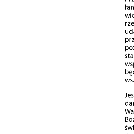
ła
wi
rz
ud
pr
po
st
ws
bę
ws
Je
da
Wa
Bo
św