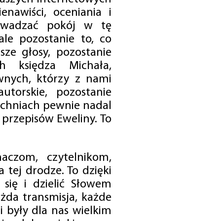
enawiści, oceniania i
rowadzać pokój w tę
 ale pozostanie to, co
sze głosy, pozostanie
h księdza Michała,
nych, którzy z nami
utorskie, pozostanie
chniach pewnie nadal
przepisów Eweliny. To
czom, czytelnikom,
 tej drodze. To dzięki
się i dzielić Słowem
da transmisja, każde
 były dla nas wielkim