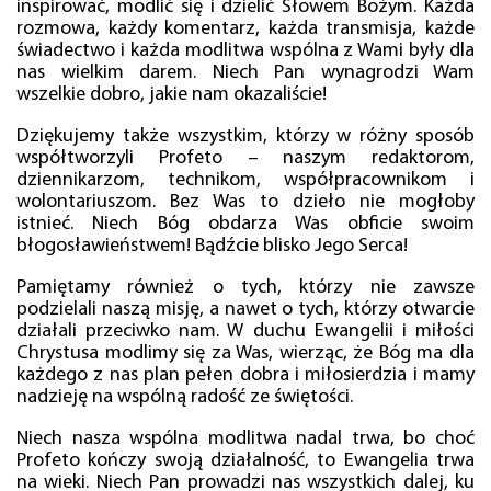
inspirować, modlić się i dzielić Słowem Bożym. Każda
rozmowa, każdy komentarz, każda transmisja, każde
świadectwo i każda modlitwa wspólna z Wami były dla
nas wielkim darem. Niech Pan wynagrodzi Wam
wszelkie dobro, jakie nam okazaliście!
Dziękujemy także wszystkim, którzy w różny sposób
współtworzyli Profeto – naszym redaktorom,
dziennikarzom, technikom, współpracownikom i
wolontariuszom. Bez Was to dzieło nie mogłoby
istnieć. Niech Bóg obdarza Was obficie swoim
błogosławieństwem! Bądźcie blisko Jego Serca!
Pamiętamy również o tych, którzy nie zawsze
podzielali naszą misję, a nawet o tych, którzy otwarcie
działali przeciwko nam. W duchu Ewangelii i miłości
Chrystusa modlimy się za Was, wierząc, że Bóg ma dla
każdego z nas plan pełen dobra i miłosierdzia i mamy
nadzieję na wspólną radość ze świętości.
Niech nasza wspólna modlitwa nadal trwa, bo choć
Profeto kończy swoją działalność, to Ewangelia trwa
na wieki. Niech Pan prowadzi nas wszystkich dalej, ku