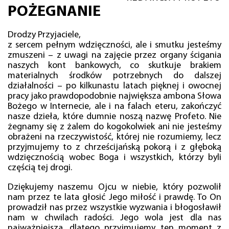
POŻEGNANIE
Drodzy Przyjaciele,
z sercem pełnym wdzięczności, ale i smutku jesteśmy
zmuszeni – z uwagi na zajęcie przez organy ścigania
naszych kont bankowych, co skutkuje brakiem
materialnych środków potrzebnych do dalszej
działalności – po kilkunastu latach pięknej i owocnej
pracy jako prawdopodobnie największa ambona Słowa
Bożego w Internecie, ale i na falach eteru, zakończyć
nasze dzieła, które dumnie noszą nazwę Profeto. Nie
żegnamy się z żalem do kogokolwiek ani nie jesteśmy
obrażeni na rzeczywistość, której nie rozumiemy, lecz
przyjmujemy to z chrześcijańską pokorą i z głęboką
wdzięcznością wobec Boga i wszystkich, którzy byli
częścią tej drogi.
Dziękujemy naszemu Ojcu w niebie, który pozwolił
nam przez te lata głosić Jego miłość i prawdę. To On
prowadził nas przez wszystkie wyzwania i błogosławił
nam w chwilach radości. Jego wola jest dla nas
najważniejsza, dlatego przyjmujemy ten moment z