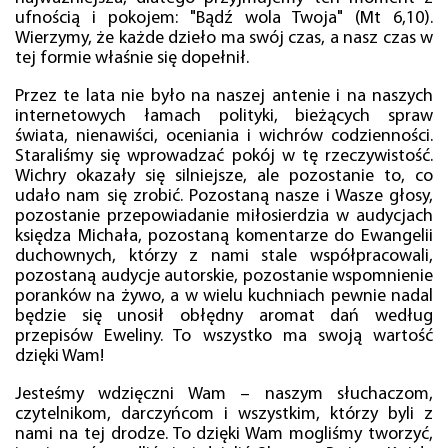
ufnością i pokojem: "Bądź wola Twoja" (Mt 6,10).
Wierzymy, że każde dzieło ma swój czas, a nasz czas w
tej formie właśnie się dopełnił.
Przez te lata nie było na naszej antenie i na naszych
internetowych łamach polityki, bieżących spraw
świata, nienawiści, oceniania i wichrów codzienności.
Staraliśmy się wprowadzać pokój w tę rzeczywistość.
Wichry okazały się silniejsze, ale pozostanie to, co
udało nam się zrobić. Pozostaną nasze i Wasze głosy,
pozostanie przepowiadanie miłosierdzia w audycjach
księdza Michała, pozostaną komentarze do Ewangelii
duchownych, którzy z nami stale współpracowali,
pozostaną audycje autorskie, pozostanie wspomnienie
poranków na żywo, a w wielu kuchniach pewnie nadal
będzie się unosił obłędny aromat dań według
przepisów Eweliny. To wszystko ma swoją wartość
dzięki Wam!
Jesteśmy wdzięczni Wam – naszym słuchaczom,
czytelnikom, darczyńcom i wszystkim, którzy byli z
nami na tej drodze. To dzięki Wam mogliśmy tworzyć,