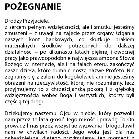
POŻEGNANIE
Drodzy Przyjaciele,
z sercem pełnym wdzięczności, ale i smutku jesteśmy
zmuszeni – z uwagi na zajęcie przez organy ścigania
naszych kont bankowych, co skutkuje brakiem
materialnych środków potrzebnych do dalszej
działalności – po kilkunastu latach pięknej i owocnej
pracy jako prawdopodobnie największa ambona Słowa
Bożego w Internecie, ale i na falach eteru, zakończyć
nasze dzieła, które dumnie noszą nazwę Profeto. Nie
żegnamy się z żalem do kogokolwiek ani nie jesteśmy
obrażeni na rzeczywistość, której nie rozumiemy, lecz
przyjmujemy to z chrześcijańską pokorą i z głęboką
wdzięcznością wobec Boga i wszystkich, którzy byli
częścią tej drogi.
Dziękujemy naszemu Ojcu w niebie, który pozwolił
nam przez te lata głosić Jego miłość i prawdę. To On
prowadził nas przez wszystkie wyzwania i błogosławił
nam w chwilach radości. Jego wola jest dla nas
najważniejsza, dlatego przyjmujemy ten moment z