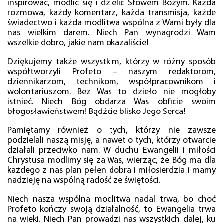
inspirować, modlić się i dzielić Słowem Bożym. Każda
rozmowa, każdy komentarz, każda transmisja, każde
świadectwo i każda modlitwa wspólna z Wami były dla
nas wielkim darem. Niech Pan wynagrodzi Wam
wszelkie dobro, jakie nam okazaliście!
Dziękujemy także wszystkim, którzy w różny sposób
współtworzyli Profeto – naszym redaktorom,
dziennikarzom, technikom, współpracownikom i
wolontariuszom. Bez Was to dzieło nie mogłoby
istnieć. Niech Bóg obdarza Was obficie swoim
błogosławieństwem! Bądźcie blisko Jego Serca!
Pamiętamy również o tych, którzy nie zawsze
podzielali naszą misję, a nawet o tych, którzy otwarcie
działali przeciwko nam. W duchu Ewangelii i miłości
Chrystusa modlimy się za Was, wierząc, że Bóg ma dla
każdego z nas plan pełen dobra i miłosierdzia i mamy
nadzieję na wspólną radość ze świętości.
Niech nasza wspólna modlitwa nadal trwa, bo choć
Profeto kończy swoją działalność, to Ewangelia trwa
na wieki. Niech Pan prowadzi nas wszystkich dalej, ku