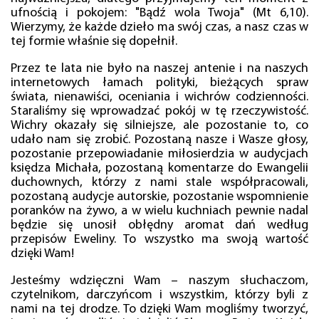
ufnością i pokojem: "Bądź wola Twoja" (Mt 6,10).
Wierzymy, że każde dzieło ma swój czas, a nasz czas w
tej formie właśnie się dopełnił.
Przez te lata nie było na naszej antenie i na naszych
internetowych łamach polityki, bieżących spraw
świata, nienawiści, oceniania i wichrów codzienności.
Staraliśmy się wprowadzać pokój w tę rzeczywistość.
Wichry okazały się silniejsze, ale pozostanie to, co
udało nam się zrobić. Pozostaną nasze i Wasze głosy,
pozostanie przepowiadanie miłosierdzia w audycjach
księdza Michała, pozostaną komentarze do Ewangelii
duchownych, którzy z nami stale współpracowali,
pozostaną audycje autorskie, pozostanie wspomnienie
poranków na żywo, a w wielu kuchniach pewnie nadal
będzie się unosił obłędny aromat dań według
przepisów Eweliny. To wszystko ma swoją wartość
dzięki Wam!
Jesteśmy wdzięczni Wam – naszym słuchaczom,
czytelnikom, darczyńcom i wszystkim, którzy byli z
nami na tej drodze. To dzięki Wam mogliśmy tworzyć,