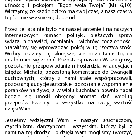
ufnością i pokojem: "Bądź wola Twoja" (Mt 6,10).
Wierzymy, że każde dzieło ma swój czas, a nasz czas w
tej formie właśnie się dopełnił.
Przez te lata nie było na naszej antenie i na naszych
internetowych łamach polityki, bieżących spraw
świata, nienawiści, oceniania i wichrów codzienności.
Staraliśmy się wprowadzać pokój w tę rzeczywistość.
Wichry okazały się silniejsze, ale pozostanie to, co
udało nam się zrobić. Pozostaną nasze i Wasze głosy,
pozostanie przepowiadanie miłosierdzia w audycjach
księdza Michała, pozostaną komentarze do Ewangelii
duchownych, którzy z nami stale współpracowali,
pozostaną audycje autorskie, pozostanie wspomnienie
poranków na żywo, a w wielu kuchniach pewnie nadal
będzie się unosił obłędny aromat dań według
przepisów Eweliny. To wszystko ma swoją wartość
dzięki Wam!
Jesteśmy wdzięczni Wam – naszym słuchaczom,
czytelnikom, darczyńcom i wszystkim, którzy byli z
nami na tej drodze. To dzięki Wam mogliśmy tworzyć,