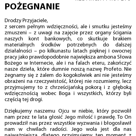
POŻEGNANIE
Drodzy Przyjaciele,
z sercem pełnym wdzięczności, ale i smutku jesteśmy
zmuszeni – z uwagi na zajęcie przez organy ścigania
naszych kont bankowych, co skutkuje brakiem
materialnych środków potrzebnych do dalszej
działalności – po kilkunastu latach pięknej i owocnej
pracy jako prawdopodobnie największa ambona Słowa
Bożego w Internecie, ale i na falach eteru, zakończyć
nasze dzieła, które dumnie noszą nazwę Profeto. Nie
żegnamy się z żalem do kogokolwiek ani nie jesteśmy
obrażeni na rzeczywistość, której nie rozumiemy, lecz
przyjmujemy to z chrześcijańską pokorą i z głęboką
wdzięcznością wobec Boga i wszystkich, którzy byli
częścią tej drogi.
Dziękujemy naszemu Ojcu w niebie, który pozwolił
nam przez te lata głosić Jego miłość i prawdę. To On
prowadził nas przez wszystkie wyzwania i błogosławił
nam w chwilach radości. Jego wola jest dla nas
najważniejsza, dlatego przyjmujemy ten moment z