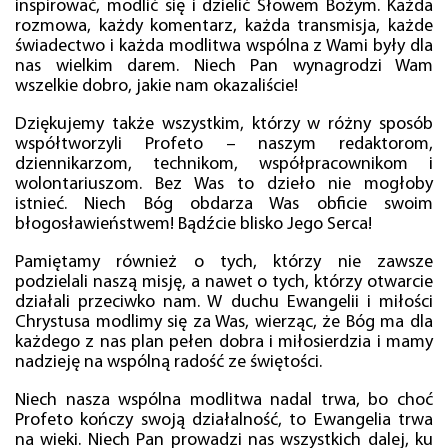
inspirować, modlić się i dzielić Słowem Bożym. Każda
rozmowa, każdy komentarz, każda transmisja, każde
świadectwo i każda modlitwa wspólna z Wami były dla
nas wielkim darem. Niech Pan wynagrodzi Wam
wszelkie dobro, jakie nam okazaliście!
Dziękujemy także wszystkim, którzy w różny sposób
współtworzyli Profeto – naszym redaktorom,
dziennikarzom, technikom, współpracownikom i
wolontariuszom. Bez Was to dzieło nie mogłoby
istnieć. Niech Bóg obdarza Was obficie swoim
błogosławieństwem! Bądźcie blisko Jego Serca!
Pamiętamy również o tych, którzy nie zawsze
podzielali naszą misję, a nawet o tych, którzy otwarcie
działali przeciwko nam. W duchu Ewangelii i miłości
Chrystusa modlimy się za Was, wierząc, że Bóg ma dla
każdego z nas plan pełen dobra i miłosierdzia i mamy
nadzieję na wspólną radość ze świętości.
Niech nasza wspólna modlitwa nadal trwa, bo choć
Profeto kończy swoją działalność, to Ewangelia trwa
na wieki. Niech Pan prowadzi nas wszystkich dalej, ku