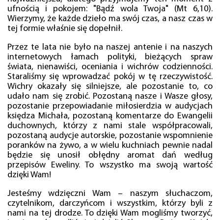
ufnością i pokojem: "Bądź wola Twoja" (Mt 6,10).
Wierzymy, że każde dzieło ma swój czas, a nasz czas w
tej formie właśnie się dopełnił.
Przez te lata nie było na naszej antenie i na naszych
internetowych łamach polityki, bieżących spraw
świata, nienawiści, oceniania i wichrów codzienności.
Staraliśmy się wprowadzać pokój w tę rzeczywistość.
Wichry okazały się silniejsze, ale pozostanie to, co
udało nam się zrobić. Pozostaną nasze i Wasze głosy,
pozostanie przepowiadanie miłosierdzia w audycjach
księdza Michała, pozostaną komentarze do Ewangelii
duchownych, którzy z nami stale współpracowali,
pozostaną audycje autorskie, pozostanie wspomnienie
poranków na żywo, a w wielu kuchniach pewnie nadal
będzie się unosił obłędny aromat dań według
przepisów Eweliny. To wszystko ma swoją wartość
dzięki Wam!
Jesteśmy wdzięczni Wam – naszym słuchaczom,
czytelnikom, darczyńcom i wszystkim, którzy byli z
nami na tej drodze. To dzięki Wam mogliśmy tworzyć,