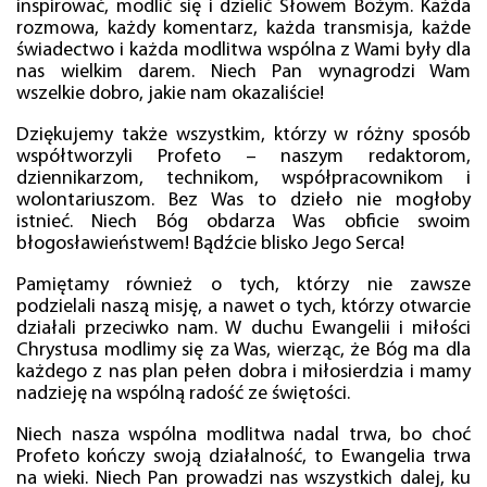
inspirować, modlić się i dzielić Słowem Bożym. Każda
rozmowa, każdy komentarz, każda transmisja, każde
świadectwo i każda modlitwa wspólna z Wami były dla
nas wielkim darem. Niech Pan wynagrodzi Wam
wszelkie dobro, jakie nam okazaliście!
Dziękujemy także wszystkim, którzy w różny sposób
współtworzyli Profeto – naszym redaktorom,
dziennikarzom, technikom, współpracownikom i
wolontariuszom. Bez Was to dzieło nie mogłoby
istnieć. Niech Bóg obdarza Was obficie swoim
błogosławieństwem! Bądźcie blisko Jego Serca!
Pamiętamy również o tych, którzy nie zawsze
podzielali naszą misję, a nawet o tych, którzy otwarcie
działali przeciwko nam. W duchu Ewangelii i miłości
Chrystusa modlimy się za Was, wierząc, że Bóg ma dla
każdego z nas plan pełen dobra i miłosierdzia i mamy
nadzieję na wspólną radość ze świętości.
Niech nasza wspólna modlitwa nadal trwa, bo choć
Profeto kończy swoją działalność, to Ewangelia trwa
na wieki. Niech Pan prowadzi nas wszystkich dalej, ku