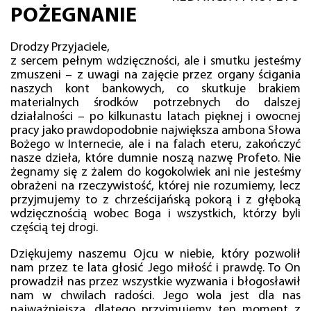
POŻEGNANIE
Drodzy Przyjaciele,
z sercem pełnym wdzięczności, ale i smutku jesteśmy
zmuszeni – z uwagi na zajęcie przez organy ścigania
naszych kont bankowych, co skutkuje brakiem
materialnych środków potrzebnych do dalszej
działalności – po kilkunastu latach pięknej i owocnej
pracy jako prawdopodobnie największa ambona Słowa
Bożego w Internecie, ale i na falach eteru, zakończyć
nasze dzieła, które dumnie noszą nazwę Profeto. Nie
żegnamy się z żalem do kogokolwiek ani nie jesteśmy
obrażeni na rzeczywistość, której nie rozumiemy, lecz
przyjmujemy to z chrześcijańską pokorą i z głęboką
wdzięcznością wobec Boga i wszystkich, którzy byli
częścią tej drogi.
Dziękujemy naszemu Ojcu w niebie, który pozwolił
nam przez te lata głosić Jego miłość i prawdę. To On
prowadził nas przez wszystkie wyzwania i błogosławił
nam w chwilach radości. Jego wola jest dla nas
najważniejsza, dlatego przyjmujemy ten moment z