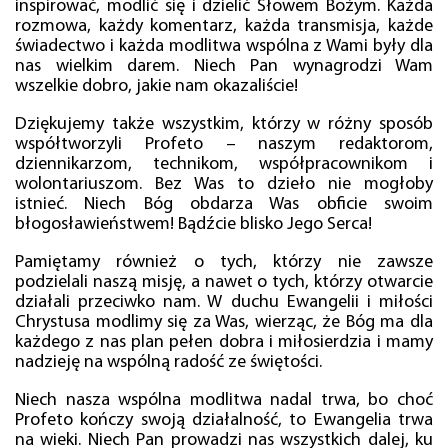
inspirować, modlić się i dzielić Słowem Bożym. Każda
rozmowa, każdy komentarz, każda transmisja, każde
świadectwo i każda modlitwa wspólna z Wami były dla
nas wielkim darem. Niech Pan wynagrodzi Wam
wszelkie dobro, jakie nam okazaliście!
Dziękujemy także wszystkim, którzy w różny sposób
współtworzyli Profeto – naszym redaktorom,
dziennikarzom, technikom, współpracownikom i
wolontariuszom. Bez Was to dzieło nie mogłoby
istnieć. Niech Bóg obdarza Was obficie swoim
błogosławieństwem! Bądźcie blisko Jego Serca!
Pamiętamy również o tych, którzy nie zawsze
podzielali naszą misję, a nawet o tych, którzy otwarcie
działali przeciwko nam. W duchu Ewangelii i miłości
Chrystusa modlimy się za Was, wierząc, że Bóg ma dla
każdego z nas plan pełen dobra i miłosierdzia i mamy
nadzieję na wspólną radość ze świętości.
Niech nasza wspólna modlitwa nadal trwa, bo choć
Profeto kończy swoją działalność, to Ewangelia trwa
na wieki. Niech Pan prowadzi nas wszystkich dalej, ku