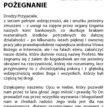
POŻEGNANIE
Drodzy Przyjaciele,
z sercem pełnym wdzięczności, ale i smutku jesteśmy
zmuszeni – z uwagi na zajęcie przez organy ścigania
naszych kont bankowych, co skutkuje brakiem
materialnych środków potrzebnych do dalszej
działalności – po kilkunastu latach pięknej i owocnej
pracy jako prawdopodobnie największa ambona Słowa
Bożego w Internecie, ale i na falach eteru, zakończyć
nasze dzieła, które dumnie noszą nazwę Profeto. Nie
żegnamy się z żalem do kogokolwiek ani nie jesteśmy
obrażeni na rzeczywistość, której nie rozumiemy, lecz
przyjmujemy to z chrześcijańską pokorą i z głęboką
wdzięcznością wobec Boga i wszystkich, którzy byli
częścią tej drogi.
Dziękujemy naszemu Ojcu w niebie, który pozwolił
nam przez te lata głosić Jego miłość i prawdę. To On
prowadził nas przez wszystkie wyzwania i błogosławił
nam w chwilach radości. Jego wola jest dla nas
najważniejsza, dlatego przyjmujemy ten moment z