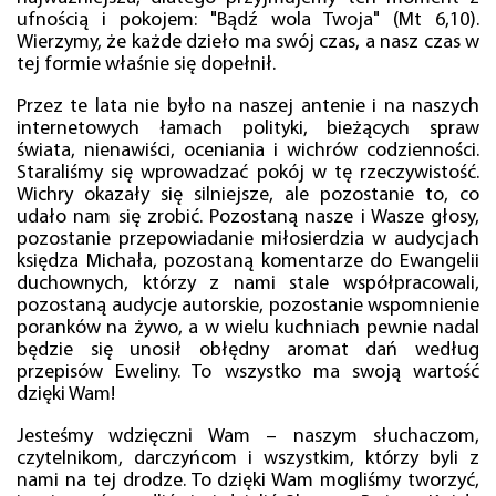
ufnością i pokojem: "Bądź wola Twoja" (Mt 6,10).
Wierzymy, że każde dzieło ma swój czas, a nasz czas w
tej formie właśnie się dopełnił.
Przez te lata nie było na naszej antenie i na naszych
internetowych łamach polityki, bieżących spraw
świata, nienawiści, oceniania i wichrów codzienności.
Staraliśmy się wprowadzać pokój w tę rzeczywistość.
Wichry okazały się silniejsze, ale pozostanie to, co
udało nam się zrobić. Pozostaną nasze i Wasze głosy,
pozostanie przepowiadanie miłosierdzia w audycjach
księdza Michała, pozostaną komentarze do Ewangelii
duchownych, którzy z nami stale współpracowali,
pozostaną audycje autorskie, pozostanie wspomnienie
poranków na żywo, a w wielu kuchniach pewnie nadal
będzie się unosił obłędny aromat dań według
przepisów Eweliny. To wszystko ma swoją wartość
dzięki Wam!
Jesteśmy wdzięczni Wam – naszym słuchaczom,
czytelnikom, darczyńcom i wszystkim, którzy byli z
nami na tej drodze. To dzięki Wam mogliśmy tworzyć,