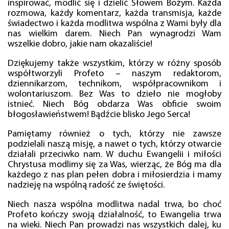
inspirować, modlić się i dzielić Słowem Bożym. Każda
rozmowa, każdy komentarz, każda transmisja, każde
świadectwo i każda modlitwa wspólna z Wami były dla
nas wielkim darem. Niech Pan wynagrodzi Wam
wszelkie dobro, jakie nam okazaliście!
Dziękujemy także wszystkim, którzy w różny sposób
współtworzyli Profeto – naszym redaktorom,
dziennikarzom, technikom, współpracownikom i
wolontariuszom. Bez Was to dzieło nie mogłoby
istnieć. Niech Bóg obdarza Was obficie swoim
błogosławieństwem! Bądźcie blisko Jego Serca!
Pamiętamy również o tych, którzy nie zawsze
podzielali naszą misję, a nawet o tych, którzy otwarcie
działali przeciwko nam. W duchu Ewangelii i miłości
Chrystusa modlimy się za Was, wierząc, że Bóg ma dla
każdego z nas plan pełen dobra i miłosierdzia i mamy
nadzieję na wspólną radość ze świętości.
Niech nasza wspólna modlitwa nadal trwa, bo choć
Profeto kończy swoją działalność, to Ewangelia trwa
na wieki. Niech Pan prowadzi nas wszystkich dalej, ku