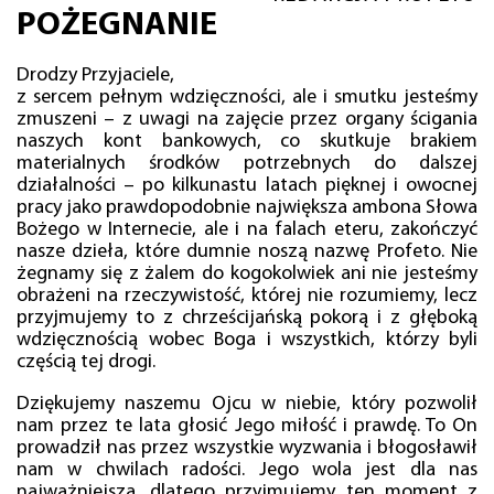
POŻEGNANIE
Drodzy Przyjaciele,
z sercem pełnym wdzięczności, ale i smutku jesteśmy
zmuszeni – z uwagi na zajęcie przez organy ścigania
naszych kont bankowych, co skutkuje brakiem
materialnych środków potrzebnych do dalszej
działalności – po kilkunastu latach pięknej i owocnej
pracy jako prawdopodobnie największa ambona Słowa
Bożego w Internecie, ale i na falach eteru, zakończyć
nasze dzieła, które dumnie noszą nazwę Profeto. Nie
żegnamy się z żalem do kogokolwiek ani nie jesteśmy
obrażeni na rzeczywistość, której nie rozumiemy, lecz
przyjmujemy to z chrześcijańską pokorą i z głęboką
wdzięcznością wobec Boga i wszystkich, którzy byli
częścią tej drogi.
Dziękujemy naszemu Ojcu w niebie, który pozwolił
nam przez te lata głosić Jego miłość i prawdę. To On
prowadził nas przez wszystkie wyzwania i błogosławił
nam w chwilach radości. Jego wola jest dla nas
najważniejsza, dlatego przyjmujemy ten moment z