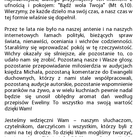
ufnością i pokojem: "Bądź wola Twoja" (Mt 6,10).
Wierzymy, że każde dzieło ma swój czas, a nasz czas w
tej formie właśnie się dopełnił.
Przez te lata nie było na naszej antenie i na naszych
internetowych łamach polityki, bieżących spraw
świata, nienawiści, oceniania i wichrów codzienności.
Staraliśmy się wprowadzać pokój w tę rzeczywistość.
Wichry okazały się silniejsze, ale pozostanie to, co
udało nam się zrobić. Pozostaną nasze i Wasze głosy,
pozostanie przepowiadanie miłosierdzia w audycjach
księdza Michała, pozostaną komentarze do Ewangelii
duchownych, którzy z nami stale współpracowali,
pozostaną audycje autorskie, pozostanie wspomnienie
poranków na żywo, a w wielu kuchniach pewnie nadal
będzie się unosił obłędny aromat dań według
przepisów Eweliny. To wszystko ma swoją wartość
dzięki Wam!
Jesteśmy wdzięczni Wam – naszym słuchaczom,
czytelnikom, darczyńcom i wszystkim, którzy byli z
nami na tej drodze. To dzięki Wam mogliśmy tworzyć,