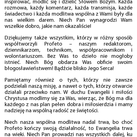
inspirować, modlić się i dzielić Słowem Bożym. Każda
rozmowa, każdy komentarz, każda transmisja, każde
świadectwo i każda modlitwa wspólna z Wami były dla
nas wielkim darem. Niech Pan wynagrodzi Wam
wszelkie dobro, jakie nam okazaliście!
Dziękujemy także wszystkim, którzy w różny sposób
współtworzyli Profeto – naszym redaktorom,
dziennikarzom, technikom, współpracownikom i
wolontariuszom. Bez Was to dzieło nie mogłoby
istnieć. Niech Bóg obdarza Was obficie swoim
błogosławieństwem! Bądźcie blisko Jego Serca!
Pamiętamy również o tych, którzy nie zawsze
podzielali naszą misję, a nawet o tych, którzy otwarcie
działali przeciwko nam. W duchu Ewangelii i miłości
Chrystusa modlimy się za Was, wierząc, że Bóg ma dla
każdego z nas plan pełen dobra i miłosierdzia i mamy
nadzieję na wspólną radość ze świętości.
Niech nasza wspólna modlitwa nadal trwa, bo choć
Profeto kończy swoją działalność, to Ewangelia trwa
na wieki. Niech Pan prowadzi nas wszystkich dalej, ku