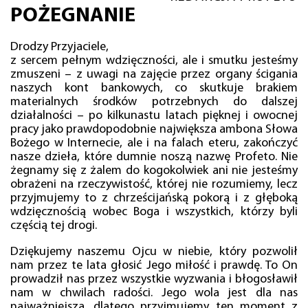
POŻEGNANIE
Drodzy Przyjaciele,
z sercem pełnym wdzięczności, ale i smutku jesteśmy
zmuszeni – z uwagi na zajęcie przez organy ścigania
naszych kont bankowych, co skutkuje brakiem
materialnych środków potrzebnych do dalszej
działalności – po kilkunastu latach pięknej i owocnej
pracy jako prawdopodobnie największa ambona Słowa
Bożego w Internecie, ale i na falach eteru, zakończyć
nasze dzieła, które dumnie noszą nazwę Profeto. Nie
żegnamy się z żalem do kogokolwiek ani nie jesteśmy
obrażeni na rzeczywistość, której nie rozumiemy, lecz
przyjmujemy to z chrześcijańską pokorą i z głęboką
wdzięcznością wobec Boga i wszystkich, którzy byli
częścią tej drogi.
Dziękujemy naszemu Ojcu w niebie, który pozwolił
nam przez te lata głosić Jego miłość i prawdę. To On
prowadził nas przez wszystkie wyzwania i błogosławił
nam w chwilach radości. Jego wola jest dla nas
najważniejsza, dlatego przyjmujemy ten moment z