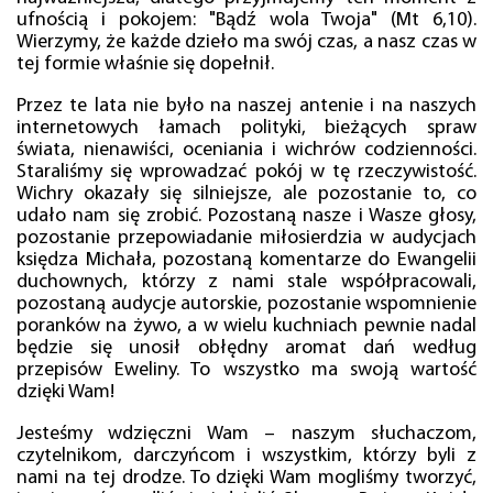
ufnością i pokojem: "Bądź wola Twoja" (Mt 6,10).
Wierzymy, że każde dzieło ma swój czas, a nasz czas w
tej formie właśnie się dopełnił.
Przez te lata nie było na naszej antenie i na naszych
internetowych łamach polityki, bieżących spraw
świata, nienawiści, oceniania i wichrów codzienności.
Staraliśmy się wprowadzać pokój w tę rzeczywistość.
Wichry okazały się silniejsze, ale pozostanie to, co
udało nam się zrobić. Pozostaną nasze i Wasze głosy,
pozostanie przepowiadanie miłosierdzia w audycjach
księdza Michała, pozostaną komentarze do Ewangelii
duchownych, którzy z nami stale współpracowali,
pozostaną audycje autorskie, pozostanie wspomnienie
poranków na żywo, a w wielu kuchniach pewnie nadal
będzie się unosił obłędny aromat dań według
przepisów Eweliny. To wszystko ma swoją wartość
dzięki Wam!
Jesteśmy wdzięczni Wam – naszym słuchaczom,
czytelnikom, darczyńcom i wszystkim, którzy byli z
nami na tej drodze. To dzięki Wam mogliśmy tworzyć,