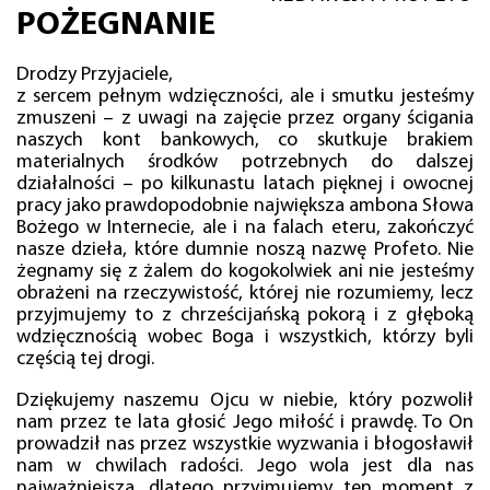
POŻEGNANIE
Drodzy Przyjaciele,
z sercem pełnym wdzięczności, ale i smutku jesteśmy
zmuszeni – z uwagi na zajęcie przez organy ścigania
naszych kont bankowych, co skutkuje brakiem
materialnych środków potrzebnych do dalszej
działalności – po kilkunastu latach pięknej i owocnej
pracy jako prawdopodobnie największa ambona Słowa
Bożego w Internecie, ale i na falach eteru, zakończyć
nasze dzieła, które dumnie noszą nazwę Profeto. Nie
żegnamy się z żalem do kogokolwiek ani nie jesteśmy
obrażeni na rzeczywistość, której nie rozumiemy, lecz
przyjmujemy to z chrześcijańską pokorą i z głęboką
wdzięcznością wobec Boga i wszystkich, którzy byli
częścią tej drogi.
Dziękujemy naszemu Ojcu w niebie, który pozwolił
nam przez te lata głosić Jego miłość i prawdę. To On
prowadził nas przez wszystkie wyzwania i błogosławił
nam w chwilach radości. Jego wola jest dla nas
najważniejsza, dlatego przyjmujemy ten moment z