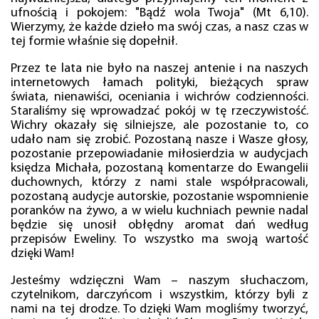
ufnością i pokojem: "Bądź wola Twoja" (Mt 6,10).
Wierzymy, że każde dzieło ma swój czas, a nasz czas w
tej formie właśnie się dopełnił.
Przez te lata nie było na naszej antenie i na naszych
internetowych łamach polityki, bieżących spraw
świata, nienawiści, oceniania i wichrów codzienności.
Staraliśmy się wprowadzać pokój w tę rzeczywistość.
Wichry okazały się silniejsze, ale pozostanie to, co
udało nam się zrobić. Pozostaną nasze i Wasze głosy,
pozostanie przepowiadanie miłosierdzia w audycjach
księdza Michała, pozostaną komentarze do Ewangelii
duchownych, którzy z nami stale współpracowali,
pozostaną audycje autorskie, pozostanie wspomnienie
poranków na żywo, a w wielu kuchniach pewnie nadal
będzie się unosił obłędny aromat dań według
przepisów Eweliny. To wszystko ma swoją wartość
dzięki Wam!
Jesteśmy wdzięczni Wam – naszym słuchaczom,
czytelnikom, darczyńcom i wszystkim, którzy byli z
nami na tej drodze. To dzięki Wam mogliśmy tworzyć,