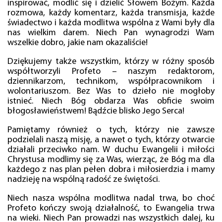
inspirować, modlić się i dzielić Słowem Bożym. Każda
rozmowa, każdy komentarz, każda transmisja, każde
świadectwo i każda modlitwa wspólna z Wami były dla
nas wielkim darem. Niech Pan wynagrodzi Wam
wszelkie dobro, jakie nam okazaliście!
Dziękujemy także wszystkim, którzy w różny sposób
współtworzyli Profeto – naszym redaktorom,
dziennikarzom, technikom, współpracownikom i
wolontariuszom. Bez Was to dzieło nie mogłoby
istnieć. Niech Bóg obdarza Was obficie swoim
błogosławieństwem! Bądźcie blisko Jego Serca!
Pamiętamy również o tych, którzy nie zawsze
podzielali naszą misję, a nawet o tych, którzy otwarcie
działali przeciwko nam. W duchu Ewangelii i miłości
Chrystusa modlimy się za Was, wierząc, że Bóg ma dla
każdego z nas plan pełen dobra i miłosierdzia i mamy
nadzieję na wspólną radość ze świętości.
Niech nasza wspólna modlitwa nadal trwa, bo choć
Profeto kończy swoją działalność, to Ewangelia trwa
na wieki. Niech Pan prowadzi nas wszystkich dalej, ku