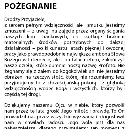
POŻEGNANIE
Drodzy Przyjaciele,
z sercem pełnym wdzięczności, ale i smutku jesteśmy
zmuszeni – z uwagi na zajęcie przez organy ścigania
naszych kont bankowych, co skutkuje brakiem
materialnych środków potrzebnych do dalszej
działalności – po kilkunastu latach pięknej i owocnej
pracy jako prawdopodobnie największa ambona Słowa
Bożego w Internecie, ale i na falach eteru, zakończyć
nasze dzieła, które dumnie noszą nazwę Profeto. Nie
żegnamy się z żalem do kogokolwiek ani nie jesteśmy
obrażeni na rzeczywistość, której nie rozumiemy, lecz
przyjmujemy to z chrześcijańską pokorą i z głęboką
wdzięcznością wobec Boga i wszystkich, którzy byli
częścią tej drogi.
Dziękujemy naszemu Ojcu w niebie, który pozwolił
nam przez te lata głosić Jego miłość i prawdę. To On
prowadził nas przez wszystkie wyzwania i błogosławił
nam w chwilach radości. Jego wola jest dla nas
najważniejsza, dlatego przyjmujemy ten moment z