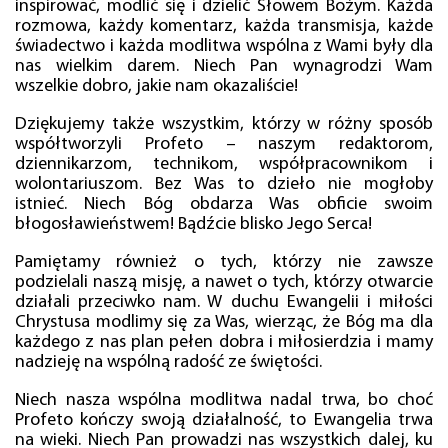
inspirować, modlić się i dzielić Słowem Bożym. Każda
rozmowa, każdy komentarz, każda transmisja, każde
świadectwo i każda modlitwa wspólna z Wami były dla
nas wielkim darem. Niech Pan wynagrodzi Wam
wszelkie dobro, jakie nam okazaliście!
Dziękujemy także wszystkim, którzy w różny sposób
współtworzyli Profeto – naszym redaktorom,
dziennikarzom, technikom, współpracownikom i
wolontariuszom. Bez Was to dzieło nie mogłoby
istnieć. Niech Bóg obdarza Was obficie swoim
błogosławieństwem! Bądźcie blisko Jego Serca!
Pamiętamy również o tych, którzy nie zawsze
podzielali naszą misję, a nawet o tych, którzy otwarcie
działali przeciwko nam. W duchu Ewangelii i miłości
Chrystusa modlimy się za Was, wierząc, że Bóg ma dla
każdego z nas plan pełen dobra i miłosierdzia i mamy
nadzieję na wspólną radość ze świętości.
Niech nasza wspólna modlitwa nadal trwa, bo choć
Profeto kończy swoją działalność, to Ewangelia trwa
na wieki. Niech Pan prowadzi nas wszystkich dalej, ku