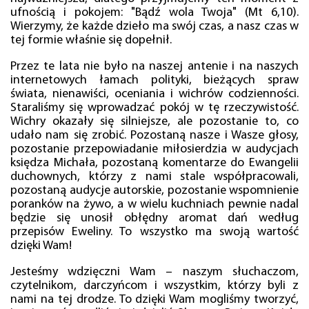
ufnością i pokojem: "Bądź wola Twoja" (Mt 6,10).
Wierzymy, że każde dzieło ma swój czas, a nasz czas w
tej formie właśnie się dopełnił.
Przez te lata nie było na naszej antenie i na naszych
internetowych łamach polityki, bieżących spraw
świata, nienawiści, oceniania i wichrów codzienności.
Staraliśmy się wprowadzać pokój w tę rzeczywistość.
Wichry okazały się silniejsze, ale pozostanie to, co
udało nam się zrobić. Pozostaną nasze i Wasze głosy,
pozostanie przepowiadanie miłosierdzia w audycjach
księdza Michała, pozostaną komentarze do Ewangelii
duchownych, którzy z nami stale współpracowali,
pozostaną audycje autorskie, pozostanie wspomnienie
poranków na żywo, a w wielu kuchniach pewnie nadal
będzie się unosił obłędny aromat dań według
przepisów Eweliny. To wszystko ma swoją wartość
dzięki Wam!
Jesteśmy wdzięczni Wam – naszym słuchaczom,
czytelnikom, darczyńcom i wszystkim, którzy byli z
nami na tej drodze. To dzięki Wam mogliśmy tworzyć,