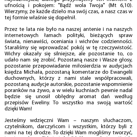
ufnością i pokojem: "Bądź wola Twoja" (Mt 6,10).
Wierzymy, że każde dzieło ma swój czas, a nasz czas w
tej formie właśnie się dopełnił.
Przez te lata nie było na naszej antenie i na naszych
internetowych łamach polityki, bieżących spraw
świata, nienawiści, oceniania i wichrów codzienności.
Staraliśmy się wprowadzać pokój w tę rzeczywistość.
Wichry okazały się silniejsze, ale pozostanie to, co
udało nam się zrobić. Pozostaną nasze i Wasze głosy,
pozostanie przepowiadanie miłosierdzia w audycjach
księdza Michała, pozostaną komentarze do Ewangelii
duchownych, którzy z nami stale współpracowali,
pozostaną audycje autorskie, pozostanie wspomnienie
poranków na żywo, a w wielu kuchniach pewnie nadal
będzie się unosił obłędny aromat dań według
przepisów Eweliny. To wszystko ma swoją wartość
dzięki Wam!
Jesteśmy wdzięczni Wam – naszym słuchaczom,
czytelnikom, darczyńcom i wszystkim, którzy byli z
nami na tej drodze. To dzięki Wam mogliśmy tworzyć,