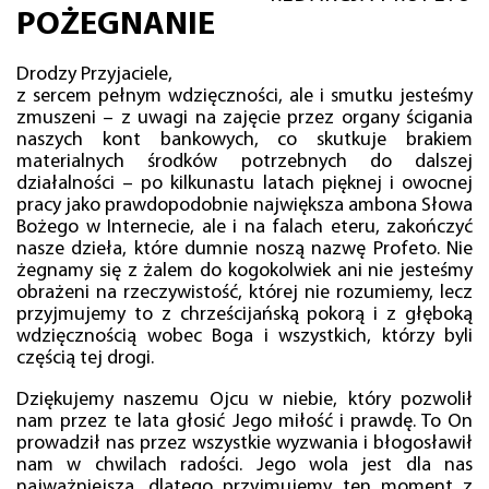
POŻEGNANIE
Drodzy Przyjaciele,
z sercem pełnym wdzięczności, ale i smutku jesteśmy
zmuszeni – z uwagi na zajęcie przez organy ścigania
naszych kont bankowych, co skutkuje brakiem
materialnych środków potrzebnych do dalszej
działalności – po kilkunastu latach pięknej i owocnej
pracy jako prawdopodobnie największa ambona Słowa
Bożego w Internecie, ale i na falach eteru, zakończyć
nasze dzieła, które dumnie noszą nazwę Profeto. Nie
żegnamy się z żalem do kogokolwiek ani nie jesteśmy
obrażeni na rzeczywistość, której nie rozumiemy, lecz
przyjmujemy to z chrześcijańską pokorą i z głęboką
wdzięcznością wobec Boga i wszystkich, którzy byli
częścią tej drogi.
Dziękujemy naszemu Ojcu w niebie, który pozwolił
nam przez te lata głosić Jego miłość i prawdę. To On
prowadził nas przez wszystkie wyzwania i błogosławił
nam w chwilach radości. Jego wola jest dla nas
najważniejsza, dlatego przyjmujemy ten moment z