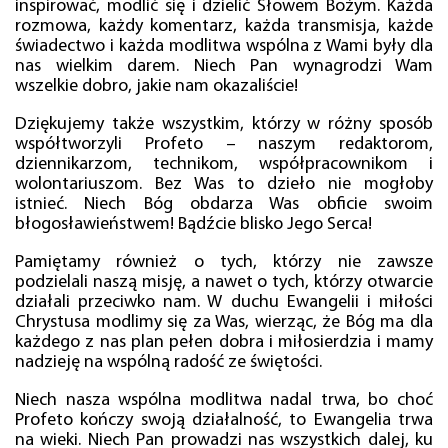
inspirować, modlić się i dzielić Słowem Bożym. Każda
rozmowa, każdy komentarz, każda transmisja, każde
świadectwo i każda modlitwa wspólna z Wami były dla
nas wielkim darem. Niech Pan wynagrodzi Wam
wszelkie dobro, jakie nam okazaliście!
Dziękujemy także wszystkim, którzy w różny sposób
współtworzyli Profeto – naszym redaktorom,
dziennikarzom, technikom, współpracownikom i
wolontariuszom. Bez Was to dzieło nie mogłoby
istnieć. Niech Bóg obdarza Was obficie swoim
błogosławieństwem! Bądźcie blisko Jego Serca!
Pamiętamy również o tych, którzy nie zawsze
podzielali naszą misję, a nawet o tych, którzy otwarcie
działali przeciwko nam. W duchu Ewangelii i miłości
Chrystusa modlimy się za Was, wierząc, że Bóg ma dla
każdego z nas plan pełen dobra i miłosierdzia i mamy
nadzieję na wspólną radość ze świętości.
Niech nasza wspólna modlitwa nadal trwa, bo choć
Profeto kończy swoją działalność, to Ewangelia trwa
na wieki. Niech Pan prowadzi nas wszystkich dalej, ku