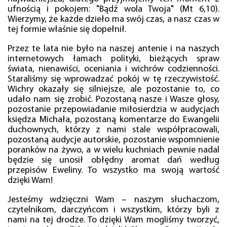
ufnością i pokojem: "Bądź wola Twoja" (Mt 6,10).
Wierzymy, że każde dzieło ma swój czas, a nasz czas w
tej formie właśnie się dopełnił.
Przez te lata nie było na naszej antenie i na naszych
internetowych łamach polityki, bieżących spraw
świata, nienawiści, oceniania i wichrów codzienności.
Staraliśmy się wprowadzać pokój w tę rzeczywistość.
Wichry okazały się silniejsze, ale pozostanie to, co
udało nam się zrobić. Pozostaną nasze i Wasze głosy,
pozostanie przepowiadanie miłosierdzia w audycjach
księdza Michała, pozostaną komentarze do Ewangelii
duchownych, którzy z nami stale współpracowali,
pozostaną audycje autorskie, pozostanie wspomnienie
poranków na żywo, a w wielu kuchniach pewnie nadal
będzie się unosił obłędny aromat dań według
przepisów Eweliny. To wszystko ma swoją wartość
dzięki Wam!
Jesteśmy wdzięczni Wam – naszym słuchaczom,
czytelnikom, darczyńcom i wszystkim, którzy byli z
nami na tej drodze. To dzięki Wam mogliśmy tworzyć,