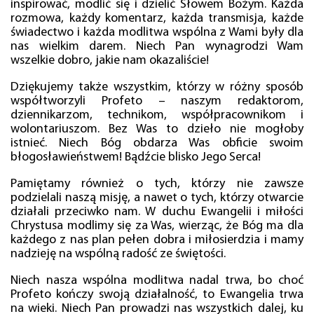
inspirować, modlić się i dzielić Słowem Bożym. Każda
rozmowa, każdy komentarz, każda transmisja, każde
świadectwo i każda modlitwa wspólna z Wami były dla
nas wielkim darem. Niech Pan wynagrodzi Wam
wszelkie dobro, jakie nam okazaliście!
Dziękujemy także wszystkim, którzy w różny sposób
współtworzyli Profeto – naszym redaktorom,
dziennikarzom, technikom, współpracownikom i
wolontariuszom. Bez Was to dzieło nie mogłoby
istnieć. Niech Bóg obdarza Was obficie swoim
błogosławieństwem! Bądźcie blisko Jego Serca!
Pamiętamy również o tych, którzy nie zawsze
podzielali naszą misję, a nawet o tych, którzy otwarcie
działali przeciwko nam. W duchu Ewangelii i miłości
Chrystusa modlimy się za Was, wierząc, że Bóg ma dla
każdego z nas plan pełen dobra i miłosierdzia i mamy
nadzieję na wspólną radość ze świętości.
Niech nasza wspólna modlitwa nadal trwa, bo choć
Profeto kończy swoją działalność, to Ewangelia trwa
na wieki. Niech Pan prowadzi nas wszystkich dalej, ku