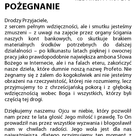
POŻEGNANIE
Drodzy Przyjaciele,
z sercem pełnym wdzięczności, ale i smutku jesteśmy
zmuszeni – z uwagi na zajęcie przez organy ścigania
naszych kont bankowych, co skutkuje brakiem
materialnych środków potrzebnych do dalszej
działalności – po kilkunastu latach pięknej i owocnej
pracy jako prawdopodobnie największa ambona Słowa
Bożego w Internecie, ale i na falach eteru, zakończyć
nasze dzieła, które dumnie noszą nazwę Profeto. Nie
żegnamy się z żalem do kogokolwiek ani nie jesteśmy
obrażeni na rzeczywistość, której nie rozumiemy, lecz
przyjmujemy to z chrześcijańską pokorą i z głęboką
wdzięcznością wobec Boga i wszystkich, którzy byli
częścią tej drogi.
Dziękujemy naszemu Ojcu w niebie, który pozwolił
nam przez te lata głosić Jego miłość i prawdę. To On
prowadził nas przez wszystkie wyzwania i błogosławił
nam w chwilach radości. Jego wola jest dla nas
najważniejsza, dlatego przyjmujemy ten moment z