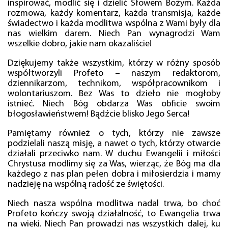
inspirować, modlić się i dzielić Słowem Bożym. Każda
rozmowa, każdy komentarz, każda transmisja, każde
świadectwo i każda modlitwa wspólna z Wami były dla
nas wielkim darem. Niech Pan wynagrodzi Wam
wszelkie dobro, jakie nam okazaliście!
Dziękujemy także wszystkim, którzy w różny sposób
współtworzyli Profeto – naszym redaktorom,
dziennikarzom, technikom, współpracownikom i
wolontariuszom. Bez Was to dzieło nie mogłoby
istnieć. Niech Bóg obdarza Was obficie swoim
błogosławieństwem! Bądźcie blisko Jego Serca!
Pamiętamy również o tych, którzy nie zawsze
podzielali naszą misję, a nawet o tych, którzy otwarcie
działali przeciwko nam. W duchu Ewangelii i miłości
Chrystusa modlimy się za Was, wierząc, że Bóg ma dla
każdego z nas plan pełen dobra i miłosierdzia i mamy
nadzieję na wspólną radość ze świętości.
Niech nasza wspólna modlitwa nadal trwa, bo choć
Profeto kończy swoją działalność, to Ewangelia trwa
na wieki. Niech Pan prowadzi nas wszystkich dalej, ku