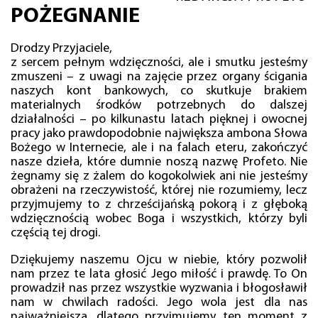
POŻEGNANIE
Drodzy Przyjaciele,
z sercem pełnym wdzięczności, ale i smutku jesteśmy
zmuszeni – z uwagi na zajęcie przez organy ścigania
naszych kont bankowych, co skutkuje brakiem
materialnych środków potrzebnych do dalszej
działalności – po kilkunastu latach pięknej i owocnej
pracy jako prawdopodobnie największa ambona Słowa
Bożego w Internecie, ale i na falach eteru, zakończyć
nasze dzieła, które dumnie noszą nazwę Profeto. Nie
żegnamy się z żalem do kogokolwiek ani nie jesteśmy
obrażeni na rzeczywistość, której nie rozumiemy, lecz
przyjmujemy to z chrześcijańską pokorą i z głęboką
wdzięcznością wobec Boga i wszystkich, którzy byli
częścią tej drogi.
Dziękujemy naszemu Ojcu w niebie, który pozwolił
nam przez te lata głosić Jego miłość i prawdę. To On
prowadził nas przez wszystkie wyzwania i błogosławił
nam w chwilach radości. Jego wola jest dla nas
najważniejsza, dlatego przyjmujemy ten moment z