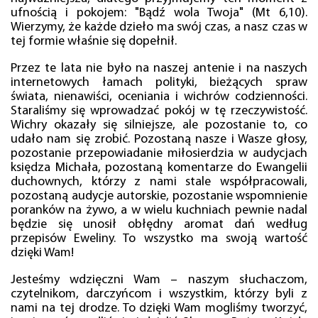
ufnością i pokojem: "Bądź wola Twoja" (Mt 6,10).
Wierzymy, że każde dzieło ma swój czas, a nasz czas w
tej formie właśnie się dopełnił.
Przez te lata nie było na naszej antenie i na naszych
internetowych łamach polityki, bieżących spraw
świata, nienawiści, oceniania i wichrów codzienności.
Staraliśmy się wprowadzać pokój w tę rzeczywistość.
Wichry okazały się silniejsze, ale pozostanie to, co
udało nam się zrobić. Pozostaną nasze i Wasze głosy,
pozostanie przepowiadanie miłosierdzia w audycjach
księdza Michała, pozostaną komentarze do Ewangelii
duchownych, którzy z nami stale współpracowali,
pozostaną audycje autorskie, pozostanie wspomnienie
poranków na żywo, a w wielu kuchniach pewnie nadal
będzie się unosił obłędny aromat dań według
przepisów Eweliny. To wszystko ma swoją wartość
dzięki Wam!
Jesteśmy wdzięczni Wam – naszym słuchaczom,
czytelnikom, darczyńcom i wszystkim, którzy byli z
nami na tej drodze. To dzięki Wam mogliśmy tworzyć,