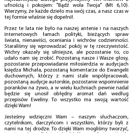
ufnością i pokojem: "Bądź wola Twoja" (Mt 6,10).
Wierzymy, że każde dzieło ma swój czas, a nasz czas w
tej formie właśnie się dopełnił.
Przez te lata nie było na naszej antenie i na naszych
internetowych łamach polityki, bieżących spraw
świata, nienawiści, oceniania i wichrów codzienności.
Staraliśmy się wprowadzać pokój w tę rzeczywistość.
Wichry okazały się silniejsze, ale pozostanie to, co
udało nam się zrobić. Pozostaną nasze i Wasze głosy,
pozostanie przepowiadanie miłosierdzia w audycjach
księdza Michała, pozostaną komentarze do Ewangelii
duchownych, którzy z nami stale współpracowali,
pozostaną audycje autorskie, pozostanie wspomnienie
poranków na żywo, a w wielu kuchniach pewnie nadal
będzie się unosił obłędny aromat dań według
przepisów Eweliny. To wszystko ma swoją wartość
dzięki Wam!
Jesteśmy wdzięczni Wam – naszym słuchaczom,
czytelnikom, darczyńcom i wszystkim, którzy byli z
nami na tej drodze. To dzięki Wam mogliśmy tworzyć,