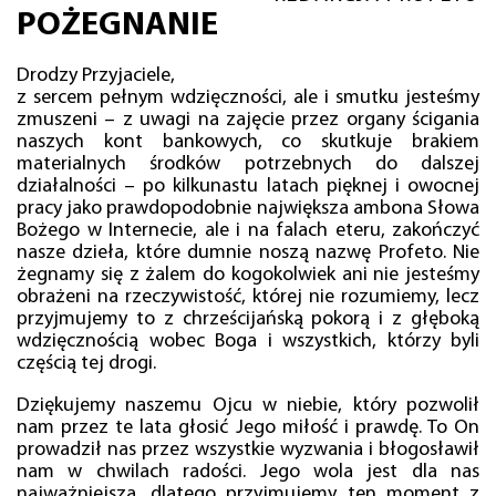
POŻEGNANIE
Drodzy Przyjaciele,
z sercem pełnym wdzięczności, ale i smutku jesteśmy
zmuszeni – z uwagi na zajęcie przez organy ścigania
naszych kont bankowych, co skutkuje brakiem
materialnych środków potrzebnych do dalszej
działalności – po kilkunastu latach pięknej i owocnej
pracy jako prawdopodobnie największa ambona Słowa
Bożego w Internecie, ale i na falach eteru, zakończyć
nasze dzieła, które dumnie noszą nazwę Profeto. Nie
żegnamy się z żalem do kogokolwiek ani nie jesteśmy
obrażeni na rzeczywistość, której nie rozumiemy, lecz
przyjmujemy to z chrześcijańską pokorą i z głęboką
wdzięcznością wobec Boga i wszystkich, którzy byli
częścią tej drogi.
Dziękujemy naszemu Ojcu w niebie, który pozwolił
nam przez te lata głosić Jego miłość i prawdę. To On
prowadził nas przez wszystkie wyzwania i błogosławił
nam w chwilach radości. Jego wola jest dla nas
najważniejsza, dlatego przyjmujemy ten moment z