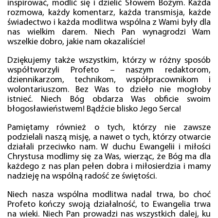
inspirować, modlić się i dzielić Słowem Bożym. Każda
rozmowa, każdy komentarz, każda transmisja, każde
świadectwo i każda modlitwa wspólna z Wami były dla
nas wielkim darem. Niech Pan wynagrodzi Wam
wszelkie dobro, jakie nam okazaliście!
Dziękujemy także wszystkim, którzy w różny sposób
współtworzyli Profeto – naszym redaktorom,
dziennikarzom, technikom, współpracownikom i
wolontariuszom. Bez Was to dzieło nie mogłoby
istnieć. Niech Bóg obdarza Was obficie swoim
błogosławieństwem! Bądźcie blisko Jego Serca!
Pamiętamy również o tych, którzy nie zawsze
podzielali naszą misję, a nawet o tych, którzy otwarcie
działali przeciwko nam. W duchu Ewangelii i miłości
Chrystusa modlimy się za Was, wierząc, że Bóg ma dla
każdego z nas plan pełen dobra i miłosierdzia i mamy
nadzieję na wspólną radość ze świętości.
Niech nasza wspólna modlitwa nadal trwa, bo choć
Profeto kończy swoją działalność, to Ewangelia trwa
na wieki. Niech Pan prowadzi nas wszystkich dalej, ku