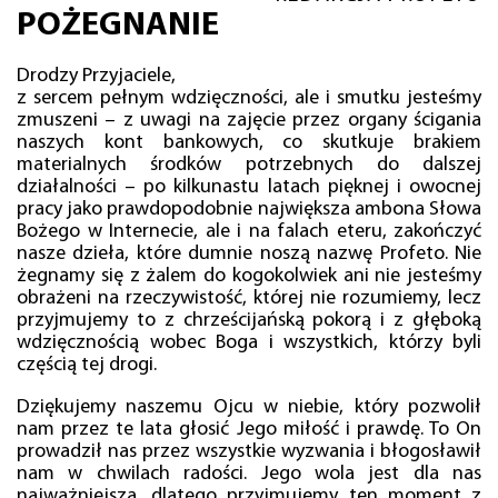
POŻEGNANIE
Drodzy Przyjaciele,
z sercem pełnym wdzięczności, ale i smutku jesteśmy
zmuszeni – z uwagi na zajęcie przez organy ścigania
naszych kont bankowych, co skutkuje brakiem
materialnych środków potrzebnych do dalszej
działalności – po kilkunastu latach pięknej i owocnej
pracy jako prawdopodobnie największa ambona Słowa
Bożego w Internecie, ale i na falach eteru, zakończyć
nasze dzieła, które dumnie noszą nazwę Profeto. Nie
żegnamy się z żalem do kogokolwiek ani nie jesteśmy
obrażeni na rzeczywistość, której nie rozumiemy, lecz
przyjmujemy to z chrześcijańską pokorą i z głęboką
wdzięcznością wobec Boga i wszystkich, którzy byli
częścią tej drogi.
Dziękujemy naszemu Ojcu w niebie, który pozwolił
nam przez te lata głosić Jego miłość i prawdę. To On
prowadził nas przez wszystkie wyzwania i błogosławił
nam w chwilach radości. Jego wola jest dla nas
najważniejsza, dlatego przyjmujemy ten moment z