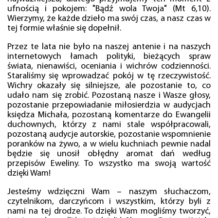
ufnością i pokojem: "Bądź wola Twoja" (Mt 6,10).
Wierzymy, że każde dzieło ma swój czas, a nasz czas w
tej formie właśnie się dopełnił.
Przez te lata nie było na naszej antenie i na naszych
internetowych łamach polityki, bieżących spraw
świata, nienawiści, oceniania i wichrów codzienności.
Staraliśmy się wprowadzać pokój w tę rzeczywistość.
Wichry okazały się silniejsze, ale pozostanie to, co
udało nam się zrobić. Pozostaną nasze i Wasze głosy,
pozostanie przepowiadanie miłosierdzia w audycjach
księdza Michała, pozostaną komentarze do Ewangelii
duchownych, którzy z nami stale współpracowali,
pozostaną audycje autorskie, pozostanie wspomnienie
poranków na żywo, a w wielu kuchniach pewnie nadal
będzie się unosił obłędny aromat dań według
przepisów Eweliny. To wszystko ma swoją wartość
dzięki Wam!
Jesteśmy wdzięczni Wam – naszym słuchaczom,
czytelnikom, darczyńcom i wszystkim, którzy byli z
nami na tej drodze. To dzięki Wam mogliśmy tworzyć,