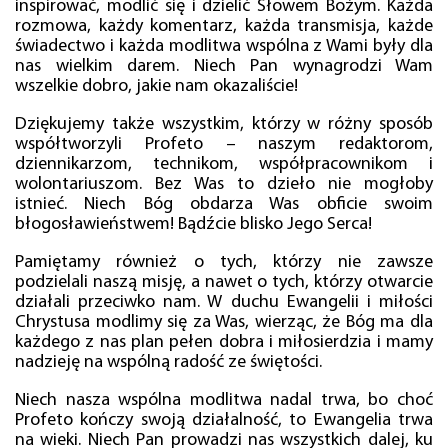
inspirować, modlić się i dzielić Słowem Bożym. Każda
rozmowa, każdy komentarz, każda transmisja, każde
świadectwo i każda modlitwa wspólna z Wami były dla
nas wielkim darem. Niech Pan wynagrodzi Wam
wszelkie dobro, jakie nam okazaliście!
Dziękujemy także wszystkim, którzy w różny sposób
współtworzyli Profeto – naszym redaktorom,
dziennikarzom, technikom, współpracownikom i
wolontariuszom. Bez Was to dzieło nie mogłoby
istnieć. Niech Bóg obdarza Was obficie swoim
błogosławieństwem! Bądźcie blisko Jego Serca!
Pamiętamy również o tych, którzy nie zawsze
podzielali naszą misję, a nawet o tych, którzy otwarcie
działali przeciwko nam. W duchu Ewangelii i miłości
Chrystusa modlimy się za Was, wierząc, że Bóg ma dla
każdego z nas plan pełen dobra i miłosierdzia i mamy
nadzieję na wspólną radość ze świętości.
Niech nasza wspólna modlitwa nadal trwa, bo choć
Profeto kończy swoją działalność, to Ewangelia trwa
na wieki. Niech Pan prowadzi nas wszystkich dalej, ku