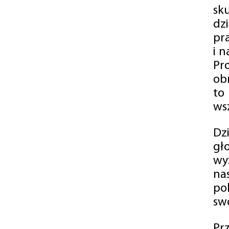
sk
dz
pr
i 
Pr
ob
to
wsz
Dz
gł
wy
na
po
swó
Pr