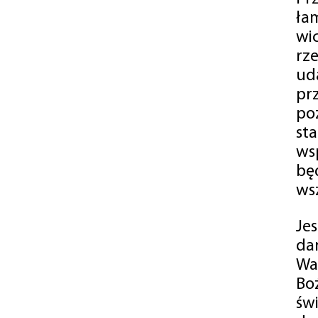
ła
wi
rz
ud
pr
po
st
ws
bę
ws
Je
da
Wa
Bo
św