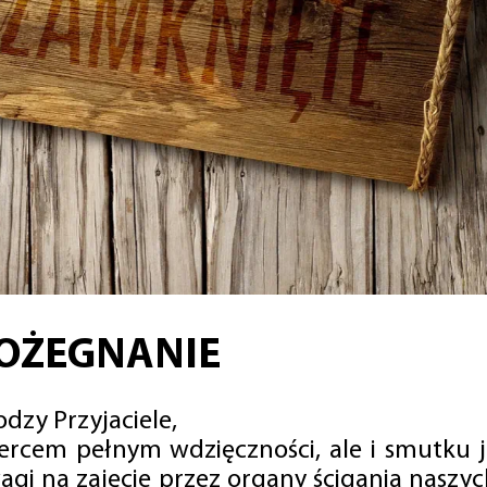
OŻEGNANIE
dzy Przyjaciele,
sercem pełnym wdzięczności, ale i smutku 
agi na zajęcie przez organy ścigania naszy