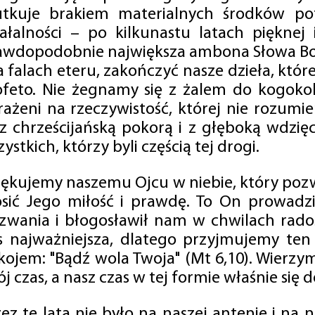
utkuje brakiem materialnych środków po
iałalności – po kilkunastu latach pięknej
awdopodobnie największa ambona Słowa Boż
na falach eteru, zakończyć nasze dzieła, kt
ofeto. Nie żegnamy się z żalem do kogokol
rażeni na rzeczywistość, której nie rozumi
 z chrześcijańską pokorą i z głęboką wdzię
ystkich, którzy byli częścią tej drogi.
iękujemy naszemu Ojcu w niebie, który pozw
osić Jego miłość i prawdę. To On prowadzi
zwania i błogosławił nam w chwilach radośc
s najważniejsza, dlatego przyjmujemy ten
kojem: "Bądź wola Twoja" (Mt 6,10). Wierzy
j czas, a nasz czas w tej formie właśnie się d
zez te lata nie było na naszej antenie i na