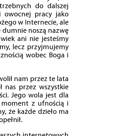
trzebnych do dalszej
 i owocnej pracy jako
ego w Internecie, ale
óre dumnie noszą nazwę
wiek ani nie jesteśmy
emy, lecz przyjmujemy
cznością wobec Boga i
olił nam przez te lata
ł nas przez wszystkie
i. Jego wola jest dla
 moment z ufnością i
my, że każde dzieło ma
opełnił.
 naszych internetowych