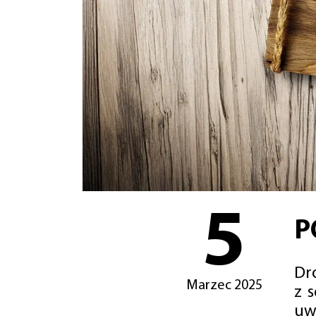
5
P
Dro
Marzec 2025
z 
uw