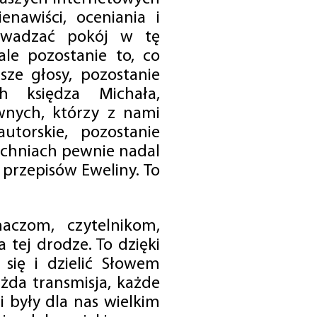
enawiści, oceniania i
rowadzać pokój w tę
 ale pozostanie to, co
sze głosy, pozostanie
h księdza Michała,
nych, którzy z nami
utorskie, pozostanie
chniach pewnie nadal
przepisów Eweliny. To
czom, czytelnikom,
 tej drodze. To dzięki
się i dzielić Słowem
da transmisja, każde
 były dla nas wielkim