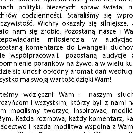
mach polityki, bieżących spraw świata, ni
chrów codzienności. Staraliśmy się wp
eczywistość. Wichry okazały się silniejsze,
ało nam się zrobić. Pozostaną nasze i Wa
zepowiadanie miłosierdzia w audycjac
zostaną komentarze do Ewangelii duchow
ale współpracowali, pozostaną audycje a
pomnienie poranków na żywo, a w wielu ku
dzie się unosił obłędny aromat dań według 
zystko ma swoją wartość dzięki Wam!
steśmy wdzięczni Wam – naszym słucha
rczyńcom i wszystkim, którzy byli z nami na
m mogliśmy tworzyć, inspirować, modlić 
żym. Każda rozmowa, każdy komentarz, każ
iadectwo i każda modlitwa wspólna z Wami