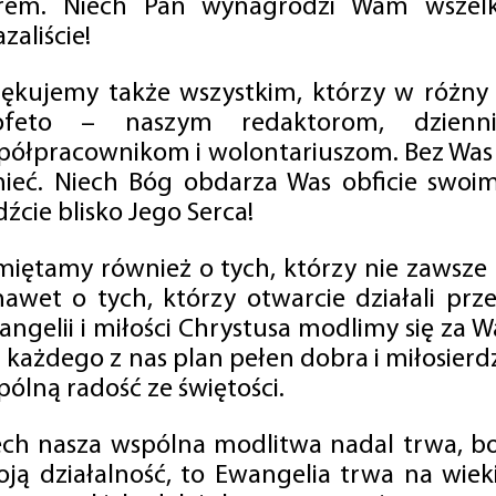
rem. Niech Pan wynagrodzi Wam wszelk
zaliście!
iękujemy także wszystkim, którzy w różny
ofeto – naszym redaktorom, dzienni
półpracownikom i wolontariuszom. Bez Was 
tnieć. Niech Bóg obdarza Was obficie swo
źcie blisko Jego Serca!
miętamy również o tych, którzy nie zawsze p
nawet o tych, którzy otwarcie działali p
angelii i miłości Chrystusa modlimy się za W
a każdego z nas plan pełen dobra i miłosierd
ólną radość ze świętości.
ech nasza wspólna modlitwa nadal trwa, b
oją działalność, to Ewangelia trwa na wiek