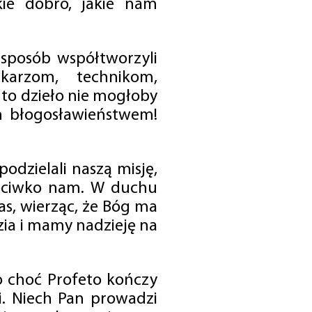
ie dobro, jakie nam
 sposób współtworzyli
karzom, technikom,
to dzieło nie mogłoby
im błogosławieństwem!
odzielali naszą misję,
rzeciwko nam. W duchu
as, wierząc, że Bóg ma
zia i mamy nadzieję na
o choć Profeto kończy
i. Niech Pan prowadzi