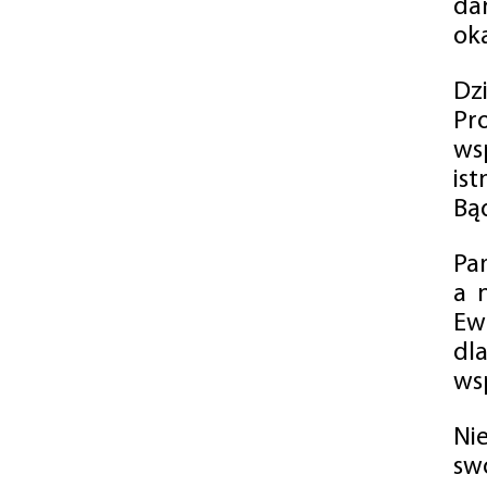
da
oka
Dz
Pr
ws
is
Bąd
Pa
a 
Ew
dl
wsp
Ni
sw