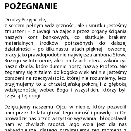
POŻEGNANIE
Drodzy Przyjaciele,
z sercem pełnym wdzięczności, ale i smutku jesteśmy
zmuszeni – z uwagi na zajęcie przez organy ścigania
naszych kont bankowych, co skutkuje brakiem
materialnych środków potrzebnych do dalszej
działalności – po kilkunastu latach pięknej i owocnej
pracy jako prawdopodobnie największa ambona Słowa
Bożego w Internecie, ale i na falach eteru, zakończyć
nasze dzieła, które dumnie noszą nazwę Profeto. Nie
żegnamy się z żalem do kogokolwiek ani nie jesteśmy
obrażeni na rzeczywistość, której nie rozumiemy, lecz
przyjmujemy to z chrześcijańską pokorą i z głęboką
wdzięcznością wobec Boga i wszystkich, którzy byli
częścią tej drogi.
Dziękujemy naszemu Ojcu w niebie, który pozwolił
nam przez te lata głosić Jego miłość i prawdę. To On
prowadził nas przez wszystkie wyzwania i błogosławił
nam w chwilach radości. Jego wola jest dla nas
najważniejsza, dlatego przyjmujemy ten moment z