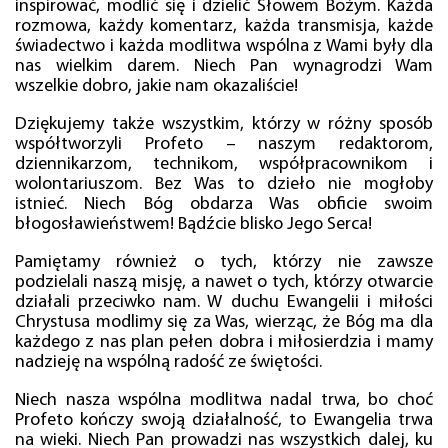
inspirować, modlić się i dzielić Słowem Bożym. Każda
rozmowa, każdy komentarz, każda transmisja, każde
świadectwo i każda modlitwa wspólna z Wami były dla
nas wielkim darem. Niech Pan wynagrodzi Wam
wszelkie dobro, jakie nam okazaliście!
Dziękujemy także wszystkim, którzy w różny sposób
współtworzyli Profeto – naszym redaktorom,
dziennikarzom, technikom, współpracownikom i
wolontariuszom. Bez Was to dzieło nie mogłoby
istnieć. Niech Bóg obdarza Was obficie swoim
błogosławieństwem! Bądźcie blisko Jego Serca!
Pamiętamy również o tych, którzy nie zawsze
podzielali naszą misję, a nawet o tych, którzy otwarcie
działali przeciwko nam. W duchu Ewangelii i miłości
Chrystusa modlimy się za Was, wierząc, że Bóg ma dla
każdego z nas plan pełen dobra i miłosierdzia i mamy
nadzieję na wspólną radość ze świętości.
Niech nasza wspólna modlitwa nadal trwa, bo choć
Profeto kończy swoją działalność, to Ewangelia trwa
na wieki. Niech Pan prowadzi nas wszystkich dalej, ku