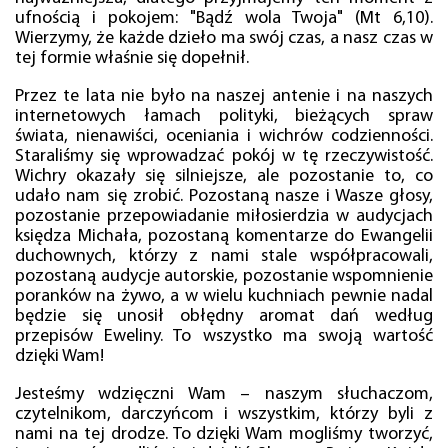
ufnością i pokojem: "Bądź wola Twoja" (Mt 6,10).
Wierzymy, że każde dzieło ma swój czas, a nasz czas w
tej formie właśnie się dopełnił.
Przez te lata nie było na naszej antenie i na naszych
internetowych łamach polityki, bieżących spraw
świata, nienawiści, oceniania i wichrów codzienności.
Staraliśmy się wprowadzać pokój w tę rzeczywistość.
Wichry okazały się silniejsze, ale pozostanie to, co
udało nam się zrobić. Pozostaną nasze i Wasze głosy,
pozostanie przepowiadanie miłosierdzia w audycjach
księdza Michała, pozostaną komentarze do Ewangelii
duchownych, którzy z nami stale współpracowali,
pozostaną audycje autorskie, pozostanie wspomnienie
poranków na żywo, a w wielu kuchniach pewnie nadal
będzie się unosił obłędny aromat dań według
przepisów Eweliny. To wszystko ma swoją wartość
dzięki Wam!
Jesteśmy wdzięczni Wam – naszym słuchaczom,
czytelnikom, darczyńcom i wszystkim, którzy byli z
nami na tej drodze. To dzięki Wam mogliśmy tworzyć,