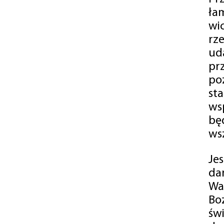
ła
wi
rz
ud
pr
po
st
ws
bę
ws
Je
da
Wa
Bo
św