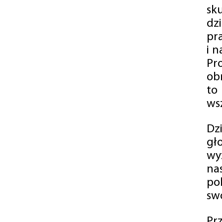
sk
dz
pr
i 
Pr
ob
to
wsz
Dz
gł
wy
na
po
swó
Pr