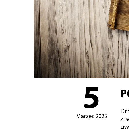
5
P
Dro
Marzec 2025
z 
uw