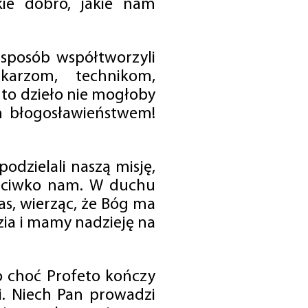
ie dobro, jakie nam
 sposób współtworzyli
karzom, technikom,
to dzieło nie mogłoby
im błogosławieństwem!
odzielali naszą misję,
rzeciwko nam. W duchu
as, wierząc, że Bóg ma
zia i mamy nadzieję na
o choć Profeto kończy
i. Niech Pan prowadzi