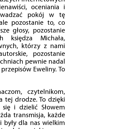
enawiści, oceniania i
rowadzać pokój w tę
 ale pozostanie to, co
sze głosy, pozostanie
h księdza Michała,
nych, którzy z nami
utorskie, pozostanie
chniach pewnie nadal
przepisów Eweliny. To
czom, czytelnikom,
 tej drodze. To dzięki
się i dzielić Słowem
da transmisja, każde
 były dla nas wielkim