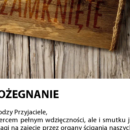
OŻEGNANIE
dzy Przyjaciele,
sercem pełnym wdzięczności, ale i smutku 
agi na zajęcie przez organy ścigania naszy