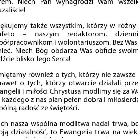
rem. Niech Pan wynagrodzi Wam wszelk
zaliście!
iękujemy także wszystkim, którzy w różny
ofeto – naszym redaktorom, dzienni
półpracownikom i wolontariuszom. Bez Was 
tnieć. Niech Bóg obdarza Was obficie swo
źcie blisko Jego Serca!
miętamy również o tych, którzy nie zawsze p
nawet o tych, którzy otwarcie działali p
angelii i miłości Chrystusa modlimy się za W
a każdego z nas plan pełen dobra i miłosierd
ólną radość ze świętości.
ech nasza wspólna modlitwa nadal trwa, b
oją działalność, to Ewangelia trwa na wiek