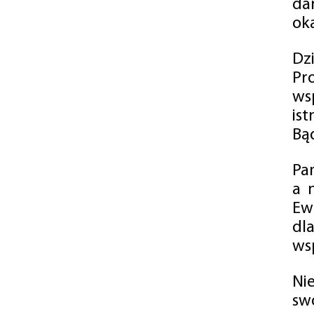
da
oka
Dz
Pr
ws
is
Bąd
Pa
a 
Ew
dl
wsp
Ni
sw