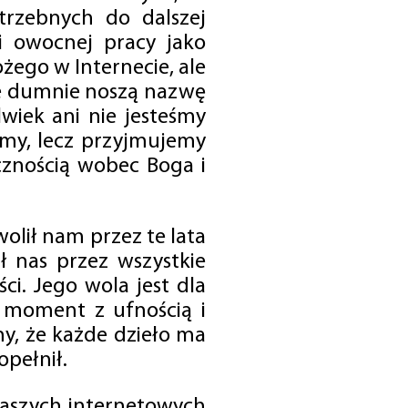
trzebnych do dalszej
 i owocnej pracy jako
ego w Internecie, ale
óre dumnie noszą nazwę
wiek ani nie jesteśmy
emy, lecz przyjmujemy
cznością wobec Boga i
olił nam przez te lata
ł nas przez wszystkie
i. Jego wola jest dla
 moment z ufnością i
my, że każde dzieło ma
opełnił.
 naszych internetowych