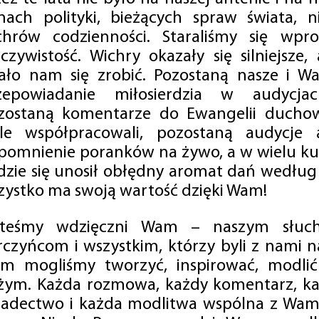
mach polityki, bieżących spraw świata, ni
chrów codzienności. Staraliśmy się wp
eczywistość. Wichry okazały się silniejsze,
ało nam się zrobić. Pozostaną nasze i Wa
zepowiadanie miłosierdzia w audycjac
zostaną komentarze do Ewangelii duchow
ale współpracowali, pozostaną audycje a
pomnienie poranków na żywo, a w wielu ku
dzie się unosił obłędny aromat dań według 
zystko ma swoją wartość dzięki Wam!
steśmy wdzięczni Wam – naszym słucha
rczyńcom i wszystkim, którzy byli z nami na
m mogliśmy tworzyć, inspirować, modlić 
żym. Każda rozmowa, każdy komentarz, każ
iadectwo i każda modlitwa wspólna z Wami