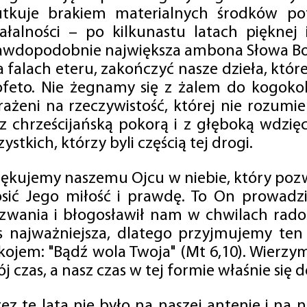
utkuje brakiem materialnych środków po
iałalności – po kilkunastu latach pięknej
awdopodobnie największa ambona Słowa Boż
na falach eteru, zakończyć nasze dzieła, kt
ofeto. Nie żegnamy się z żalem do kogokol
rażeni na rzeczywistość, której nie rozumi
 z chrześcijańską pokorą i z głęboką wdzię
ystkich, którzy byli częścią tej drogi.
iękujemy naszemu Ojcu w niebie, który pozw
osić Jego miłość i prawdę. To On prowadzi
zwania i błogosławił nam w chwilach radośc
s najważniejsza, dlatego przyjmujemy ten
kojem: "Bądź wola Twoja" (Mt 6,10). Wierzy
j czas, a nasz czas w tej formie właśnie się d
zez te lata nie było na naszej antenie i na