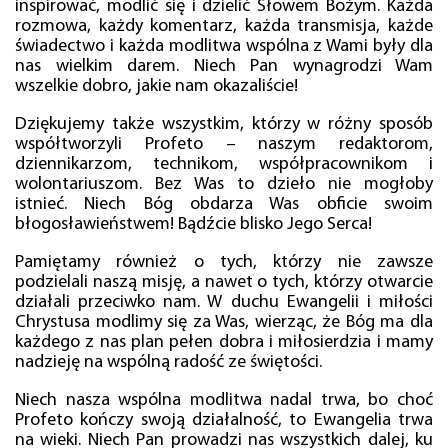
inspirować, modlić się i dzielić Słowem Bożym. Każda
rozmowa, każdy komentarz, każda transmisja, każde
świadectwo i każda modlitwa wspólna z Wami były dla
nas wielkim darem. Niech Pan wynagrodzi Wam
wszelkie dobro, jakie nam okazaliście!
Dziękujemy także wszystkim, którzy w różny sposób
współtworzyli Profeto – naszym redaktorom,
dziennikarzom, technikom, współpracownikom i
wolontariuszom. Bez Was to dzieło nie mogłoby
istnieć. Niech Bóg obdarza Was obficie swoim
błogosławieństwem! Bądźcie blisko Jego Serca!
Pamiętamy również o tych, którzy nie zawsze
podzielali naszą misję, a nawet o tych, którzy otwarcie
działali przeciwko nam. W duchu Ewangelii i miłości
Chrystusa modlimy się za Was, wierząc, że Bóg ma dla
każdego z nas plan pełen dobra i miłosierdzia i mamy
nadzieję na wspólną radość ze świętości.
Niech nasza wspólna modlitwa nadal trwa, bo choć
Profeto kończy swoją działalność, to Ewangelia trwa
na wieki. Niech Pan prowadzi nas wszystkich dalej, ku