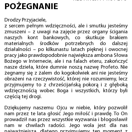
POŻEGNANIE
Drodzy Przyjaciele,
z sercem pełnym wdzięczności, ale i smutku jesteśmy
zmuszeni – z uwagi na zajęcie przez organy ścigania
naszych kont bankowych, co skutkuje brakiem
materialnych środków potrzebnych do dalszej
działalności – po kilkunastu latach pięknej i owocnej
pracy jako prawdopodobnie największa ambona Słowa
Bożego w Internecie, ale i na falach eteru, zakończyć
nasze dzieła, które dumnie noszą nazwę Profeto. Nie
żegnamy się z żalem do kogokolwiek ani nie jesteśmy
obrażeni na rzeczywistość, której nie rozumiemy, lecz
przyjmujemy to z chrześcijańską pokorą i z głęboką
wdzięcznością wobec Boga i wszystkich, którzy byli
częścią tej drogi.
Dziękujemy naszemu Ojcu w niebie, który pozwolił
nam przez te lata głosić Jego miłość i prawdę. To On
prowadził nas przez wszystkie wyzwania i błogosławił
nam w chwilach radości. Jego wola jest dla nas
najważniejsza, dlatego przyjmujemy ten moment z