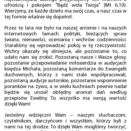
ufnością i pokojem: "Bądź wola Twoja" (Mt 6,10).
Wierzymy, że każde dzieło ma swój czas, a nasz czas w
tej formie właśnie się dopełnił.
Przez te lata nie było na naszej antenie i na naszych
internetowych łamach polityki, bieżących spraw
świata, nienawiści, oceniania i wichrów codzienności.
Staraliśmy się wprowadzać pokój w tę rzeczywistość.
Wichry okazały się silniejsze, ale pozostanie to, co
udało nam się zrobić. Pozostaną nasze i Wasze głosy,
pozostanie przepowiadanie miłosierdzia w audycjach
księdza Michała, pozostaną komentarze do Ewangelii
duchownych, którzy z nami stale współpracowali,
pozostaną audycje autorskie, pozostanie wspomnienie
poranków na żywo, a w wielu kuchniach pewnie nadal
będzie się unosił obłędny aromat dań według
przepisów Eweliny. To wszystko ma swoją wartość
dzięki Wam!
Jesteśmy wdzięczni Wam – naszym słuchaczom,
czytelnikom, darczyńcom i wszystkim, którzy byli z
nami na tej drodze. To dzięki Wam mogliśmy tworzyć,