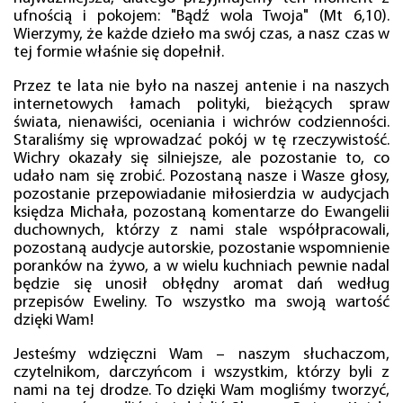
ufnością i pokojem: "Bądź wola Twoja" (Mt 6,10).
Wierzymy, że każde dzieło ma swój czas, a nasz czas w
tej formie właśnie się dopełnił.
Przez te lata nie było na naszej antenie i na naszych
internetowych łamach polityki, bieżących spraw
świata, nienawiści, oceniania i wichrów codzienności.
Staraliśmy się wprowadzać pokój w tę rzeczywistość.
Wichry okazały się silniejsze, ale pozostanie to, co
udało nam się zrobić. Pozostaną nasze i Wasze głosy,
pozostanie przepowiadanie miłosierdzia w audycjach
księdza Michała, pozostaną komentarze do Ewangelii
duchownych, którzy z nami stale współpracowali,
pozostaną audycje autorskie, pozostanie wspomnienie
poranków na żywo, a w wielu kuchniach pewnie nadal
będzie się unosił obłędny aromat dań według
przepisów Eweliny. To wszystko ma swoją wartość
dzięki Wam!
Jesteśmy wdzięczni Wam – naszym słuchaczom,
czytelnikom, darczyńcom i wszystkim, którzy byli z
nami na tej drodze. To dzięki Wam mogliśmy tworzyć,