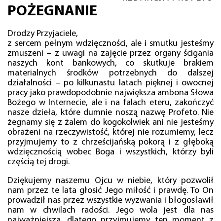
POŻEGNANIE
Drodzy Przyjaciele,
z sercem pełnym wdzięczności, ale i smutku jesteśmy
zmuszeni – z uwagi na zajęcie przez organy ścigania
naszych kont bankowych, co skutkuje brakiem
materialnych środków potrzebnych do dalszej
działalności – po kilkunastu latach pięknej i owocnej
pracy jako prawdopodobnie największa ambona Słowa
Bożego w Internecie, ale i na falach eteru, zakończyć
nasze dzieła, które dumnie noszą nazwę Profeto. Nie
żegnamy się z żalem do kogokolwiek ani nie jesteśmy
obrażeni na rzeczywistość, której nie rozumiemy, lecz
przyjmujemy to z chrześcijańską pokorą i z głęboką
wdzięcznością wobec Boga i wszystkich, którzy byli
częścią tej drogi.
Dziękujemy naszemu Ojcu w niebie, który pozwolił
nam przez te lata głosić Jego miłość i prawdę. To On
prowadził nas przez wszystkie wyzwania i błogosławił
nam w chwilach radości. Jego wola jest dla nas
najważniejsza, dlatego przyjmujemy ten moment z