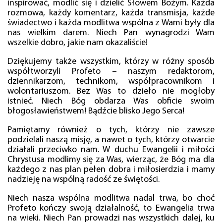
inspirować, modlić się i dzielić Słowem Bożym. Każda
rozmowa, każdy komentarz, każda transmisja, każde
świadectwo i każda modlitwa wspólna z Wami były dla
nas wielkim darem. Niech Pan wynagrodzi Wam
wszelkie dobro, jakie nam okazaliście!
Dziękujemy także wszystkim, którzy w różny sposób
współtworzyli Profeto – naszym redaktorom,
dziennikarzom, technikom, współpracownikom i
wolontariuszom. Bez Was to dzieło nie mogłoby
istnieć. Niech Bóg obdarza Was obficie swoim
błogosławieństwem! Bądźcie blisko Jego Serca!
Pamiętamy również o tych, którzy nie zawsze
podzielali naszą misję, a nawet o tych, którzy otwarcie
działali przeciwko nam. W duchu Ewangelii i miłości
Chrystusa modlimy się za Was, wierząc, że Bóg ma dla
każdego z nas plan pełen dobra i miłosierdzia i mamy
nadzieję na wspólną radość ze świętości.
Niech nasza wspólna modlitwa nadal trwa, bo choć
Profeto kończy swoją działalność, to Ewangelia trwa
na wieki. Niech Pan prowadzi nas wszystkich dalej, ku