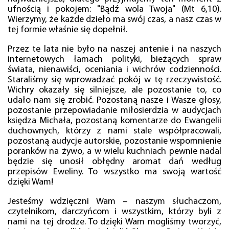
ufnością i pokojem: "Bądź wola Twoja" (Mt 6,10).
Wierzymy, że każde dzieło ma swój czas, a nasz czas w
tej formie właśnie się dopełnił.
Przez te lata nie było na naszej antenie i na naszych
internetowych łamach polityki, bieżących spraw
świata, nienawiści, oceniania i wichrów codzienności.
Staraliśmy się wprowadzać pokój w tę rzeczywistość.
Wichry okazały się silniejsze, ale pozostanie to, co
udało nam się zrobić. Pozostaną nasze i Wasze głosy,
pozostanie przepowiadanie miłosierdzia w audycjach
księdza Michała, pozostaną komentarze do Ewangelii
duchownych, którzy z nami stale współpracowali,
pozostaną audycje autorskie, pozostanie wspomnienie
poranków na żywo, a w wielu kuchniach pewnie nadal
będzie się unosił obłędny aromat dań według
przepisów Eweliny. To wszystko ma swoją wartość
dzięki Wam!
Jesteśmy wdzięczni Wam – naszym słuchaczom,
czytelnikom, darczyńcom i wszystkim, którzy byli z
nami na tej drodze. To dzięki Wam mogliśmy tworzyć,