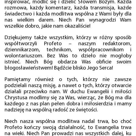
inspirować, modlić się i dzielić Słowem Bożym. Każda
rozmowa, każdy komentarz, każda transmisja, każde
świadectwo i każda modlitwa wspólna z Wami były dla
nas wielkim darem. Niech Pan wynagrodzi Wam
wszelkie dobro, jakie nam okazaliście!
Dziękujemy także wszystkim, którzy w różny sposób
współtworzyli Profeto – naszym redaktorom,
dziennikarzom, technikom, współpracownikom i
wolontariuszom. Bez Was to dzieło nie mogłoby
istnieć. Niech Bóg obdarza Was obficie swoim
błogosławieństwem! Bądźcie blisko Jego Serca!
Pamiętamy również o tych, którzy nie zawsze
podzielali naszą misję, a nawet o tych, którzy otwarcie
działali przeciwko nam. W duchu Ewangelii i miłości
Chrystusa modlimy się za Was, wierząc, że Bóg ma dla
każdego z nas plan pełen dobra i miłosierdzia i mamy
nadzieję na wspólną radość ze świętości.
Niech nasza wspólna modlitwa nadal trwa, bo choć
Profeto kończy swoją działalność, to Ewangelia trwa
na wieki. Niech Pan prowadzi nas wszystkich dalej, ku