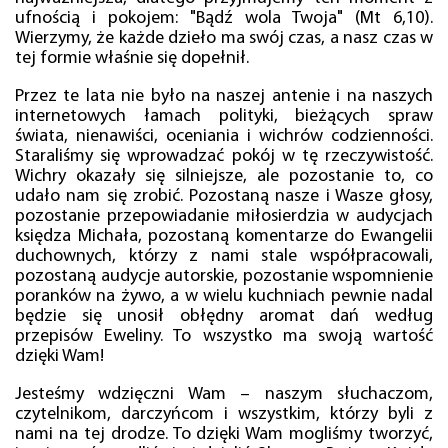
ufnością i pokojem: "Bądź wola Twoja" (Mt 6,10).
Wierzymy, że każde dzieło ma swój czas, a nasz czas w
tej formie właśnie się dopełnił.
Przez te lata nie było na naszej antenie i na naszych
internetowych łamach polityki, bieżących spraw
świata, nienawiści, oceniania i wichrów codzienności.
Staraliśmy się wprowadzać pokój w tę rzeczywistość.
Wichry okazały się silniejsze, ale pozostanie to, co
udało nam się zrobić. Pozostaną nasze i Wasze głosy,
pozostanie przepowiadanie miłosierdzia w audycjach
księdza Michała, pozostaną komentarze do Ewangelii
duchownych, którzy z nami stale współpracowali,
pozostaną audycje autorskie, pozostanie wspomnienie
poranków na żywo, a w wielu kuchniach pewnie nadal
będzie się unosił obłędny aromat dań według
przepisów Eweliny. To wszystko ma swoją wartość
dzięki Wam!
Jesteśmy wdzięczni Wam – naszym słuchaczom,
czytelnikom, darczyńcom i wszystkim, którzy byli z
nami na tej drodze. To dzięki Wam mogliśmy tworzyć,