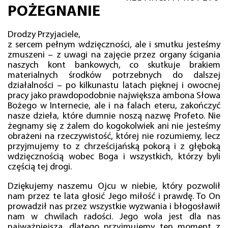
POŻEGNANIE
Drodzy Przyjaciele,
z sercem pełnym wdzięczności, ale i smutku jesteśmy
zmuszeni – z uwagi na zajęcie przez organy ścigania
naszych kont bankowych, co skutkuje brakiem
materialnych środków potrzebnych do dalszej
działalności – po kilkunastu latach pięknej i owocnej
pracy jako prawdopodobnie największa ambona Słowa
Bożego w Internecie, ale i na falach eteru, zakończyć
nasze dzieła, które dumnie noszą nazwę Profeto. Nie
żegnamy się z żalem do kogokolwiek ani nie jesteśmy
obrażeni na rzeczywistość, której nie rozumiemy, lecz
przyjmujemy to z chrześcijańską pokorą i z głęboką
wdzięcznością wobec Boga i wszystkich, którzy byli
częścią tej drogi.
Dziękujemy naszemu Ojcu w niebie, który pozwolił
nam przez te lata głosić Jego miłość i prawdę. To On
prowadził nas przez wszystkie wyzwania i błogosławił
nam w chwilach radości. Jego wola jest dla nas
najważniejsza, dlatego przyjmujemy ten moment z