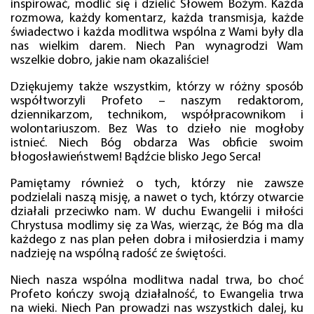
inspirować, modlić się i dzielić Słowem Bożym. Każda
rozmowa, każdy komentarz, każda transmisja, każde
świadectwo i każda modlitwa wspólna z Wami były dla
nas wielkim darem. Niech Pan wynagrodzi Wam
wszelkie dobro, jakie nam okazaliście!
Dziękujemy także wszystkim, którzy w różny sposób
współtworzyli Profeto – naszym redaktorom,
dziennikarzom, technikom, współpracownikom i
wolontariuszom. Bez Was to dzieło nie mogłoby
istnieć. Niech Bóg obdarza Was obficie swoim
błogosławieństwem! Bądźcie blisko Jego Serca!
Pamiętamy również o tych, którzy nie zawsze
podzielali naszą misję, a nawet o tych, którzy otwarcie
działali przeciwko nam. W duchu Ewangelii i miłości
Chrystusa modlimy się za Was, wierząc, że Bóg ma dla
każdego z nas plan pełen dobra i miłosierdzia i mamy
nadzieję na wspólną radość ze świętości.
Niech nasza wspólna modlitwa nadal trwa, bo choć
Profeto kończy swoją działalność, to Ewangelia trwa
na wieki. Niech Pan prowadzi nas wszystkich dalej, ku