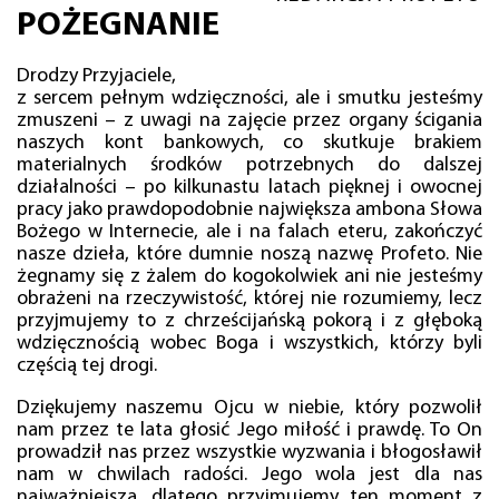
POŻEGNANIE
Drodzy Przyjaciele,
z sercem pełnym wdzięczności, ale i smutku jesteśmy
zmuszeni – z uwagi na zajęcie przez organy ścigania
naszych kont bankowych, co skutkuje brakiem
materialnych środków potrzebnych do dalszej
działalności – po kilkunastu latach pięknej i owocnej
pracy jako prawdopodobnie największa ambona Słowa
Bożego w Internecie, ale i na falach eteru, zakończyć
nasze dzieła, które dumnie noszą nazwę Profeto. Nie
żegnamy się z żalem do kogokolwiek ani nie jesteśmy
obrażeni na rzeczywistość, której nie rozumiemy, lecz
przyjmujemy to z chrześcijańską pokorą i z głęboką
wdzięcznością wobec Boga i wszystkich, którzy byli
częścią tej drogi.
Dziękujemy naszemu Ojcu w niebie, który pozwolił
nam przez te lata głosić Jego miłość i prawdę. To On
prowadził nas przez wszystkie wyzwania i błogosławił
nam w chwilach radości. Jego wola jest dla nas
najważniejsza, dlatego przyjmujemy ten moment z