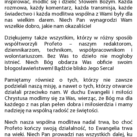
inspirować, modlić się i dzielić Słowem Bożym. Każda
rozmowa, każdy komentarz, każda transmisja, każde
świadectwo i każda modlitwa wspólna z Wami były dla
nas wielkim darem. Niech Pan wynagrodzi Wam
wszelkie dobro, jakie nam okazaliście!
Dziękujemy także wszystkim, którzy w różny sposób
współtworzyli Profeto – naszym redaktorom,
dziennikarzom, technikom, współpracownikom i
wolontariuszom. Bez Was to dzieło nie mogłoby
istnieć. Niech Bóg obdarza Was obficie swoim
błogosławieństwem! Bądźcie blisko Jego Serca!
Pamiętamy również o tych, którzy nie zawsze
podzielali naszą misję, a nawet o tych, którzy otwarcie
działali przeciwko nam. W duchu Ewangelii i miłości
Chrystusa modlimy się za Was, wierząc, że Bóg ma dla
każdego z nas plan pełen dobra i miłosierdzia i mamy
nadzieję na wspólną radość ze świętości.
Niech nasza wspólna modlitwa nadal trwa, bo choć
Profeto kończy swoją działalność, to Ewangelia trwa
na wieki. Niech Pan prowadzi nas wszystkich dalej, ku