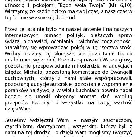
ufnością i pokojem: "Bądź wola Twoja" (Mt 6,10).
Wierzymy, że każde dzieło ma swój czas, a nasz czas w
tej formie właśnie się dopełnił.
Przez te lata nie było na naszej antenie i na naszych
internetowych łamach polityki, bieżących spraw
świata, nienawiści, oceniania i wichrów codzienności.
Staraliśmy się wprowadzać pokój w tę rzeczywistość.
Wichry okazały się silniejsze, ale pozostanie to, co
udało nam się zrobić. Pozostaną nasze i Wasze głosy,
pozostanie przepowiadanie miłosierdzia w audycjach
księdza Michała, pozostaną komentarze do Ewangelii
duchownych, którzy z nami stale współpracowali,
pozostaną audycje autorskie, pozostanie wspomnienie
poranków na żywo, a w wielu kuchniach pewnie nadal
będzie się unosił obłędny aromat dań według
przepisów Eweliny. To wszystko ma swoją wartość
dzięki Wam!
Jesteśmy wdzięczni Wam – naszym słuchaczom,
czytelnikom, darczyńcom i wszystkim, którzy byli z
nami na tej drodze. To dzięki Wam mogliśmy tworzyć,