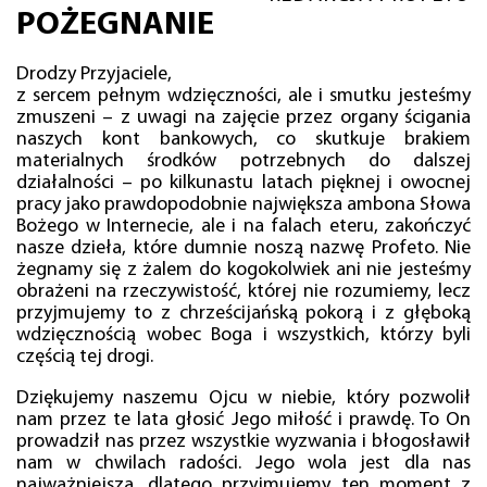
POŻEGNANIE
Drodzy Przyjaciele,
z sercem pełnym wdzięczności, ale i smutku jesteśmy
zmuszeni – z uwagi na zajęcie przez organy ścigania
naszych kont bankowych, co skutkuje brakiem
materialnych środków potrzebnych do dalszej
działalności – po kilkunastu latach pięknej i owocnej
pracy jako prawdopodobnie największa ambona Słowa
Bożego w Internecie, ale i na falach eteru, zakończyć
nasze dzieła, które dumnie noszą nazwę Profeto. Nie
żegnamy się z żalem do kogokolwiek ani nie jesteśmy
obrażeni na rzeczywistość, której nie rozumiemy, lecz
przyjmujemy to z chrześcijańską pokorą i z głęboką
wdzięcznością wobec Boga i wszystkich, którzy byli
częścią tej drogi.
Dziękujemy naszemu Ojcu w niebie, który pozwolił
nam przez te lata głosić Jego miłość i prawdę. To On
prowadził nas przez wszystkie wyzwania i błogosławił
nam w chwilach radości. Jego wola jest dla nas
najważniejsza, dlatego przyjmujemy ten moment z