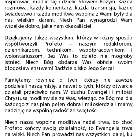
inspirować, modlić się i dzielić Słowem Bożym. Każda
rozmowa, każdy komentarz, każda transmisja, każde
świadectwo i każda modlitwa wspólna z Wami były dla
nas wielkim darem. Niech Pan wynagrodzi Wam
wszelkie dobro, jakie nam okazaliście!
Dziękujemy także wszystkim, którzy w różny sposób
współtworzyli Profeto – naszym redaktorom,
dziennikarzom, technikom, współpracownikom i
wolontariuszom. Bez Was to dzieło nie mogłoby
istnieć. Niech Bóg obdarza Was obficie swoim
błogosławieństwem! Bądźcie blisko Jego Serca!
Pamiętamy również o tych, którzy nie zawsze
podzielali naszą misję, a nawet o tych, którzy otwarcie
działali przeciwko nam. W duchu Ewangelii i miłości
Chrystusa modlimy się za Was, wierząc, że Bóg ma dla
każdego z nas plan pełen dobra i miłosierdzia i mamy
nadzieję na wspólną radość ze świętości.
Niech nasza wspólna modlitwa nadal trwa, bo choć
Profeto kończy swoją działalność, to Ewangelia trwa
na wieki. Niech Pan prowadzi nas wszystkich dalej, ku