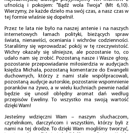
ufnością i pokojem: "Bądź wola Twoja" (Mt 6,10).
Wierzymy, że każde dzieło ma swój czas, a nasz czas w
tej formie właśnie się dopełnił.
Przez te lata nie było na naszej antenie i na naszych
internetowych łamach polityki, bieżących spraw
świata, nienawiści, oceniania i wichrów codzienności.
Staraliśmy się wprowadzać pokój w tę rzeczywistość.
Wichry okazały się silniejsze, ale pozostanie to, co
udało nam się zrobić. Pozostaną nasze i Wasze głosy,
pozostanie przepowiadanie miłosierdzia w audycjach
księdza Michała, pozostaną komentarze do Ewangelii
duchownych, którzy z nami stale współpracowali,
pozostaną audycje autorskie, pozostanie wspomnienie
poranków na żywo, a w wielu kuchniach pewnie nadal
będzie się unosił obłędny aromat dań według
przepisów Eweliny. To wszystko ma swoją wartość
dzięki Wam!
Jesteśmy wdzięczni Wam – naszym słuchaczom,
czytelnikom, darczyńcom i wszystkim, którzy byli z
nami na tej drodze. To dzięki Wam mogliśmy tworzyć,